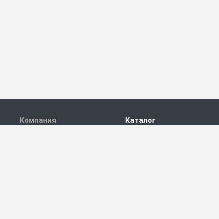
Компания
Каталог
О компании
novatek
Партнеры
VA - приборы
Вакансии
Автоматика и вторичные
приборы
Персональные данные
Аналитика
Согласие на обработку
Беспилотные аппараты
Геодезические приемники