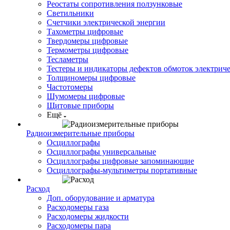
Реостаты сопротивления ползунковые
Светильники
Счетчики электрической энергии
Тахометры цифровые
Твердомеры цифровые
Термометры цифровые
Тесламетры
Тестеры и индикаторы дефектов обмоток электрич
Толщиномеры цифровые
Частотомеры
Шумомеры цифровые
Щитовые приборы
Ещё
Радиоизмерительные приборы
Осциллографы
Осциллографы универсальные
Осциллографы цифровые запоминающие
Осциллографы-мультиметры портативные
Расход
Доп. оборудование и арматура
Расходомеры газа
Расходомеры жидкости
Расходомеры пара