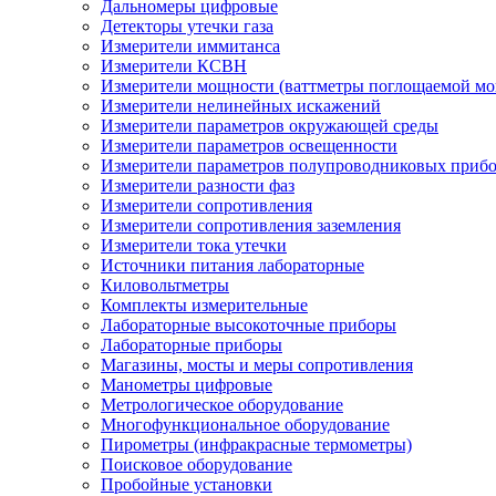
Дальномеры цифровые
Детекторы утечки газа
Измерители иммитанса
Измерители КСВН
Измерители мощности (ваттметры поглощаемой м
Измерители нелинейных искажений
Измерители параметров окружающей среды
Измерители параметров освещенности
Измерители параметров полупроводниковых приб
Измерители разности фаз
Измерители сопротивления
Измерители сопротивления заземления
Измерители тока утечки
Источники питания лабораторные
Киловольтметры
Комплекты измерительные
Лабораторные высокоточные приборы
Лабораторные приборы
Магазины, мосты и меры сопротивления
Манометры цифровые
Метрологическое оборудование
Многофункциональное оборудование
Пирометры (инфракрасные термометры)
Поисковое оборудование
Пробойные установки