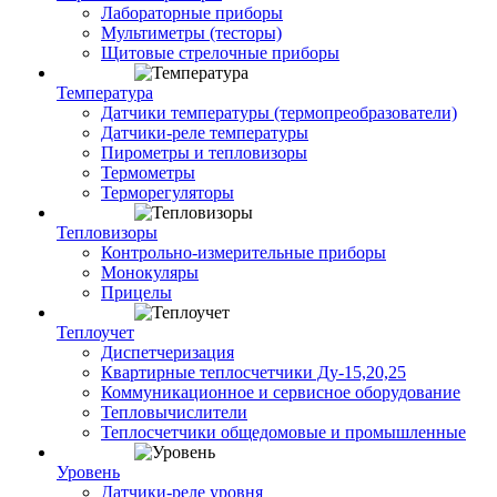
Лабораторные приборы
Мультиметры (тесторы)
Щитовые стрелочные приборы
Температура
Датчики температуры (термопреобразователи)
Датчики-реле температуры
Пирометры и тепловизоры
Термометры
Терморегуляторы
Тепловизоры
Контрольно-измерительные приборы
Монокуляры
Прицелы
Теплоучет
Диспетчеризация
Квартирные теплосчетчики Ду-15,20,25
Коммуникационное и сервисное оборудование
Тепловычислители
Теплосчетчики общедомовые и промышленные
Уровень
Датчики-реле уровня