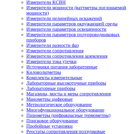
Измерители КСВН
Измерители мощности (ваттметры поглощаемой
мощности)
Измерители нелинейных искажений
Измерители параметров окружающей среды
Измерители параметров освещенности
Измерители параметров полупроводниковых
приборов
Измерители разности фаз
Измерители сопротивления
Измерители сопротивления заземления
Измерители тока утечки
Источники питания лабораторные
Киловольтметры
Комплекты измерительные
Лабораторные высокоточные приборы
Лабораторные приборы
Магазины, мосты и меры сопротивления
Манометры цифровые
Метрологическое оборудование
Многофункциональное оборудование
Пирометры (инфракрасные термометры)
Поисковое оборудование
Пробойные установки
Реостаты сопротивления ползунковые