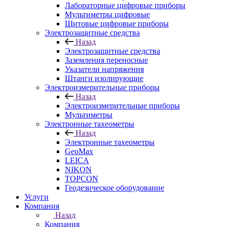
Лабораторные цифровые приборы
Мультиметры цифровые
Щитовые цифровые приборы
Электрозащитные средства
Назад
Электрозащитные средства
Заземления переносные
Указатели напряжения
Штанги изолирующие
Электроизмерительные приборы
Назад
Электроизмерительные приборы
Мультиметры
Электронные тахеометры
Назад
Электронные тахеометры
GeoMax
LEICA
NIKON
TOPCON
Геодезическое оборудование
Услуги
Компания
Назад
Компания