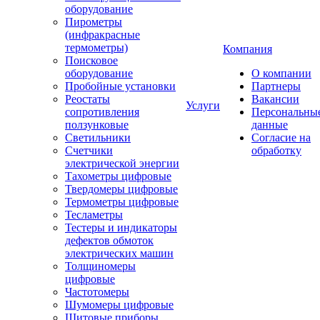
оборудование
Пирометры
(инфракрасные
термометры)
Компания
Поисковое
оборудование
О компании
Пробойные установки
Партнеры
Реостаты
Вакансии
Услуги
сопротивления
Персональны
ползунковые
данные
Светильники
Согласие на
Счетчики
обработку
электрической энергии
Тахометры цифровые
Твердомеры цифровые
Термометры цифровые
Тесламетры
Тестеры и индикаторы
дефектов обмоток
электрических машин
Толщиномеры
цифровые
Частотомеры
Шумомеры цифровые
Щитовые приборы