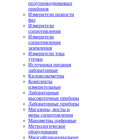
полупроводниковых
приборов
Измерители разности
фаз
Измерители
сопротивления
Измерители
сопротивления
заземления
Измерители тока
утечки
Источники питания
лабораторные
Киловольтметры
Комплекты
измерительные
Лабораторные
высокоточные приборы
Лабораторные приборы
Магазины, мосты и
меры сопротивления
Манометры цифровые
Метрологическое
оборудование
Многофункциональное