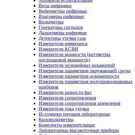
Аппараты испытательные
Весы цифровые
Виброметры цифровые
Влагомеры цифровые
Вольтметры
Генераторы сигналов
Дальномеры цифровые
Детекторы утечки газа
Измерители иммитанса
Измерители КСВН
Измерители мощности (ваттметры
поглощаемой мощности)
Измерители нелинейных искажений
Измерители параметров окружающей среды
Измерители параметров освещенности
Измерители параметров полупроводниковых
приборов
Измерители разности фаз
Измерители сопротивления
Измерители сопротивления заземления
Измерители тока утечки
Источники питания лабораторные
Киловольтметры
Комплекты измерительные
Лабораторные высокоточные приборы