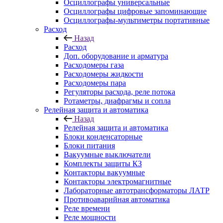
Осциллографы универсальные
Осциллографы цифровые запоминающие
Осциллографы-мультиметры портативные
Расход
Назад
Расход
Доп. оборудование и арматура
Расходомеры газа
Расходомеры жидкости
Расходомеры пара
Регуляторы расхода, реле потока
Ротаметры, диафрагмы и сопла
Релейная защита и автоматика
Назад
Релейная защита и автоматика
Блоки конденсаторные
Блоки питания
Вакуумные выключатели
Комплекты защиты КЗ
Контакторы вакуумные
Контакторы электромагнитные
Лабораторные автотрансформаторы ЛАТР
Противоаварийная автоматика
Реле времени
Реле мощности