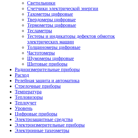
Светильники
Счетчики электрической энергии
Тахометры цифровые
Твердомеры цифровые
Термометры цифровые
Тесламетры
Тестеры и индикаторы дефектов обмоток
электрических машин
Толщиномеры цифровые
Частотомеры
Шумомеры цифровые
Щитовые приборы
Радиоизмерительные приборы
Расход
Релейная защита и автоматика
Стрелочные приборы
Температура
Тепловизоры
Теплоучет
Уровень
Цифровые приборы
Электрозащитные средства
Электроизмерительные приборы
Электронные тахеометры