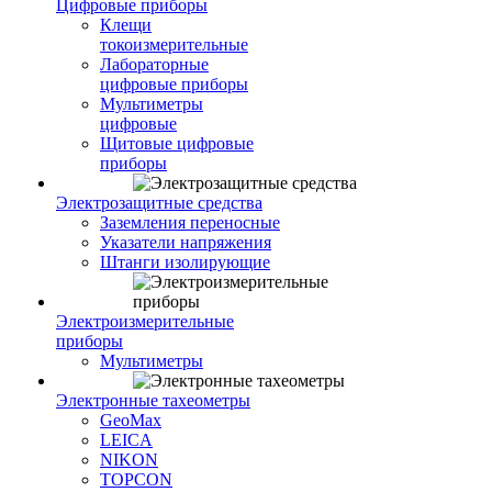
Цифровые приборы
Клещи
токоизмерительные
Лабораторные
цифровые приборы
Мультиметры
цифровые
Щитовые цифровые
приборы
Электрозащитные средства
Заземления переносные
Указатели напряжения
Штанги изолирующие
Электроизмерительные
приборы
Мультиметры
Электронные тахеометры
GeoMax
LEICA
NIKON
TOPCON