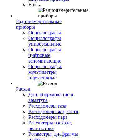
Ещё
Радиоизмерительные
приборы
Осциллографы
Осциллографы
универсальные
Осциллографы
цифровые
запоминающие
Осциллографы-
мультиметры
портативные
Расход
Доп. оборудование и
арматура
Расходомеры газа
Расходомеры жидкости
Расходомеры пара
Регуляторы расхода,
реле потока
Ротаметры, диафрагмы
и сопла