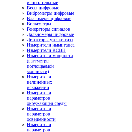
испытательные
Весы цифровые
Виброметры цифровые
Влагомеры цифровые
Вольтметры
Генераторы сигналов
Дальномеры цифровые
Детекторы утечки газа
Измерители иммитанса
Измерители КСВН
Измерители мощности
(ваттметры
поглощаемой
мощности)
Измерители
нелинейных
искажений
Измерители
параметров
окружающей среды
Измерители
параметров
освещенности
Измерители
параметров