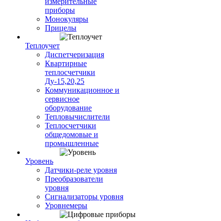
измерительные
приборы
Монокуляры
Прицелы
Теплоучет
Диспетчеризация
Квартирные
теплосчетчики
Ду-15,20,25
Коммуникационное и
сервисное
оборудование
Тепловычислители
Теплосчетчики
общедомовые и
промышленные
Уровень
Датчики-реле уровня
Преобразователи
уровня
Сигнализаторы уровня
Уровнемеры