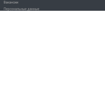
Вакансии
Персональные данные
Согласие на обработку
Каталог
novatek
VA - приборы
Автоматика и вторичные приборы
Аналитика
Беспилотные аппараты
Геодезические приемники
Давление
Лазерные уровни
Преобразователи измерительные
Приборы теплового контроля
Продукция