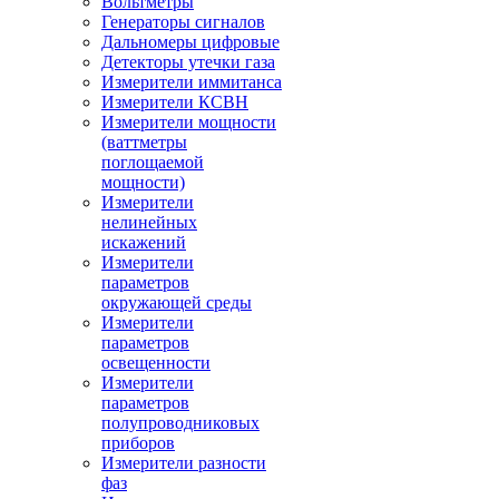
Вольтметры
Генераторы сигналов
Дальномеры цифровые
Детекторы утечки газа
Измерители иммитанса
Измерители КСВН
Измерители мощности
(ваттметры
поглощаемой
мощности)
Измерители
нелинейных
искажений
Измерители
параметров
окружающей среды
Измерители
параметров
освещенности
Измерители
параметров
полупроводниковых
приборов
Измерители разности
фаз