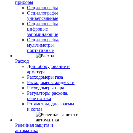
приборы
Осциллографы
Осциллографы
универсальные
Осциллографы
цифровые
запоминающие
Осциллографы-
мультиметры
портативные
Расход
Доп. оборудование и
арматура
Расходомеры газа
Расходомеры жидкости
Расходомеры пара
Регуляторы расхода,
реле потока
Ротаметры, диафрагмы
и сопла
Релейная защита и
автоматика