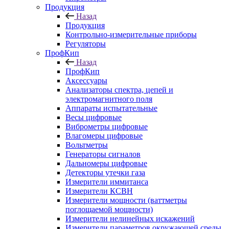
Продукция
Назад
Продукция
Контрольно-измерительные приборы
Регуляторы
ПрофКип
Назад
ПрофКип
Аксессуары
Анализаторы спектра, цепей и
электромагнитного поля
Аппараты испытательные
Весы цифровые
Виброметры цифровые
Влагомеры цифровые
Вольтметры
Генераторы сигналов
Дальномеры цифровые
Детекторы утечки газа
Измерители иммитанса
Измерители КСВН
Измерители мощности (ваттметры
поглощаемой мощности)
Измерители нелинейных искажений
Измерители параметров окружающей среды