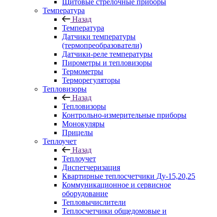
Щитовые стрелочные приборы
Температура
Назад
Температура
Датчики температуры
(термопреобразователи)
Датчики-реле температуры
Пирометры и тепловизоры
Термометры
Терморегуляторы
Тепловизоры
Назад
Тепловизоры
Контрольно-измерительные приборы
Монокуляры
Прицелы
Теплоучет
Назад
Теплоучет
Диспетчеризация
Квартирные теплосчетчики Ду-15,20,25
Коммуникационное и сервисное
оборудование
Тепловычислители
Теплосчетчики общедомовые и