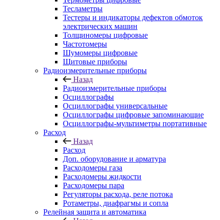
Тесламетры
Тестеры и индикаторы дефектов обмоток
электрических машин
Толщиномеры цифровые
Частотомеры
Шумомеры цифровые
Щитовые приборы
Радиоизмерительные приборы
Назад
Радиоизмерительные приборы
Осциллографы
Осциллографы универсальные
Осциллографы цифровые запоминающие
Осциллографы-мультиметры портативные
Расход
Назад
Расход
Доп. оборудование и арматура
Расходомеры газа
Расходомеры жидкости
Расходомеры пара
Регуляторы расхода, реле потока
Ротаметры, диафрагмы и сопла
Релейная защита и автоматика