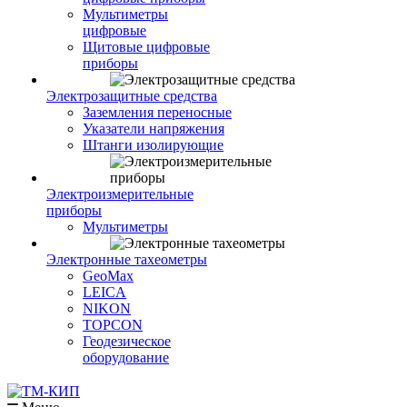
Мультиметры
цифровые
Щитовые цифровые
приборы
Электрозащитные средства
Заземления переносные
Указатели напряжения
Штанги изолирующие
Электроизмерительные
приборы
Мультиметры
Электронные тахеометры
GeoMax
LEICA
NIKON
TOPCON
Геодезическое
оборудование