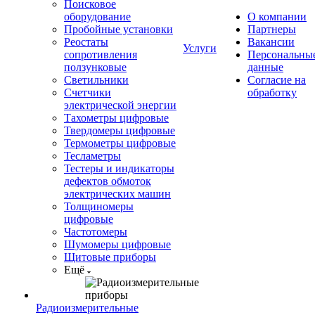
Поисковое
оборудование
О компании
Пробойные установки
Партнеры
Реостаты
Вакансии
Услуги
сопротивления
Персональны
ползунковые
данные
Светильники
Согласие на
Счетчики
обработку
электрической энергии
Тахометры цифровые
Твердомеры цифровые
Термометры цифровые
Тесламетры
Тестеры и индикаторы
дефектов обмоток
электрических машин
Толщиномеры
цифровые
Частотомеры
Шумомеры цифровые
Щитовые приборы
Ещё
Радиоизмерительные