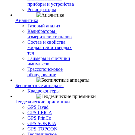
приборы и устройства
Регистраторы
Аналитика
Газовый анализ
Калибраторы-
измерители сигналов
Состав и свойства
жидкостей и твердых
тел
Таймеры и счётчики
импульсов
Трассопоисковое
оборудование
Беспилотные аппараты
Квадрокоптеры
Геодезические приемники
GPS Javad
GPS LEICA
GPS PrinCe
GPS SOKKIA
GPS TOPCON
Геодезическое