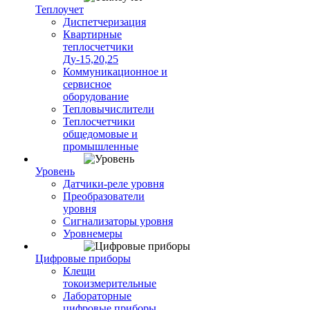
Теплоучет
Диспетчеризация
Квартирные
теплосчетчики
Ду-15,20,25
Коммуникационное и
сервисное
оборудование
Тепловычислители
Теплосчетчики
общедомовые и
промышленные
Уровень
Датчики-реле уровня
Преобразователи
уровня
Сигнализаторы уровня
Уровнемеры
Цифровые приборы
Клещи
токоизмерительные
Лабораторные
цифровые приборы