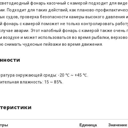
светодиодный фонарь касочный с камерой подходит для вид
и. Подходит для таких действий, как планово-
профилактическ
ых судов, проверка
безопасности камеры высокого давления 
ый
фонарь с камерой поможет не только контролировать работ
 случае аварии. Этот налобный фонарь с камерой также очень
м воздухе и может использоваться во время
рыбалки, верховой
ью снимать
чудесные пейзажи во время движения.
нности
ратура окружающей среды: -20 ℃ ~ +45 ℃.
ительная влажность: 15 ~ 85%.
теристики
етры
Единица
Значение