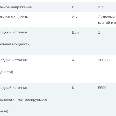
льное напряжение
В
3.7
льная мощность
А-ч
Литиевый 
платой и 
одный источник
Ватт
1
альная
мощность)
одный источник
ч
100,000
одности)
одный источник
К
5500
ехнология
контролируемого
ния))