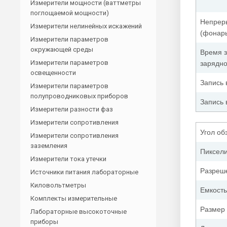
Измерители мощности (ваттметры
поглощаемой мощности)
Непрер
Измерители нелинейных искажений
(фонар
Измерители параметров
окружающей среды
Время з
Измерители параметров
зарядно
освещенности
Запись
Измерители параметров
полупроводниковых приборов
Запись
Измерители разности фаз
Измерители сопротивления
Угол об
Измерители сопротивления
заземления
Пиксел
Измерители тока утечки
Разреш
Источники питания лабораторные
Киловольтметры
Емкость
Комплекты измерительные
Размер
Лабораторные высокоточные
приборы