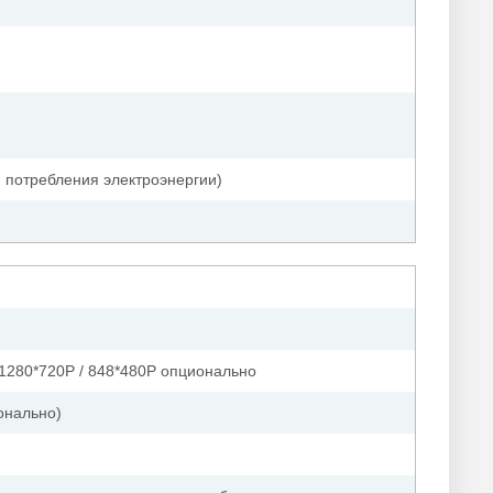
я потребления электроэнергии)
 1280*720P / 848*480P опционально
онально)