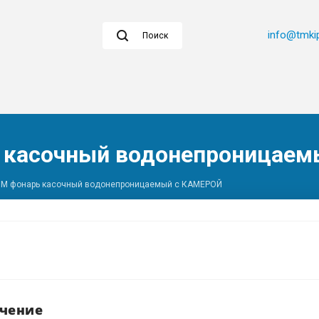
info@tmkip
Поиск
 касочный водонепроницае
0М фонарь касочный водонепроницаемый с КАМЕРОЙ
чение