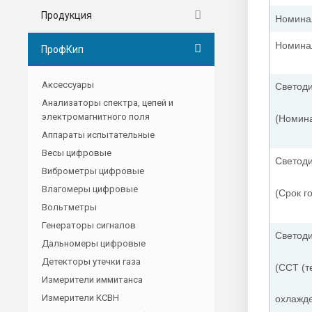
Продукция
Номина
Номина
ПрофКип
Аксессуары
Светоди
Анализаторы спектра, цепей и
электромагнитного поля
(
Номин
Аппараты испытательные
Весы цифровые
Светоди
Виброметры цифровые
Влагомеры цифровые
(
Срок г
Вольтметры
Генераторы сигналов
Светоди
Дальномеры цифровые
Детекторы утечки газа
(
CCT (т
Измерители иммитанса
Измерители КСВН
охлажде