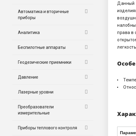
Данный 
изделиям
Автоматика и вторичные
приборы
воздушн
налобн
Аналитика
права в
открыто
легкост
Беспилотные аппараты
Геодезические приемники
Особе
Давление
Темпе
Относ
Лазерные уровни
Преобразователи
Харак
измерительные
Приборы теплового контроля
Парам