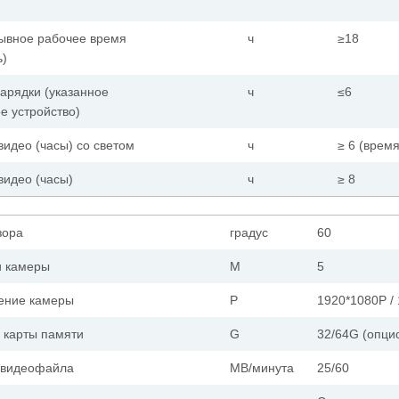
ывное рабочее время
ч
≥18
ь)
арядки (указанное
ч
≤6
е устройство)
 видео
(часы) с
о светом
ч
≥ 6 (врем
 видео
(часы)
ч
≥ 8
зора
градус
60
и камеры
М
5
ение камеры
P
1920*1080P /
 карты памяти
G
32/64G (опци
 видеофайла
MB/минута
25/60