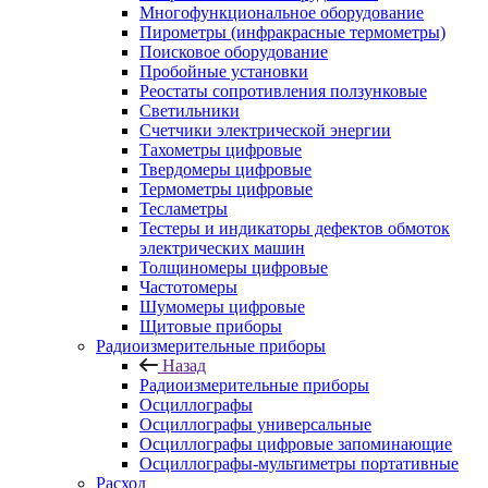
Многофункциональное оборудование
Пирометры (инфракрасные термометры)
Поисковое оборудование
Пробойные установки
Реостаты сопротивления ползунковые
Светильники
Счетчики электрической энергии
Тахометры цифровые
Твердомеры цифровые
Термометры цифровые
Тесламетры
Тестеры и индикаторы дефектов обмоток
электрических машин
Толщиномеры цифровые
Частотомеры
Шумомеры цифровые
Щитовые приборы
Радиоизмерительные приборы
Назад
Радиоизмерительные приборы
Осциллографы
Осциллографы универсальные
Осциллографы цифровые запоминающие
Осциллографы-мультиметры портативные
Расход