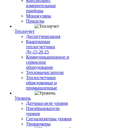
Контрольно-
измерительные
приборы
Монокуляры
Прицелы
Теплоучет
Диспетчеризация
Квартирные
теплосчетчики
Ду-15,20,25
Коммуникационное и
сервисное
оборудование
Тепловычислители
Теплосчетчики
общедомовые и
промышленные
Уровень
Датчики-реле уровня
Преобразователи
уровня
Сигнализаторы уровня
Уровнемеры