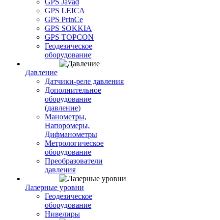
GPS Javad
GPS LEICA
GPS PrinCe
GPS SOKKIA
GPS TOPCON
Геодезическое
оборудование
Давление
Датчики-реле давления
Дополнительное
оборудование
(давление)
Манометры,
Напоромеры,
Дифманометры
Метрологическое
оборудование
Преобразователи
давления
Лазерные уровни
Геодезическое
оборудование
Нивелиры