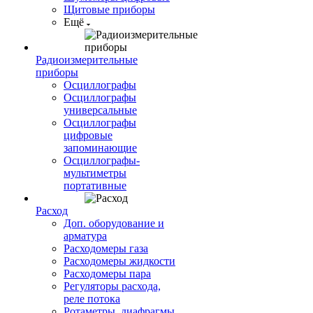
Щитовые приборы
Ещё
Радиоизмерительные
приборы
Осциллографы
Осциллографы
универсальные
Осциллографы
цифровые
запоминающие
Осциллографы-
мультиметры
портативные
Расход
Доп. оборудование и
арматура
Расходомеры газа
Расходомеры жидкости
Расходомеры пара
Регуляторы расхода,
реле потока
Ротаметры, диафрагмы