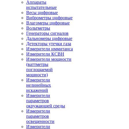
Аппараты
испытательные
Весы цифровые
Виброметры цифровые
Влагомеры цифровые
Вольтметры
Генераторы сигналов
Дальномеры цифровые
Детекторы утечки газа
Измерители иммитанса
Измерители КСВН
Измерители мощности
(ваттметры
поглощаемой
мощности)
Измерители
нелинейных
искажений
Измерители
параметров
окружающей среды
Измерители
параметров
освещенности
Измерители