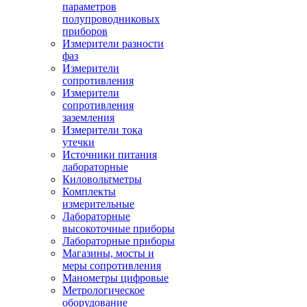
параметров
полупроводниковых
приборов
Измерители разности
фаз
Измерители
сопротивления
Измерители
сопротивления
заземления
Измерители тока
утечки
Источники питания
лабораторные
Киловольтметры
Комплекты
измерительные
Лабораторные
высокоточные приборы
Лабораторные приборы
Магазины, мосты и
меры сопротивления
Манометры цифровые
Метрологическое
оборудование