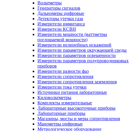
Вольтметры
Генераторы сигналов
Дальномеры цифровые
Детекторы утечки газа
Измерители иммитанса
Измерители КСВН
Измерители мощности (ваттметры
поглощаемой мощности)
Измерители нелинейных искажений
Измерители параметров окружающей среды
Измерители параметров освещенности
Измерители параметров полупроводниковых
приборов
Измерители разности фаз
Измерители сопротивления
Измерители сопротивления заземления
Измерители тока утечки
Источники питания лабораторные
Киловольтметры
Комплекты измерительные
Лабораторные высокоточные приборы
Лабораторные приборы
Магазины, мосты и меры сопротивления
Манометры цифровые
Метрологическое оборудование