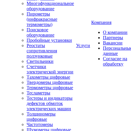
Многофункциональное
оборудование
Пирометры
(инфракрасные
Компания
термометры)
Поисковое
О компании
оборудование
Партнеры
Пробойные установки
Вакансии
Реостаты
Услуги
Персональны
сопротивления
данные
ползунковые
Согласие на
Светильники
обработку
Счетчики
электрической энергии
Тахометры цифровые
Твердомеры цифровые
Термометры цифровые
Тесламетры
Тестеры и индикаторы
дефектов обмоток
электрических машин
Толщиномеры
цифровые
Частотомеры
Шумомеры цифровые