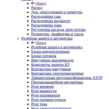
Назад
Расход
Доп. оборудование и арматура
Расходомеры газа
Расходомеры жидкости
Расходомеры пара
Регуляторы расхода, реле потока
Ротаметры, диафрагмы и сопла
Релейная защита и автоматика
Назад
Релейная защита и автоматика
Блоки конденсаторные
Блоки питания
Вакуумные выключатели
Комплекты защиты КЗ
Контакторы вакуумные
Контакторы электромагнитные
Лабораторные автотрансформаторы ЛАТР
Противоаварийная автоматика
Реле времени
Реле мощности
Реле напряжения
Реле промежуточное
Реле тока
Реле электромагнитные