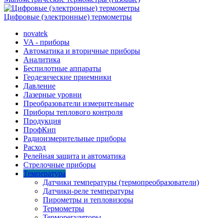
Цифровые (электронные) термометры
novatek
VA - приборы
Автоматика и вторичные приборы
Аналитика
Беспилотные аппараты
Геодезические приемники
Давление
Лазерные уровни
Преобразователи измерительные
Приборы теплового контроля
Продукция
ПрофКип
Радиоизмерительные приборы
Расход
Релейная защита и автоматика
Стрелочные приборы
Температура
Датчики температуры (термопреобразователи)
Датчики-реле температуры
Пирометры и тепловизоры
Термометры
Терморегуляторы