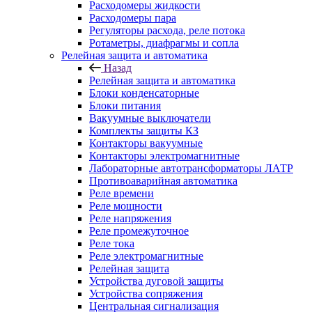
Расходомеры жидкости
Расходомеры пара
Регуляторы расхода, реле потока
Ротаметры, диафрагмы и сопла
Релейная защита и автоматика
Назад
Релейная защита и автоматика
Блоки конденсаторные
Блоки питания
Вакуумные выключатели
Комплекты защиты КЗ
Контакторы вакуумные
Контакторы электромагнитные
Лабораторные автотрансформаторы ЛАТР
Противоаварийная автоматика
Реле времени
Реле мощности
Реле напряжения
Реле промежуточное
Реле тока
Реле электромагнитные
Релейная защита
Устройства дуговой защиты
Устройства сопряжения
Центральная сигнализация