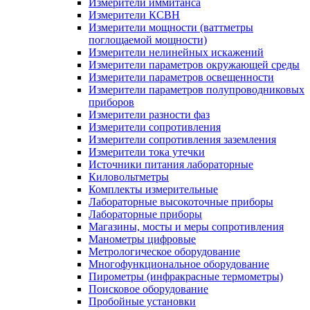
Измерители иммитанса
Измерители КСВН
Измерители мощности (ваттметры
поглощаемой мощности)
Измерители нелинейных искажений
Измерители параметров окружающей среды
Измерители параметров освещенности
Измерители параметров полупроводниковых
приборов
Измерители разности фаз
Измерители сопротивления
Измерители сопротивления заземления
Измерители тока утечки
Источники питания лабораторные
Киловольтметры
Комплекты измерительные
Лабораторные высокоточные приборы
Лабораторные приборы
Магазины, мосты и меры сопротивления
Манометры цифровые
Метрологическое оборудование
Многофункциональное оборудование
Пирометры (инфракрасные термометры)
Поисковое оборудование
Пробойные установки