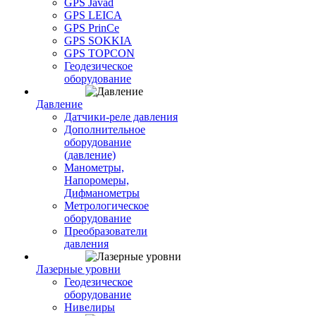
GPS Javad
GPS LEICA
GPS PrinCe
GPS SOKKIA
GPS TOPCON
Геодезическое
оборудование
Давление
Датчики-реле давления
Дополнительное
оборудование
(давление)
Манометры,
Напоромеры,
Дифманометры
Метрологическое
оборудование
Преобразователи
давления
Лазерные уровни
Геодезическое
оборудование
Нивелиры