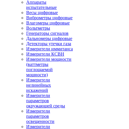
Аппараты
испытательные
Весы цифровые
Виброметры цифровые
Влагомеры цифровые
Вольтметры
Генераторы сигналов
Дальномеры цифровые
Детекторы утечки газа
Измерители иммитанса
Измерители КСВН
Измерители мощности
(ваттметры
поглощаемой
мощности)
Измерители
нелинейных
искажений
Измерители
параметров
окружающей среды
Измерители
параметров
освещенности
Измерители