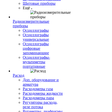
Щитовые приборы
Ещё
Радиоизмерительные
приборы
Осциллографы
Осциллографы
универсальные
Осциллографы
цифровые
запоминающие
Осциллографы-
мультиметры
портативные
Расход
Доп. оборудование и
арматура
Расходомеры газа
Расходомеры жидкости
Расходомеры пара
Регуляторы расхода,
реле потока
Ротаметры, диафрагмы