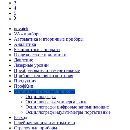
3
4
5
novatek
VA - приборы
Автоматика и вторичные приборы
Аналитика
Беспилотные аппараты
Геодезические приемники
Давление
Лазерные уровни
Преобразователи измерительные
Приборы теплового контроля
Продукция
ПрофКип
Радиоизмерительные приборы
Осциллографы
Осциллографы универсальные
Осциллографы цифровые запоминающие
Осциллографы-мультиметры портативные
Расход
Релейная защита и автоматика
Стрелочные приборы