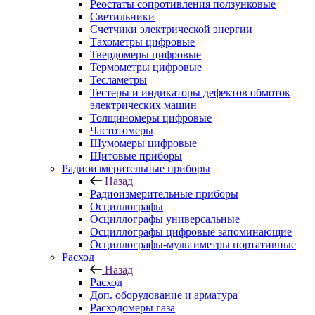
Реостаты сопротивления ползунковые
Светильники
Счетчики электрической энергии
Тахометры цифровые
Твердомеры цифровые
Термометры цифровые
Тесламетры
Тестеры и индикаторы дефектов обмоток
электрических машин
Толщиномеры цифровые
Частотомеры
Шумомеры цифровые
Щитовые приборы
Радиоизмерительные приборы
Назад
Радиоизмерительные приборы
Осциллографы
Осциллографы универсальные
Осциллографы цифровые запоминающие
Осциллографы-мультиметры портативные
Расход
Назад
Расход
Доп. оборудование и арматура
Расходомеры газа