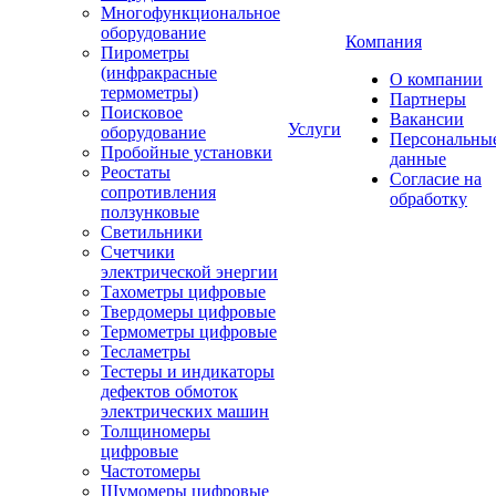
Многофункциональное
оборудование
Компания
Пирометры
(инфракрасные
О компании
термометры)
Партнеры
Поисковое
Вакансии
Услуги
оборудование
Персональны
Пробойные установки
данные
Реостаты
Согласие на
сопротивления
обработку
ползунковые
Светильники
Счетчики
электрической энергии
Тахометры цифровые
Твердомеры цифровые
Термометры цифровые
Тесламетры
Тестеры и индикаторы
дефектов обмоток
электрических машин
Толщиномеры
цифровые
Частотомеры
Шумомеры цифровые