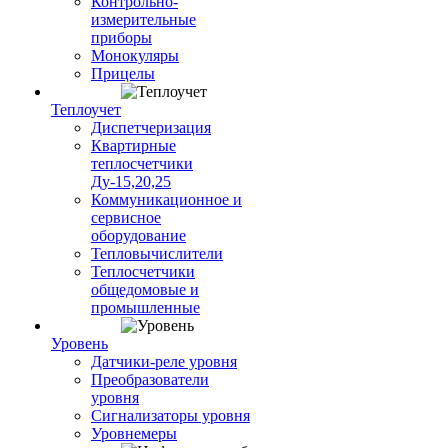
Контрольно-
измерительные
приборы
Монокуляры
Прицелы
Теплоучет
Диспетчеризация
Квартирные
теплосчетчики
Ду-15,20,25
Коммуникационное и
сервисное
оборудование
Тепловычислители
Теплосчетчики
общедомовые и
промышленные
Уровень
Датчики-реле уровня
Преобразователи
уровня
Сигнализаторы уровня
Уровнемеры