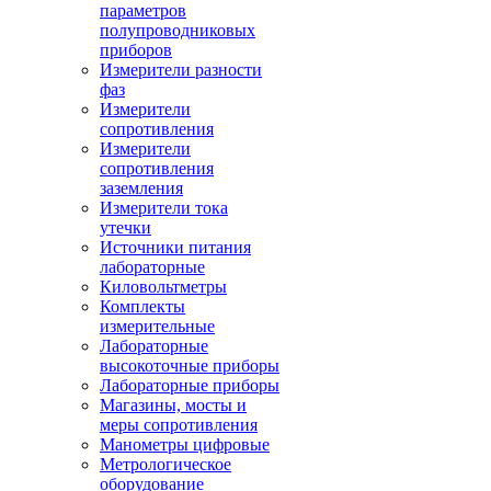
параметров
полупроводниковых
приборов
Измерители разности
фаз
Измерители
сопротивления
Измерители
сопротивления
заземления
Измерители тока
утечки
Источники питания
лабораторные
Киловольтметры
Комплекты
измерительные
Лабораторные
высокоточные приборы
Лабораторные приборы
Магазины, мосты и
меры сопротивления
Манометры цифровые
Метрологическое
оборудование