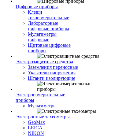
Цифровые приборы
Клещи
токоизмерительные
Лабораторные
цифровые приборы
Мультиметры
цифровые
Щитовые цифровые
приборы
Электрозащитные средства
Заземления переносные
Указатели напряжения
Штанги изолирующие
Электроизмерительные
приборы
Мультиметры
Электронные тахеометры
GeoMax
LEICA
NIKON