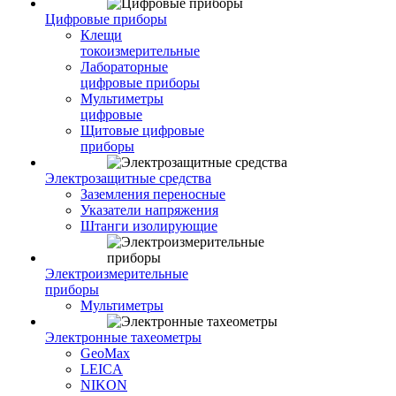
Цифровые приборы
Клещи
токоизмерительные
Лабораторные
цифровые приборы
Мультиметры
цифровые
Щитовые цифровые
приборы
Электрозащитные средства
Заземления переносные
Указатели напряжения
Штанги изолирующие
Электроизмерительные
приборы
Мультиметры
Электронные тахеометры
GeoMax
LEICA
NIKON