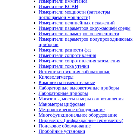
Измерители иммитанса
Измерители КСВН
Измерители мощности (ваттметры
поглощаемой мощности)
Измерители нелинейных искажений
Измерители параметров окружающей среды
Измерители параметров освещенности
Измерители параметров полупроводниковых
приборов
Измерители разности фаз
Измерители сопротивления
Измерители сопротивления заземления
Измерители тока утечки
Источники питания лабораторные
Киловольтметры
Комплекты измерительные
Лабораторные высокоточные приборы
Лабораторные приборы
Магазины, мосты и меры сопротивления
Манометры цифровые
Метрологическое оборудование
Многофункциональное оборудование
Пирометры (инфракрасные термометры)
Поисковое оборудование
Пробойные установки