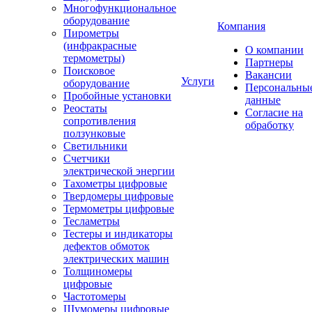
Многофункциональное
оборудование
Компания
Пирометры
(инфракрасные
О компании
термометры)
Партнеры
Поисковое
Вакансии
Услуги
оборудование
Персональны
Пробойные установки
данные
Реостаты
Согласие на
сопротивления
обработку
ползунковые
Светильники
Счетчики
электрической энергии
Тахометры цифровые
Твердомеры цифровые
Термометры цифровые
Тесламетры
Тестеры и индикаторы
дефектов обмоток
электрических машин
Толщиномеры
цифровые
Частотомеры
Шумомеры цифровые