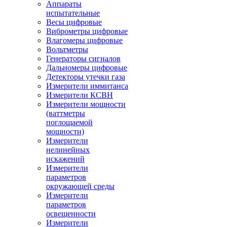
Аппараты
испытательные
Весы цифровые
Виброметры цифровые
Влагомеры цифровые
Вольтметры
Генераторы сигналов
Дальномеры цифровые
Детекторы утечки газа
Измерители иммитанса
Измерители КСВН
Измерители мощности
(ваттметры
поглощаемой
мощности)
Измерители
нелинейных
искажений
Измерители
параметров
окружающей среды
Измерители
параметров
освещенности
Измерители