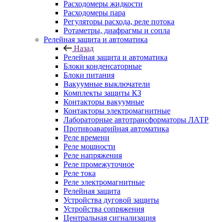
Расходомеры жидкости
Расходомеры пара
Регуляторы расхода, реле потока
Ротаметры, диафрагмы и сопла
Релейная защита и автоматика
Назад
Релейная защита и автоматика
Блоки конденсаторные
Блоки питания
Вакуумные выключатели
Комплекты защиты КЗ
Контакторы вакуумные
Контакторы электромагнитные
Лабораторные автотрансформаторы ЛАТР
Противоаварийная автоматика
Реле времени
Реле мощности
Реле напряжения
Реле промежуточное
Реле тока
Реле электромагнитные
Релейная защита
Устройства дуговой защиты
Устройства сопряжения
Центральная сигнализация