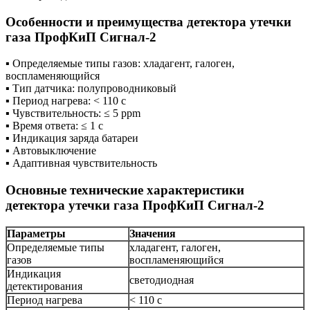
Особенности и преимущества детектора утечки
газа ПрофКиП Сигнал-2
▪ Определяемые типы газов: хладагент, галоген,
воспламеняющийся
▪ Тип датчика: полупроводниковый
▪ Период нагрева: < 110 c
▪ Чувствительность: ≤ 5 ppm
▪ Время ответа: ≤ 1 с
▪ Индикация заряда батареи
▪ Автовыключение
▪ Адаптивная чувствительность
Основные технические характеристики
детектора утечки газа ПрофКиП Сигнал-2
Параметры
Значения
Определяемые типы
хладагент, галоген,
газов
воспламеняющийся
Индикация
светодиодная
детектирования
Период нагрева
< 110 с