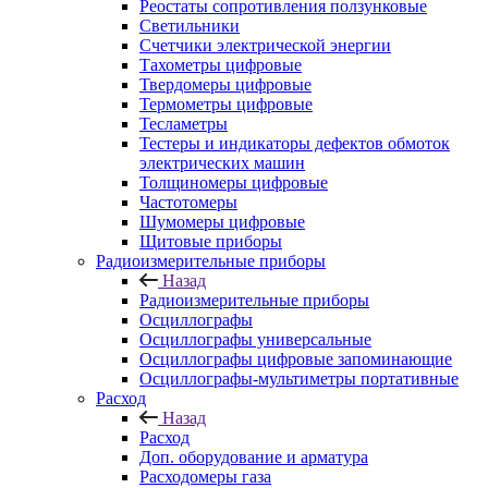
Реостаты сопротивления ползунковые
Светильники
Счетчики электрической энергии
Тахометры цифровые
Твердомеры цифровые
Термометры цифровые
Тесламетры
Тестеры и индикаторы дефектов обмоток
электрических машин
Толщиномеры цифровые
Частотомеры
Шумомеры цифровые
Щитовые приборы
Радиоизмерительные приборы
Назад
Радиоизмерительные приборы
Осциллографы
Осциллографы универсальные
Осциллографы цифровые запоминающие
Осциллографы-мультиметры портативные
Расход
Назад
Расход
Доп. оборудование и арматура
Расходомеры газа