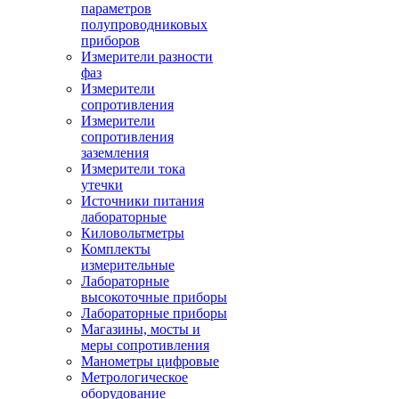
параметров
полупроводниковых
приборов
Измерители разности
фаз
Измерители
сопротивления
Измерители
сопротивления
заземления
Измерители тока
утечки
Источники питания
лабораторные
Киловольтметры
Комплекты
измерительные
Лабораторные
высокоточные приборы
Лабораторные приборы
Магазины, мосты и
меры сопротивления
Манометры цифровые
Метрологическое
оборудование