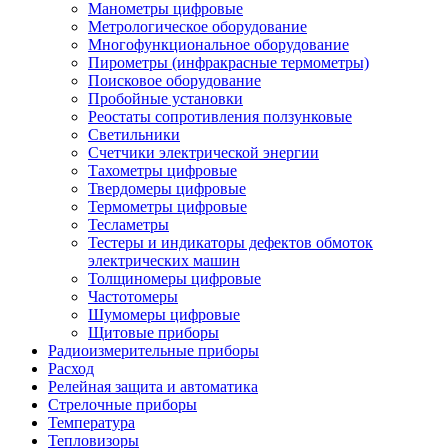
Манометры цифровые
Метрологическое оборудование
Многофункциональное оборудование
Пирометры (инфракрасные термометры)
Поисковое оборудование
Пробойные установки
Реостаты сопротивления ползунковые
Светильники
Счетчики электрической энергии
Тахометры цифровые
Твердомеры цифровые
Термометры цифровые
Тесламетры
Тестеры и индикаторы дефектов обмоток
электрических машин
Толщиномеры цифровые
Частотомеры
Шумомеры цифровые
Щитовые приборы
Радиоизмерительные приборы
Расход
Релейная защита и автоматика
Стрелочные приборы
Температура
Тепловизоры