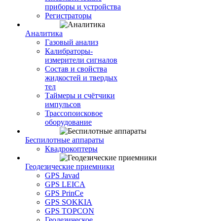
приборы и устройства
Регистраторы
Аналитика
Газовый анализ
Калибраторы-
измерители сигналов
Состав и свойства
жидкостей и твердых
тел
Таймеры и счётчики
импульсов
Трассопоисковое
оборудование
Беспилотные аппараты
Квадрокоптеры
Геодезические приемники
GPS Javad
GPS LEICA
GPS PrinCe
GPS SOKKIA
GPS TOPCON
Геодезическое