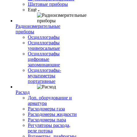
Щитовые приборы
Ещё
Радиоизмерительные
приборы
Осциллографы
Осциллографы
универсальные
Осциллографы
цифровые
запоминающие
Осциллографы-
мультиметры
портативные
Расход
Доп. оборудование и
арматура
Расходомеры газа
Расходомеры жидкости
Расходомеры пара
Регуляторы расхода,
реле потока
Ротаметры, диафрагмы