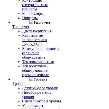
Контрольно-
измерительные
приборы
Монокуляры
Прицелы
Теплоучет
Диспетчеризация
Квартирные
теплосчетчики
Ду-15,20,25
Коммуникационное и
сервисное
оборудование
Тепловычислители
Теплосчетчики
общедомовые и
промышленные
Уровень
Датчики-реле уровня
Преобразователи
уровня
Сигнализаторы уровня
Уровнемеры