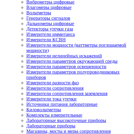
Виброметры цифровые
Влагомеры цифровые
Вольтметры
Генераторы сигналов
Дальномеры цифровые
Детекторы утечки газа
Измерители иммитанса
Измерители КСВН
Измерители мощности (ваттметры поглощаемой
мощности)
Измерители нелинейных искажений
Измерители параметров окружающей среды
Измерители параметров освещенности
Измерители параметров полупроводниковых
приборов
Измерители разности фаз
Измерители сопротивления
Измерители сопротивления заземления
Измерители тока утечки
Источники питания лабораторные
Киловольтметры
Комплекты измерительные
Лабораторные высокоточные приборы
Лабораторные приборы
Магазины, мосты и меры сопротивления