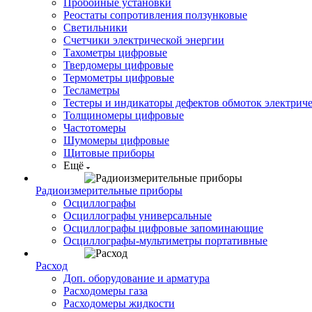
Пробойные установки
Реостаты сопротивления ползунковые
Светильники
Счетчики электрической энергии
Тахометры цифровые
Твердомеры цифровые
Термометры цифровые
Тесламетры
Тестеры и индикаторы дефектов обмоток электрич
Толщиномеры цифровые
Частотомеры
Шумомеры цифровые
Щитовые приборы
Ещё
Радиоизмерительные приборы
Осциллографы
Осциллографы универсальные
Осциллографы цифровые запоминающие
Осциллографы-мультиметры портативные
Расход
Доп. оборудование и арматура
Расходомеры газа
Расходомеры жидкости