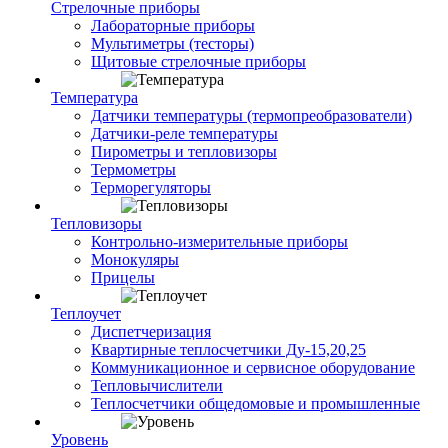
Стрелочные приборы
Лабораторные приборы
Мультиметры (тесторы)
Щитовые стрелочные приборы
Температура
Датчики температуры (термопреобразователи)
Датчики-реле температуры
Пирометры и тепловизоры
Термометры
Терморегуляторы
Тепловизоры
Контрольно-измерительные приборы
Монокуляры
Прицелы
Теплоучет
Диспетчеризация
Квартирные теплосчетчики Ду-15,20,25
Коммуникационное и сервисное оборудование
Тепловычислители
Теплосчетчики общедомовые и промышленные
Уровень