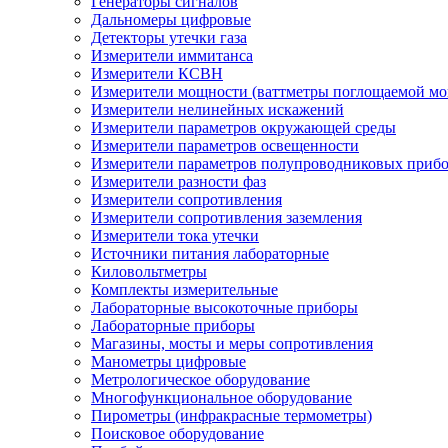
Генераторы сигналов
Дальномеры цифровые
Детекторы утечки газа
Измерители иммитанса
Измерители КСВН
Измерители мощности (ваттметры поглощаемой м
Измерители нелинейных искажений
Измерители параметров окружающей среды
Измерители параметров освещенности
Измерители параметров полупроводниковых приб
Измерители разности фаз
Измерители сопротивления
Измерители сопротивления заземления
Измерители тока утечки
Источники питания лабораторные
Киловольтметры
Комплекты измерительные
Лабораторные высокоточные приборы
Лабораторные приборы
Магазины, мосты и меры сопротивления
Манометры цифровые
Метрологическое оборудование
Многофункциональное оборудование
Пирометры (инфракрасные термометры)
Поисковое оборудование