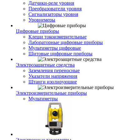
Датчики-реле уровня
Преобразователи уровня
Сигнализаторы уровня
Уровнемеры
Цифровые приборы
Клещи токоизмерительные
Лабораторные цифровые приборы
Мультиметры цифровые
Щитовые цифровые приборы
Электрозащитные средства
Заземления переносные
Указатели напряжения
Штанги изолирующие
Электроизмерительные приборы
Мультиметры
Электронные тахеометры