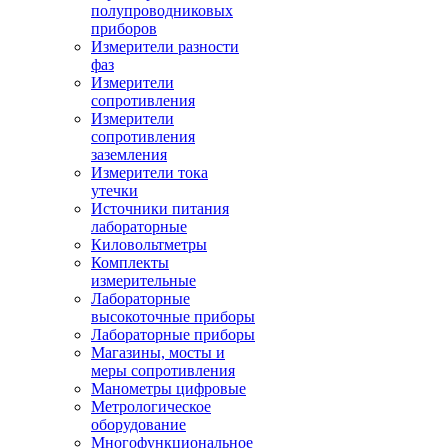
полупроводниковых
приборов
Измерители разности
фаз
Измерители
сопротивления
Измерители
сопротивления
заземления
Измерители тока
утечки
Источники питания
лабораторные
Киловольтметры
Комплекты
измерительные
Лабораторные
высокоточные приборы
Лабораторные приборы
Магазины, мосты и
меры сопротивления
Манометры цифровые
Метрологическое
оборудование
Многофункциональное