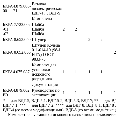
Вставка
БКРА4.879.005-
диэлектрическая
00 … 21
ВДГ-4 … ВДГ-9
Комплекты
БКРА 7.723.002
Шайба
-01
Шайба
2
2
-02
Шайба
БКРА 8.652.050
Штуцер
2
2
Штуцер Кольца
011-014-19 (98-1
БКРА 8.652.056
2
НТА) ГОСТ
9833-73
Комплект для
установки
БКРА4.075.087
1
1
1
1
1
искрового
разрядника
Документация
БКРА4.879.002
Руководство по
1
1
1
1
1
РЭ
эксплуатации
* — для ВДГ-5, ВДГ-5-1, ВДГ-5-2, ВДГ-5-3, ВДГ-7; ** — для ВД
ВДГ-7-1; *** — для ВДГ-7-2. ****- для ВДГ-8, ВДГ-8-1, ВДГ-8-2
ВДГ-4 (со всеми модификациями), ВДГ-5 (со всеми модифика
— Комплект для установки искрового разрядника поставляется