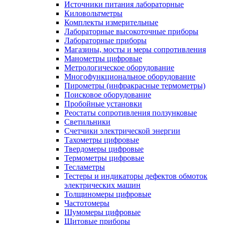
Источники питания лабораторные
Киловольтметры
Комплекты измерительные
Лабораторные высокоточные приборы
Лабораторные приборы
Магазины, мосты и меры сопротивления
Манометры цифровые
Метрологическое оборудование
Многофункциональное оборудование
Пирометры (инфракрасные термометры)
Поисковое оборудование
Пробойные установки
Реостаты сопротивления ползунковые
Светильники
Счетчики электрической энергии
Тахометры цифровые
Твердомеры цифровые
Термометры цифровые
Тесламетры
Тестеры и индикаторы дефектов обмоток
электрических машин
Толщиномеры цифровые
Частотомеры
Шумомеры цифровые
Щитовые приборы