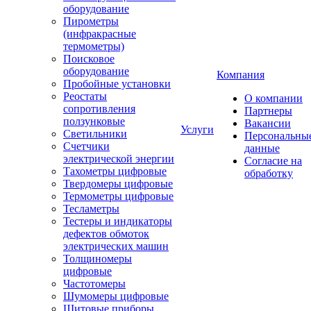
оборудование
Пирометры
(инфракрасные
термометры)
Поисковое
оборудование
Компания
Пробойные установки
Реостаты
О компании
сопротивления
Партнеры
ползунковые
Вакансии
Услуги
Светильники
Персональны
Счетчики
данные
электрической энергии
Согласие на
Тахометры цифровые
обработку
Твердомеры цифровые
Термометры цифровые
Тесламетры
Тестеры и индикаторы
дефектов обмоток
электрических машин
Толщиномеры
цифровые
Частотомеры
Шумомеры цифровые
Щитовые приборы