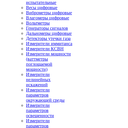
испытательные
Весы цифровые
Виброметры цифровые
Влагомеры цифровые
Вольтметры
Генераторы сигналов
Дальномеры цифровые
Детекторы утечки газа
Измерители иммитанса
Измерители КСВН
Измерители мощности
(ваттметры
поглощаемой
мощности)
Измерители
нелинейных
искажений
Измерители
параметров
окружающей среды
Измерители
параметров
освещенности
Измерители
параметров