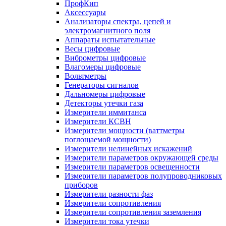
ПрофКип
Аксессуары
Анализаторы спектра, цепей и
электромагнитного поля
Аппараты испытательные
Весы цифровые
Виброметры цифровые
Влагомеры цифровые
Вольтметры
Генераторы сигналов
Дальномеры цифровые
Детекторы утечки газа
Измерители иммитанса
Измерители КСВН
Измерители мощности (ваттметры
поглощаемой мощности)
Измерители нелинейных искажений
Измерители параметров окружающей среды
Измерители параметров освещенности
Измерители параметров полупроводниковых
приборов
Измерители разности фаз
Измерители сопротивления
Измерители сопротивления заземления
Измерители тока утечки