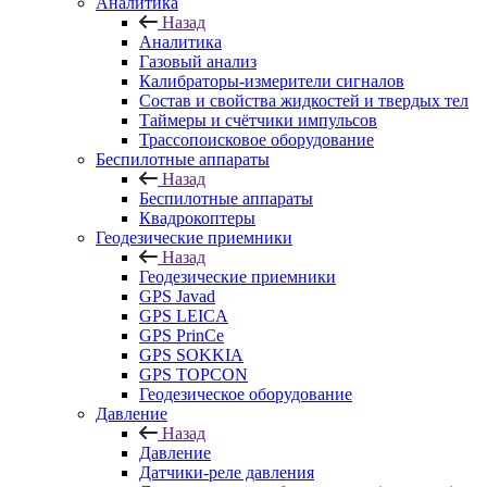
Аналитика
Назад
Аналитика
Газовый анализ
Калибраторы-измерители сигналов
Состав и свойства жидкостей и твердых тел
Таймеры и счётчики импульсов
Трассопоисковое оборудование
Беспилотные аппараты
Назад
Беспилотные аппараты
Квадрокоптеры
Геодезические приемники
Назад
Геодезические приемники
GPS Javad
GPS LEICA
GPS PrinCe
GPS SOKKIA
GPS TOPCON
Геодезическое оборудование
Давление
Назад
Давление
Датчики-реле давления