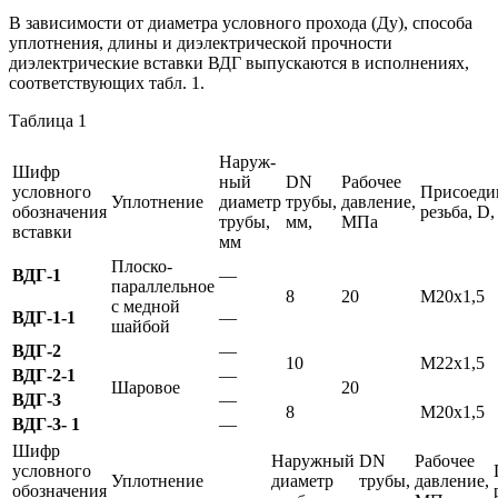
В зависимости от диаметра условного прохода (Ду), способа
уплотнения, длины и диэлектрической прочности
диэлектрические вставки ВДГ выпускаются в исполнениях,
соответствующих табл. 1.
Таблица 1
Наруж­
Шифр
ный
DN
Рабочее
условного
Присоеди
Уплотнение
диаметр
трубы,
давление,
обозначения
резьба, D,
трубы,
мм,
МПа
вставки
мм
Плоско-
ВДГ-1
—
параллельное
8
20
М20х1,5
с медной
ВДГ-1-1
—
шайбой
ВДГ-2
—
10
М22х1,5
ВДГ-2-1
—
Шаровое
20
ВДГ-3
—
8
М20х1,5
ВДГ-3- 1
—
Шифр
Наружный
DN
Рабочее
условного
Уплотнение
диаметр
трубы,
давление,
обозначения