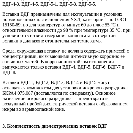
ВДГ-4-3, ВДГ-4-5, ВДГ-5-1, ВДГ-5-3, ВДГ-5-5.
Вставки ВДГ предназначены для эксплуатации в условиях,
нормированных для исполнения УХЛ, категории 1 по ГОСТ
15150-69, но для температур от минус 60 до плюс 55 °С и
относительной влажности до 98 % при температуре 35 °С, при
условии отсутствия замерзания конденсата в отверстии
вставки в диапазоне отрицательных температур.
Среда, окружающая вставку, не должна содержать примесей с
концентрациями, вызывающими интенсивную коррозию ее
составных частей. В коррозионностойком исполнении
выпускаются только вставки ВДГ-4, ВДГ-5, ВДГ-6, ВДГ-7 и
ВДГ-8.
Вставки ВДГ-1, ВДГ-2, ВДГ-3, ВДГ-4 и ВДГ-5 могут
оснащаться комплектом для установки искрового разрядника
БКРА4.075.087 (поставляется по спецзаказу). Основное
назначение искрового разрядника — предотвратить
воздушный пробой диэлектрической вставки с образованием
искры во взрывоопасной зоне.
3. Комплектность диэлектрических вставок ВДГ