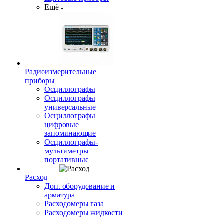
Ещё
Радиоизмерительные
приборы
Осциллографы
Осциллографы
универсальные
Осциллографы
цифровые
запоминающие
Осциллографы-
мультиметры
портативные
Расход
Доп. оборудование и
арматура
Расходомеры газа
Расходомеры жидкости