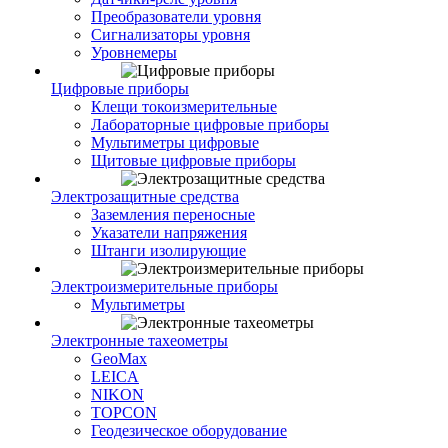
Преобразователи уровня
Сигнализаторы уровня
Уровнемеры
Цифровые приборы
Клещи токоизмерительные
Лабораторные цифровые приборы
Мультиметры цифровые
Щитовые цифровые приборы
Электрозащитные средства
Заземления переносные
Указатели напряжения
Штанги изолирующие
Электроизмерительные приборы
Мультиметры
Электронные тахеометры
GeoMax
LEICA
NIKON
TOPCON
Геодезическое оборудование