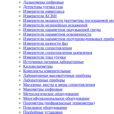
Дальномеры цифровые
Детекторы утечки газа
Измерители иммитанса
Измерители КСВН
Измерители мощности (ваттметры поглощаемой м
Измерители нелинейных искажений
Измерители параметров окружающей среды
Измерители параметров освещенности
Измерители параметров полупроводниковых приб
Измерители разности фаз
Измерители сопротивления
Измерители сопротивления заземления
Измерители тока утечки
Источники питания лабораторные
Киловольтметры
Комплекты измерительные
Лабораторные высокоточные приборы
Лабораторные приборы
Магазины, мосты и меры сопротивления
Манометры цифровые
Метрологическое оборудование
Многофункциональное оборудование
Пирометры (инфракрасные термометры)
Поисковое оборудование
Пробойные установки