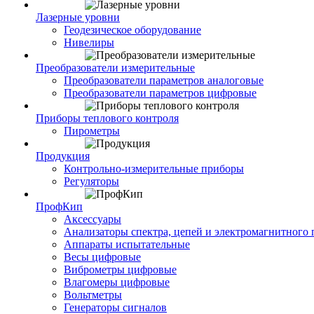
Лазерные уровни
Геодезическое оборудование
Нивелиры
Преобразователи измерительные
Преобразователи параметров аналоговые
Преобразователи параметров цифровые
Приборы теплового контроля
Пирометры
Продукция
Контрольно-измерительные приборы
Регуляторы
ПрофКип
Аксессуары
Анализаторы спектра, цепей и электромагнитного 
Аппараты испытательные
Весы цифровые
Виброметры цифровые
Влагомеры цифровые
Вольтметры
Генераторы сигналов