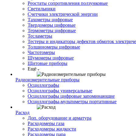
Реостаты сопротивления ползунковые
Светильники
Счетчики электрической энергии
Тахометры цифровые
Твердомеры цифровые
Термометры цифровые
Тесламетры
Тестеры и индикаторы дефектов обмоток электрич
Толщиномеры цифровые
Частотомеры
Шумомеры цифровые
Щитовые приборы
Ещё
Радиоизмерительные приборы
Осциллографы
Осциллографы универсальные
Осциллографы цифровые запоминающие
Осциллографы-мультиметры портативные
Расход
Доп. оборудование и арматура
Расходомеры газа
Расходомеры жидкости
Расходомеры пара