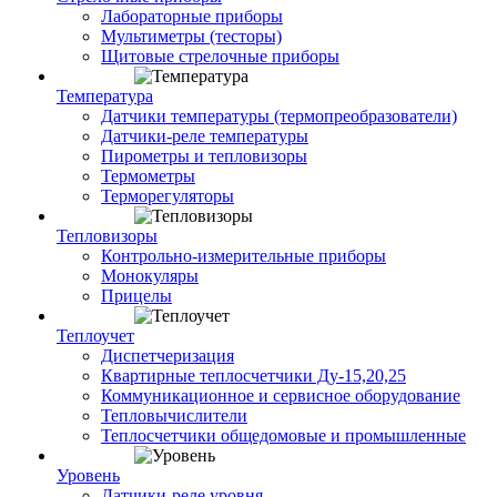
Лабораторные приборы
Мультиметры (тесторы)
Щитовые стрелочные приборы
Температура
Датчики температуры (термопреобразователи)
Датчики-реле температуры
Пирометры и тепловизоры
Термометры
Терморегуляторы
Тепловизоры
Контрольно-измерительные приборы
Монокуляры
Прицелы
Теплоучет
Диспетчеризация
Квартирные теплосчетчики Ду-15,20,25
Коммуникационное и сервисное оборудование
Тепловычислители
Теплосчетчики общедомовые и промышленные
Уровень
Датчики-реле уровня