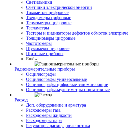
Светильники
Счетчики электрической энергии
Тахометры цифровые
Твердомеры цифровые
Термометры цифровые
Тесламетры
Тестеры и индикаторы дефектов обмоток электрич
Толщиномеры цифровые
Частотомеры
Шумомеры цифровые
Щитовые приборы
Ещё
Радиоизмерительные приборы
Осциллографы
Осциллографы универсальные
Осциллографы цифровые запоминающие
Осциллографы-мультиметры портативные
Расход
Доп. оборудование и арматура
Расходомеры газа
Расходомеры жидкости
Расходомеры пара
Регуляторы расхода, реле потока