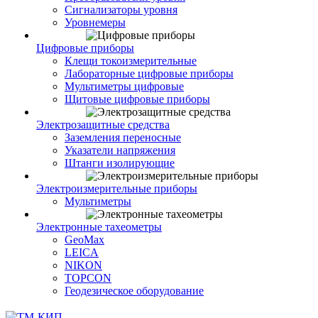
Сигнализаторы уровня
Уровнемеры
Цифровые приборы
Клещи токоизмерительные
Лабораторные цифровые приборы
Мультиметры цифровые
Щитовые цифровые приборы
Электрозащитные средства
Заземления переносные
Указатели напряжения
Штанги изолирующие
Электроизмерительные приборы
Мультиметры
Электронные тахеометры
GeoMax
LEICA
NIKON
TOPCON
Геодезическое оборудование