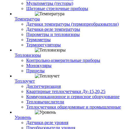
Мультиметры (тесторы)
Щитовые стрелочные приборы
Температура
Датчики температуры (термопреобразователи)
Датчики-реле температуры
Пирометры и тепловизоры
Термометры
Терморегуляторы
Тепловизоры
Контрольно-измерительные приборы
Монокуляры
Прицелы
Теплоучет
Диспетчеризация
Квартирные теплосчетчики Ду-15,20,25
Коммуникационное и сервисное оборудование
Тепловычислители
Теплосчетчики общедомовые и промышленные
Уровень
Датчики-реле уровня
Преобразователи уровня