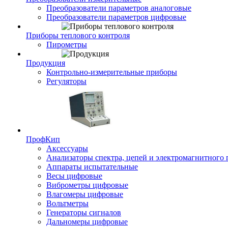
Преобразователи параметров аналоговые
Преобразователи параметров цифровые
Приборы теплового контроля
Пирометры
Продукция
Контрольно-измерительные приборы
Регуляторы
ПрофКип
Аксессуары
Анализаторы спектра, цепей и электромагнитного 
Аппараты испытательные
Весы цифровые
Виброметры цифровые
Влагомеры цифровые
Вольтметры
Генераторы сигналов
Дальномеры цифровые