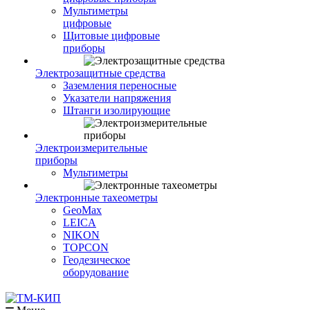
Мультиметры
цифровые
Щитовые цифровые
приборы
Электрозащитные средства
Заземления переносные
Указатели напряжения
Штанги изолирующие
Электроизмерительные
приборы
Мультиметры
Электронные тахеометры
GeoMax
LEICA
NIKON
TOPCON
Геодезическое
оборудование