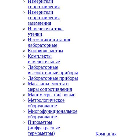
Измерители
сопротивления
Измерители
сопротивления
заземления
Измерители тока
утечки
Источники питания
лабораторные
Киловольтметры
Комплекты
измерительные
Лабораторные
высокоточные приборы
Лабораторные приборы
Магазины, мосты и
меры сопротивления
Манометры цифровые
Метрологическое
оборудование
Многофункциональное
оборудование
Пирометры
(инфракрасные
термометры)
Компания