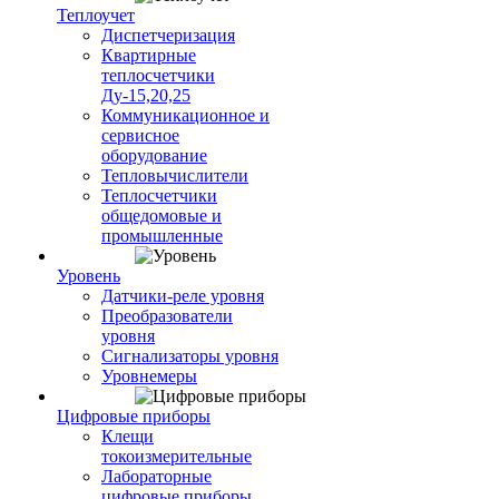
Теплоучет
Диспетчеризация
Квартирные
теплосчетчики
Ду-15,20,25
Коммуникационное и
сервисное
оборудование
Тепловычислители
Теплосчетчики
общедомовые и
промышленные
Уровень
Датчики-реле уровня
Преобразователи
уровня
Сигнализаторы уровня
Уровнемеры
Цифровые приборы
Клещи
токоизмерительные
Лабораторные
цифровые приборы