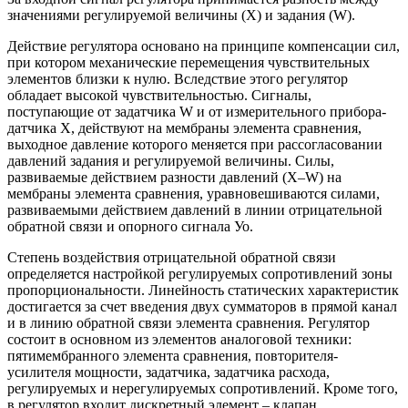
значениями регулируемой величины (Х) и задания (W).
Действие регулятора основано на принципе компенсации сил,
при котором механические перемещения чувствительных
элементов близки к нулю. Вследствие этого регулятор
обладает высокой чувствительностью. Сигналы,
поступающие от задатчика W и от измерительного прибора-
датчика X, действуют на мембраны элемента сравнения,
выходное давление которого меняется при рассогласовании
давлений задания и регулируемой величины. Силы,
развиваемые действием разности давлений (X–W) на
мембраны элемента сравнения, уравновешиваются силами,
развиваемыми действием давлений в линии отрицательной
обратной связи и опорного сигнала Уо.
Степень воздействия отрицательной обратной связи
определяется настройкой регулируемых сопротивлений зоны
пропорциональности. Линейность статических характеристик
достигается за счет введения двух сумматоров в прямой канал
и в линию обратной связи элемента сравнения. Регулятор
состоит в основном из элементов аналоговой техники:
пятимембранного элемента сравнения, повторителя-
усилителя мощности, задатчика, задатчика расхода,
регулируемых и нерегулируемых сопротивлений. Кроме того,
в регулятор входит дискретный элемент – клапан.