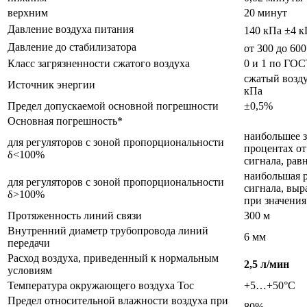
верхним
20 минут
Давление воздуха питания
140 кПа ±4 кП
Давление до стабилизатора
от 300 до 600
Класс загрязненности сжатого воздуха
0 и 1 по ГОС
сжатый возду
Источник энергии
кПа
Предел допускаемой основной погрешности
±0,5%
Основная погрешность*
наибольшее з
для регуляторов с зоной пропорциональности
процентах от
δ<100%
сигнала, рав
наибольшая р
для регуляторов с зоной пропорциональности
сигнала, выр
δ>100%
при значения
Протяженность линий связи
300 м
Внутренний диаметр трубопровода линий
6 мм
передачи
Расход воздуха, приведенный к нормальным
2,5 л/мин
условиям
Температура окружающего воздуха Тос
+5…+50°С
Предел относительной влажности воздуха при
80%