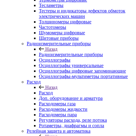
Тесламетры
Тестеры и индикаторы дефектов обмоток
электрических машин
Толщиномеры цифровые
Частотомеры
Шумомеры цифровые
Щитовые приборы
Радиоизмерительные приборы
Назад
Радиоизмерительные приборы
Осциллографы
Осциллографы универсальные
Осциллографы цифровые запоминающие
Осциллографы-мультиметры портативные
Расход
Назад
Расход
Доп. оборудование и арматура
Расходомеры газа
Расходомеры жидкости
Расходомеры пара
Регуляторы расхода, реле потока
Ротаметры, диафрагмы и сопла
Релейная защита и автоматика