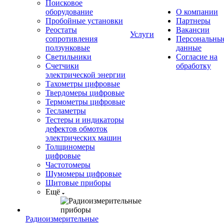
Поисковое
оборудование
О компании
Пробойные установки
Партнеры
Реостаты
Вакансии
Услуги
сопротивления
Персональны
ползунковые
данные
Светильники
Согласие на
Счетчики
обработку
электрической энергии
Тахометры цифровые
Твердомеры цифровые
Термометры цифровые
Тесламетры
Тестеры и индикаторы
дефектов обмоток
электрических машин
Толщиномеры
цифровые
Частотомеры
Шумомеры цифровые
Щитовые приборы
Ещё
Радиоизмерительные