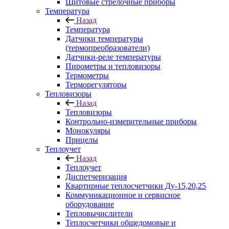
Щитовые стрелочные приборы
Температура
Назад
Температура
Датчики температуры
(термопреобразователи)
Датчики-реле температуры
Пирометры и тепловизоры
Термометры
Терморегуляторы
Тепловизоры
Назад
Тепловизоры
Контрольно-измерительные приборы
Монокуляры
Прицелы
Теплоучет
Назад
Теплоучет
Диспетчеризация
Квартирные теплосчетчики Ду-15,20,25
Коммуникационное и сервисное
оборудование
Тепловычислители
Теплосчетчики общедомовые и