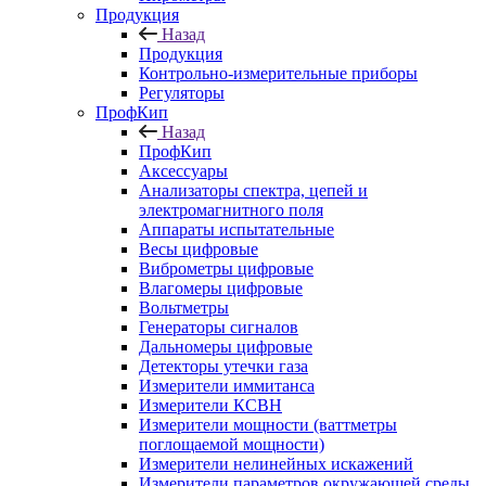
Продукция
Назад
Продукция
Контрольно-измерительные приборы
Регуляторы
ПрофКип
Назад
ПрофКип
Аксессуары
Анализаторы спектра, цепей и
электромагнитного поля
Аппараты испытательные
Весы цифровые
Виброметры цифровые
Влагомеры цифровые
Вольтметры
Генераторы сигналов
Дальномеры цифровые
Детекторы утечки газа
Измерители иммитанса
Измерители КСВН
Измерители мощности (ваттметры
поглощаемой мощности)
Измерители нелинейных искажений
Измерители параметров окружающей среды