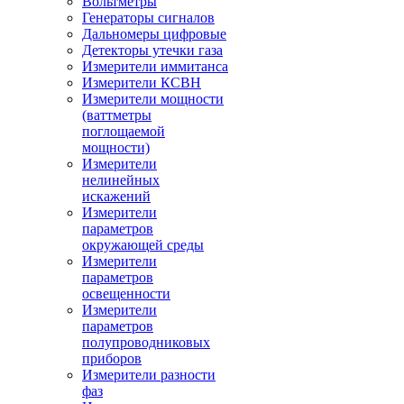
Вольтметры
Генераторы сигналов
Дальномеры цифровые
Детекторы утечки газа
Измерители иммитанса
Измерители КСВН
Измерители мощности
(ваттметры
поглощаемой
мощности)
Измерители
нелинейных
искажений
Измерители
параметров
окружающей среды
Измерители
параметров
освещенности
Измерители
параметров
полупроводниковых
приборов
Измерители разности
фаз