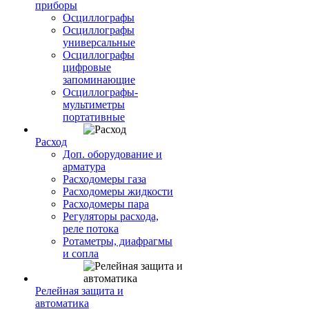
приборы
Осциллографы
Осциллографы
универсальные
Осциллографы
цифровые
запоминающие
Осциллографы-
мультиметры
портативные
Расход
Доп. оборудование и
арматура
Расходомеры газа
Расходомеры жидкости
Расходомеры пара
Регуляторы расхода,
реле потока
Ротаметры, диафрагмы
и сопла
Релейная защита и
автоматика