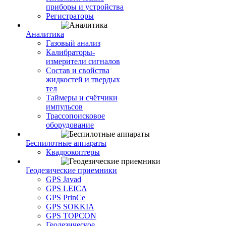
приборы и устройства
Регистраторы
Аналитика
Газовый анализ
Калибраторы-
измерители сигналов
Состав и свойства
жидкостей и твердых
тел
Таймеры и счётчики
импульсов
Трассопоисковое
оборудование
Беспилотные аппараты
Квадрокоптеры
Геодезические приемники
GPS Javad
GPS LEICA
GPS PrinCe
GPS SOKKIA
GPS TOPCON
Геодезическое