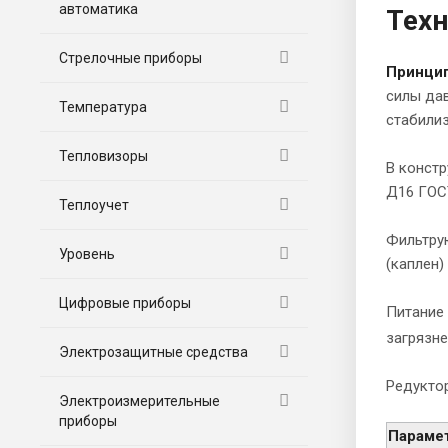
автоматика
Техн
Стрелочные приборы
Принцип
силы дав
Температура
стабили
Тепловизоры
В констр
Д16 ГОСТ
Теплоучет
Фильтру
Уровень
(каплен)
Цифровые приборы
Питание 
загрязне
Электрозащитные средства
Редуктор
Электроизмерительные
приборы
Парамет