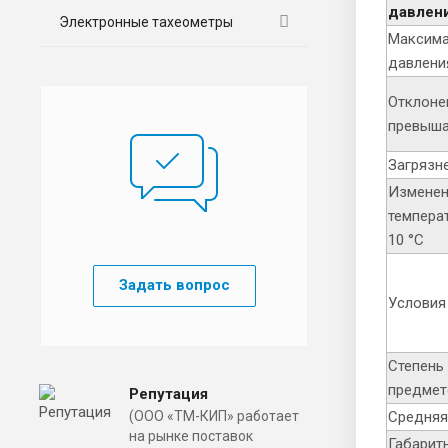
давлен
Электронные тахеометры
Максима
давления
Отклоне
превыша
Загрязн
Изменен
темпера
10 °С
Задать вопрос
Условия
Степень
предмет
Репутация
(ООО «ТМ-КИП» работает
Средняя
на рынке поставок
Габарит