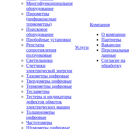
Многофункциональное
оборудование
Пирометры
(инфракрасные
термометры)
Компания
Поисковое
оборудование
О компании
Пробойные установки
Партнеры
Реостаты
Вакансии
Услуги
сопротивления
Персональны
ползунковые
данные
Светильники
Согласие на
Счетчики
обработку
электрической энергии
Тахометры цифровые
Твердомеры цифровые
Термометры цифровые
Тесламетры
Тестеры и индикаторы
дефектов обмоток
электрических машин
Толщиномеры
цифровые
Частотомеры
Шумомеры цифровые