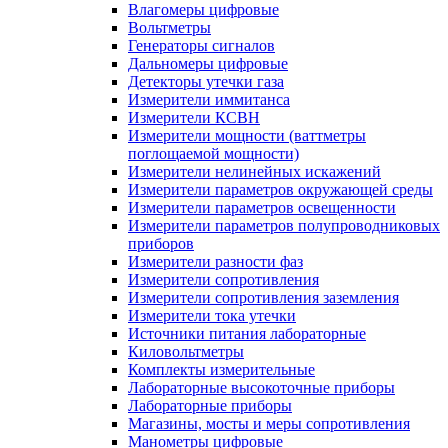
Влагомеры цифровые
Вольтметры
Генераторы сигналов
Дальномеры цифровые
Детекторы утечки газа
Измерители иммитанса
Измерители КСВН
Измерители мощности (ваттметры
поглощаемой мощности)
Измерители нелинейных искажений
Измерители параметров окружающей среды
Измерители параметров освещенности
Измерители параметров полупроводниковых
приборов
Измерители разности фаз
Измерители сопротивления
Измерители сопротивления заземления
Измерители тока утечки
Источники питания лабораторные
Киловольтметры
Комплекты измерительные
Лабораторные высокоточные приборы
Лабораторные приборы
Магазины, мосты и меры сопротивления
Манометры цифровые