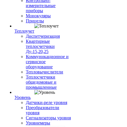
Контрольно-
измерительные
приборы
Монокуляры
Прицелы
Теплоучет
Диспетчеризация
Квартирные
теплосчетчики
Ду-15,20,25
Коммуникационное и
сервисное
оборудование
Тепловычислители
Теплосчетчики
общедомовые и
промышленные
Уровень
Датчики-реле уровня
Преобразователи
уровня
Сигнализаторы уровня
Уровнемеры