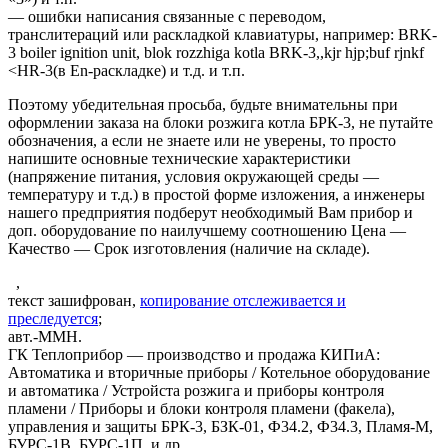
— ошибки написания связанные с переводом,
транслитераций или раскладкой клавиатуры, например: BRK-
3 boiler ignition unit, blok rozzhiga kotla BRK-3,,kjr hjp;buf rjnkf
<HR-3(в En-раскладке) и т.д. и т.п.
Поэтому убедительная просьба, будьте внимательны при
оформлении заказа на блоки розжига котла БРК-3, не путайте
обозначения, а если не знаете или не уверены, то просто
напишите основные технические характеристики
(напряжение питания, условия окружающей среды —
температуру и т.д.) в простой форме изложения, а инженеры
нашего предприятия подберут необходимый Вам прибор и
доп. оборудование по наилучшему соотношению Цена —
Качество — Срок изготовления (наличие на складе).
,
текст зашифрован,
копирование отслеживается и
преследуется
;
авт.-ММН.
ГК Теплоприбор — производство и продажа КИПиА:
Автоматика и вторичные приборы / Котельное оборудование
и автоматика / Устройста розжига и приборы контроля
пламени / Приборы и блоки контроля пламени (факела),
управления и защиты БРК-3, БЗК-01, Ф34.2, Ф34.3, Пламя-М,
БУРС-1В, БУРС-1П и др.