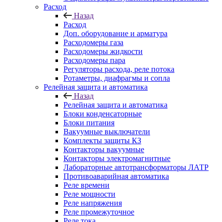
Расход
Назад
Расход
Доп. оборудование и арматура
Расходомеры газа
Расходомеры жидкости
Расходомеры пара
Регуляторы расхода, реле потока
Ротаметры, диафрагмы и сопла
Релейная защита и автоматика
Назад
Релейная защита и автоматика
Блоки конденсаторные
Блоки питания
Вакуумные выключатели
Комплекты защиты КЗ
Контакторы вакуумные
Контакторы электромагнитные
Лабораторные автотрансформаторы ЛАТР
Противоаварийная автоматика
Реле времени
Реле мощности
Реле напряжения
Реле промежуточное
Реле тока