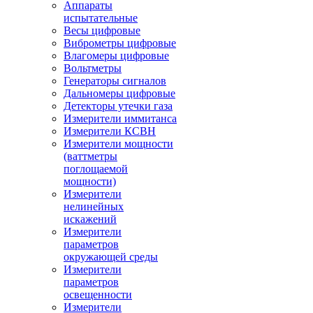
Аппараты
испытательные
Весы цифровые
Виброметры цифровые
Влагомеры цифровые
Вольтметры
Генераторы сигналов
Дальномеры цифровые
Детекторы утечки газа
Измерители иммитанса
Измерители КСВН
Измерители мощности
(ваттметры
поглощаемой
мощности)
Измерители
нелинейных
искажений
Измерители
параметров
окружающей среды
Измерители
параметров
освещенности
Измерители