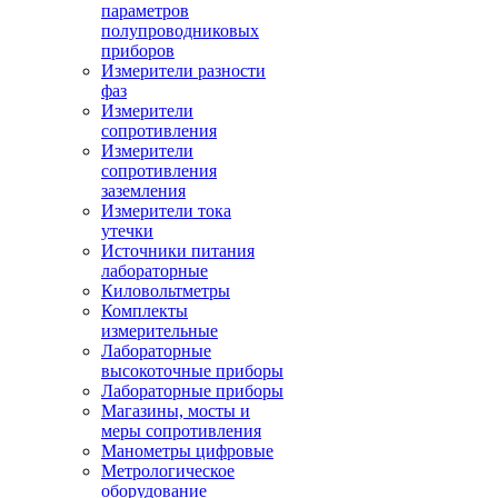
параметров
полупроводниковых
приборов
Измерители разности
фаз
Измерители
сопротивления
Измерители
сопротивления
заземления
Измерители тока
утечки
Источники питания
лабораторные
Киловольтметры
Комплекты
измерительные
Лабораторные
высокоточные приборы
Лабораторные приборы
Магазины, мосты и
меры сопротивления
Манометры цифровые
Метрологическое
оборудование