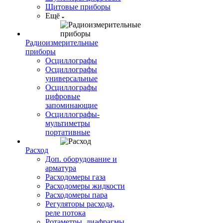
Щитовые приборы
Ещё
Радиоизмерительные
приборы
Осциллографы
Осциллографы
универсальные
Осциллографы
цифровые
запоминающие
Осциллографы-
мультиметры
портативные
Расход
Доп. оборудование и
арматура
Расходомеры газа
Расходомеры жидкости
Расходомеры пара
Регуляторы расхода,
реле потока
Ротаметры, диафрагмы