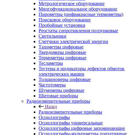
Метрологическое оборудование
Многофункциональное оборудование
Пирометры (инфракрасные термометры)
Поисковое оборудование
Пробойные установки
Реостаты сопротивления ползунковые
Светильники
Счетчики электрической энергии
Тахометры цифровые
Твердомеры цифровые
Термометры цифровые
Тесламетры
Тестеры и индикаторы дефектов обмоток
электрических машин
Толщиномеры цифровые
Частотомеры
Шумомеры цифровые
Щитовые приборы
Радиоизмерительные приборы
Назад
Радиоизмерительные приборы
Осциллографы
Осциллографы универсальные
Осциллографы цифровые запоминающие
Осциллографы-мультиметры портативные