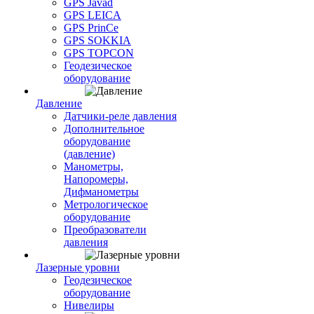
GPS Javad
GPS LEICA
GPS PrinCe
GPS SOKKIA
GPS TOPCON
Геодезическое
оборудование
Давление
Датчики-реле давления
Дополнительное
оборудование
(давление)
Манометры,
Напоромеры,
Дифманометры
Метрологическое
оборудование
Преобразователи
давления
Лазерные уровни
Геодезическое
оборудование
Нивелиры