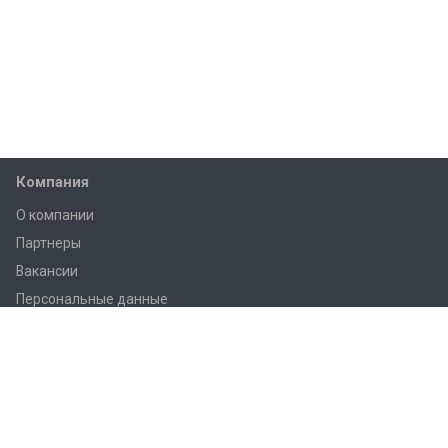
Компания
О компании
Партнеры
Вакансии
Персональные данные
Согласие на обработку
Каталог
novatek
VA - приборы