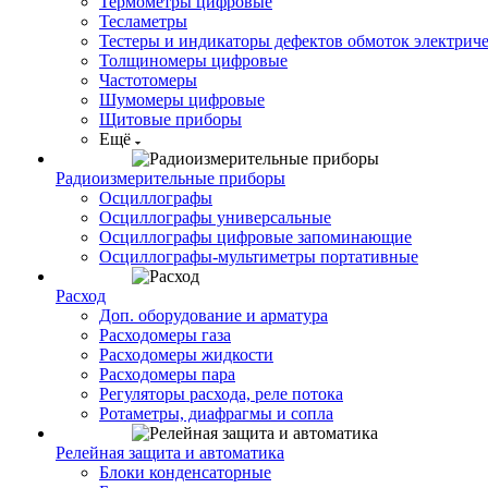
Термометры цифровые
Тесламетры
Тестеры и индикаторы дефектов обмоток электрич
Толщиномеры цифровые
Частотомеры
Шумомеры цифровые
Щитовые приборы
Ещё
Радиоизмерительные приборы
Осциллографы
Осциллографы универсальные
Осциллографы цифровые запоминающие
Осциллографы-мультиметры портативные
Расход
Доп. оборудование и арматура
Расходомеры газа
Расходомеры жидкости
Расходомеры пара
Регуляторы расхода, реле потока
Ротаметры, диафрагмы и сопла
Релейная защита и автоматика
Блоки конденсаторные