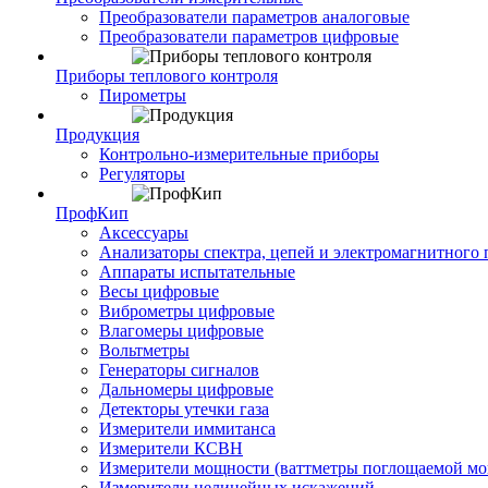
Преобразователи параметров аналоговые
Преобразователи параметров цифровые
Приборы теплового контроля
Пирометры
Продукция
Контрольно-измерительные приборы
Регуляторы
ПрофКип
Аксессуары
Анализаторы спектра, цепей и электромагнитного 
Аппараты испытательные
Весы цифровые
Виброметры цифровые
Влагомеры цифровые
Вольтметры
Генераторы сигналов
Дальномеры цифровые
Детекторы утечки газа
Измерители иммитанса
Измерители КСВН
Измерители мощности (ваттметры поглощаемой м
Измерители нелинейных искажений