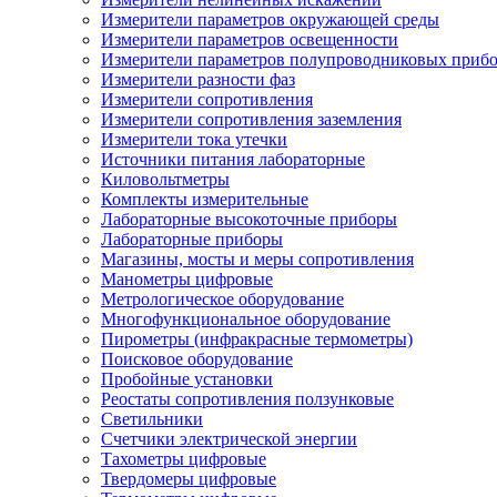
Измерители параметров окружающей среды
Измерители параметров освещенности
Измерители параметров полупроводниковых приб
Измерители разности фаз
Измерители сопротивления
Измерители сопротивления заземления
Измерители тока утечки
Источники питания лабораторные
Киловольтметры
Комплекты измерительные
Лабораторные высокоточные приборы
Лабораторные приборы
Магазины, мосты и меры сопротивления
Манометры цифровые
Метрологическое оборудование
Многофункциональное оборудование
Пирометры (инфракрасные термометры)
Поисковое оборудование
Пробойные установки
Реостаты сопротивления ползунковые
Светильники
Счетчики электрической энергии
Тахометры цифровые
Твердомеры цифровые