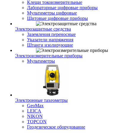
Клещи токоизмерительные
Лабораторные цифровые приборы
Мультиметры цифровые
Щитовые цифровые приборы
Электрозащитные средства
Заземления переносные
Указатели напряжения
Штанги изолирующие
Электроизмерительные приборы
Мультиметры
Электронные тахеометры
GeoMax
LEICA
NIKON
TOPCON
Геодезическое оборудование