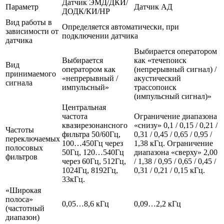
Датчик ЭМД/ДКИ/
Параметр
Датчик АД
ДОДК/КИ/НР
Вид работы в
Определяется автоматически, при
зависимости от
подключении датчика
датчика
Выбирается оператором
Выбирается
как «течепоиск
Вид
оператором как
(непрерывный сигнал) /
принимаемого
«непрерывный /
акустический
сигнала
импульсный»
трассопоиск
(импульсный сигнал)»
Центральная
частота
Ограничение диапазона
квазирезонансного
«снизу» 0,1 / 0,15 / 0,21 /
Частоты
фильтра 50/60Гц,
0,31 / 0,45 / 0,65 / 0,95 /
переключаемых
100…450Гц через
1,38 кГц. Ограничение
полосовых
50Гц, 120…540Гц
диапазона «сверху» 2,00
фильтров
через 60Гц, 512Гц,
/ 1,38 / 0,95 / 0,65 / 0,45 /
1024Гц, 8192Гц,
0,31 / 0,21 / 0,15 кГц.
33кГц.
«Широкая
полоса»
0,05…8,6 кГц
0,09…2,2 кГц
(частотный
диапазон)