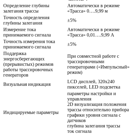
Определение глубины
Автоматически в режиме
залегания трассы
«Трасса» 0….9,99 м
Точность определения
±5%
глубины залегания
Измерение тока
Автоматически в режиме
принимаемого сигнала
«Трасса» 0,01….9,99 А
Точность измерения тока
±5%
принимаемого сигнала
Поддержка
При совместной работе с
энергосберегающих
трассировочными
(прерывистых) режимов
генераторами («Импульсный»
работы трассировочных
режим)
генераторов
LCD дисплей, 320х240
Визуальная индикация
пикселей, LED подсветка
параметры настройки и
управления
2D визуализация положения
трассы относительно прибора
Индицируемые параметры
графики уровня сигнала с
датчиков
глубина залегания трассы
ток сигнала