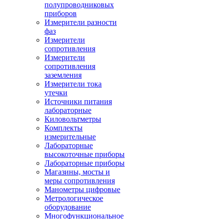
полупроводниковых
приборов
Измерители разности
фаз
Измерители
сопротивления
Измерители
сопротивления
заземления
Измерители тока
утечки
Источники питания
лабораторные
Киловольтметры
Комплекты
измерительные
Лабораторные
высокоточные приборы
Лабораторные приборы
Магазины, мосты и
меры сопротивления
Манометры цифровые
Метрологическое
оборудование
Многофункциональное