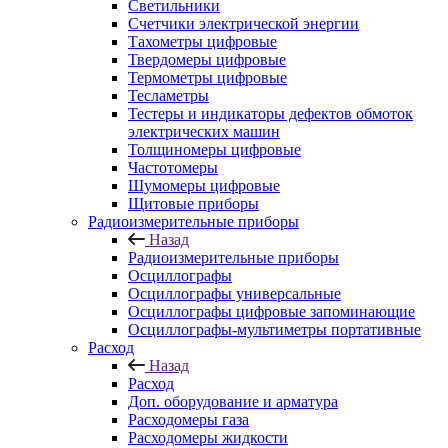
Светильники
Счетчики электрической энергии
Тахометры цифровые
Твердомеры цифровые
Термометры цифровые
Тесламетры
Тестеры и индикаторы дефектов обмоток
электрических машин
Толщиномеры цифровые
Частотомеры
Шумомеры цифровые
Щитовые приборы
Радиоизмерительные приборы
Назад
Радиоизмерительные приборы
Осциллографы
Осциллографы универсальные
Осциллографы цифровые запоминающие
Осциллографы-мультиметры портативные
Расход
Назад
Расход
Доп. оборудование и арматура
Расходомеры газа
Расходомеры жидкости