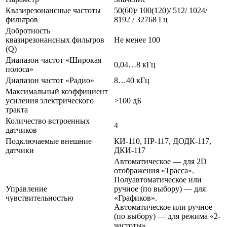
Квазирезонансные частоты
50(60)/ 100(120)/ 512/ 1024/
фильтров
8192 / 32768 Гц
Добротность
квазирезонансных фильтров
Не менее 100
(Q)
Диапазон частот «Широкая
0,04…8 кГц
полоса»
Диапазон частот «Радио»
8…40 кГц
Максимальный коэффициент
усиления электрического
>100 дБ
тракта
Количество встроенных
4
датчиков
Подключаемые внешние
КИ-110, НР-117, ДОДК-117,
датчики
ДКИ-117
Автоматическое — для 2D
отображения «Трасса».
Полуавтоматическое или
Управление
ручное (по выбору) — для
чувствительностью
«Графиков».
Автоматическое или ручное
(по выбору) — для режима «2-
частоты».