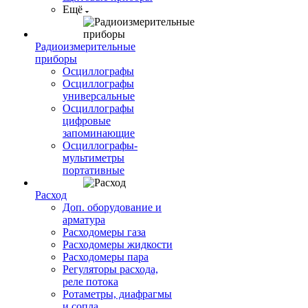
Ещё
Радиоизмерительные
приборы
Осциллографы
Осциллографы
универсальные
Осциллографы
цифровые
запоминающие
Осциллографы-
мультиметры
портативные
Расход
Доп. оборудование и
арматура
Расходомеры газа
Расходомеры жидкости
Расходомеры пара
Регуляторы расхода,
реле потока
Ротаметры, диафрагмы
и сопла