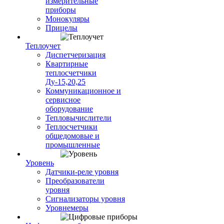
измерительные
приборы
Монокуляры
Прицелы
Теплоучет
Диспетчеризация
Квартирные
теплосчетчики
Ду-15,20,25
Коммуникационное и
сервисное
оборудование
Тепловычислители
Теплосчетчики
общедомовые и
промышленные
Уровень
Датчики-реле уровня
Преобразователи
уровня
Сигнализаторы уровня
Уровнемеры