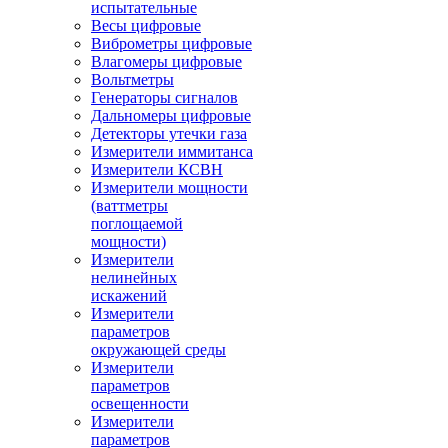
испытательные
Весы цифровые
Виброметры цифровые
Влагомеры цифровые
Вольтметры
Генераторы сигналов
Дальномеры цифровые
Детекторы утечки газа
Измерители иммитанса
Измерители КСВН
Измерители мощности
(ваттметры
поглощаемой
мощности)
Измерители
нелинейных
искажений
Измерители
параметров
окружающей среды
Измерители
параметров
освещенности
Измерители
параметров