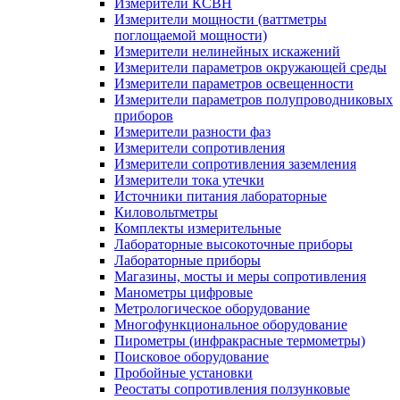
Измерители КСВН
Измерители мощности (ваттметры
поглощаемой мощности)
Измерители нелинейных искажений
Измерители параметров окружающей среды
Измерители параметров освещенности
Измерители параметров полупроводниковых
приборов
Измерители разности фаз
Измерители сопротивления
Измерители сопротивления заземления
Измерители тока утечки
Источники питания лабораторные
Киловольтметры
Комплекты измерительные
Лабораторные высокоточные приборы
Лабораторные приборы
Магазины, мосты и меры сопротивления
Манометры цифровые
Метрологическое оборудование
Многофункциональное оборудование
Пирометры (инфракрасные термометры)
Поисковое оборудование
Пробойные установки
Реостаты сопротивления ползунковые