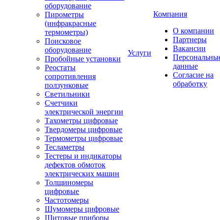
оборудование
Компания
Пирометры
(инфракрасные
О компании
термометры)
Партнеры
Поисковое
Вакансии
оборудование
Услуги
Персональны
Пробойные установки
данные
Реостаты
Согласие на
сопротивления
обработку
ползунковые
Светильники
Счетчики
электрической энергии
Тахометры цифровые
Твердомеры цифровые
Термометры цифровые
Тесламетры
Тестеры и индикаторы
дефектов обмоток
электрических машин
Толщиномеры
цифровые
Частотомеры
Шумомеры цифровые
Щитовые приборы