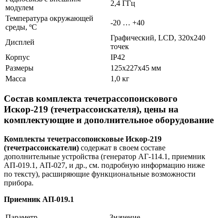
2,4 ГГц
модулем
Температура окружающей
-20 … +40
среды, ºС
Графический, LCD, 320х240
Дисплей
точек
Корпус
IP42
Размеры
125х227х45 мм
Масса
1,0 кг
Состав комплекта течетрассопоискового
Искор-219 (течетрассоискателя), цены на
комплектующие и дополнительное оборудование
Комплекты течетрассопоисковые Искор-219
(течетрассоискатели)
содержат в своем составе
дополнительные устройства (генератор АГ-114.1, приемник
АП-019.1, АП-027, и др., см. подробную информацию ниже
по тексту), расширяющие функциональные возможности
прибора.
Приемник АП-019.1
Параметр
Значение