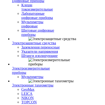
Цифровые приборы
Клещи
токоизмерительные
Лабораторные
цифровые приборы
Мультиметры
цифровые
Щитовые цифровые
приборы
Электрозащитные средства
Заземления переносные
Указатели напряжения
Штанги изолирующие
Электроизмерительные
приборы
Мультиметры
Электронные тахеометры
GeoMax
LEICA
NIKON
TOPCON