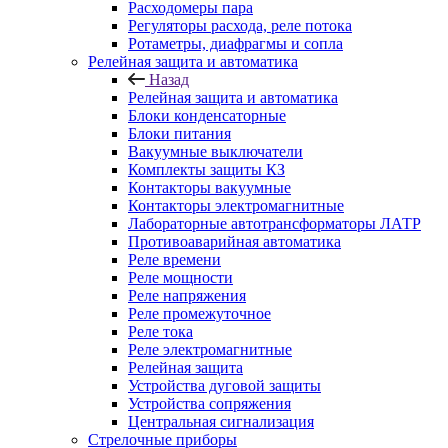
Расходомеры пара
Регуляторы расхода, реле потока
Ротаметры, диафрагмы и сопла
Релейная защита и автоматика
Назад
Релейная защита и автоматика
Блоки конденсаторные
Блоки питания
Вакуумные выключатели
Комплекты защиты КЗ
Контакторы вакуумные
Контакторы электромагнитные
Лабораторные автотрансформаторы ЛАТР
Противоаварийная автоматика
Реле времени
Реле мощности
Реле напряжения
Реле промежуточное
Реле тока
Реле электромагнитные
Релейная защита
Устройства дуговой защиты
Устройства сопряжения
Центральная сигнализация
Стрелочные приборы