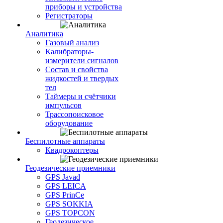
приборы и устройства
Регистраторы
Аналитика
Газовый анализ
Калибраторы-
измерители сигналов
Состав и свойства
жидкостей и твердых
тел
Таймеры и счётчики
импульсов
Трассопоисковое
оборудование
Беспилотные аппараты
Квадрокоптеры
Геодезические приемники
GPS Javad
GPS LEICA
GPS PrinCe
GPS SOKKIA
GPS TOPCON
Геодезическое