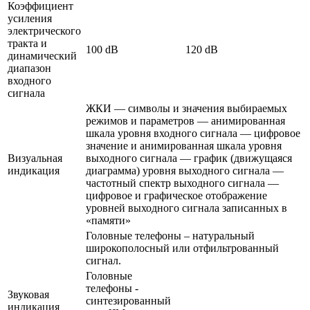
Коэффициент
усиления
электрического
тракта и
100 dB
120 dB
динамический
диапазон
входного
сигнала
ЖКИ — символы и значения выбираемых
режимов и параметров — анимированная
шкала уровня входного сигнала — цифровое
значение и анимированная шкала уровня
Визуальная
выходного сигнала — график (движущаяся
индикация
диаграмма) уровня выходного сигнала —
частотный спектр выходного сигнала —
цифровое и графическое отображение
уровней выходного сигнала записанных в
«памяти»
Головные телефоны – натуральный
широкополосный или отфильтрованный
сигнал.
Головные
телефоны -
Звуковая
синтезированный
индикация