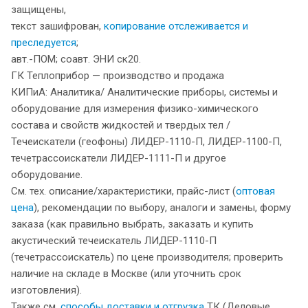
защищены,
текст зашифрован,
копирование отслеживается и
преследуется
;
авт.-ПОМ; соавт. ЭНИ ск20.
ГК Теплоприбор — производство и продажа
КИПиА: Аналитика/ Аналитические приборы, системы и
оборудование для измерения физико-химического
состава и свойств жидкостей и твердых тел /
Течеискатели (геофоны) ЛИДЕР-1110-П, ЛИДЕР-1100-П,
течетрассоискатели ЛИДЕР-1111-П и другое
оборудование.
См. тех. описание/характеристики, прайс-лист (
оптовая
цена
), рекомендации по выбору, аналоги и замены, форму
заказа (как правильно выбрать, заказать и купить
акустический течеискатель ЛИДЕР-1110-П
(течетрассоискатель) по цене производителя; проверить
наличие на складе в Москве (или уточнить срок
изготовления).
Также см.
способы доставки и отгрузка
ТК (Деловые