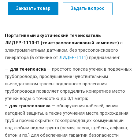
Заказать товар
Задать вопрос
Портативный акустический течеискатель
ЛИДЕР-1110-П (течетрассопоисковый комплект)
с
электромагнитным датчиком, без трассопоискового
генератора (в отличие от
ЛИДЕР-1111
) предназначен:
—
для
течепоиска
— простого поиска утечек в подземных
трубопроводах, прослушивание чувствительным
пьезодатчиком трассы подземного пролегания
трубопровода позволяет определить конкретное место
утечки воды с точностью до 0,1 метра;
–
для трассопоиска
— обнаружения кабелей, линии
катодной защиты, а также уточнения места прохождения
труб и прочих скрытых токопроводящих коммуникаций
под любым видом грунта (земля, песок, щебень, асфальт,
бетон и пр.) для обеспечения гарантии безопасности