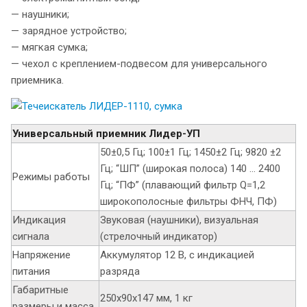
— наушники;
— зарядное устройство;
— мягкая сумка;
— чехол с креплением-подвесом для универсального
приемника.
Универсальный приемник Лидер-УП
50±0,5 Гц; 100±1 Гц; 1450±2 Гц; 9820 ±2
Гц; “ШП” (широкая полоса) 140 … 2400
Режимы работы
Гц; “ПФ” (плавающий фильтр Q=1,2
широкополосные фильтры ФНЧ, ПФ)
Индикация
Звуковая (наушники), визуальная
сигнала
(стрелочный индикатор)
Напряжение
Аккумулятор 12 В, с индикацией
питания
разряда
Габаритные
250х90х147 мм, 1 кг
размеры и масса