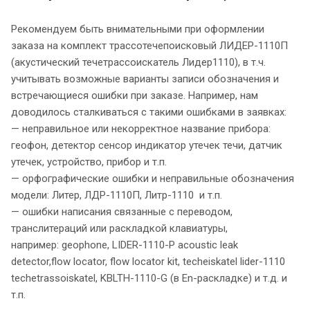
Рекомендуем быть внимательными при оформлении
заказа на комплект трассотечепоисковый ЛИДЕР-1110П
(акустический течетрассоискатель Лидер1110), в т.ч.
учитывать возможные варианты записи обозначения и
встречающиеся ошибки при заказе. Например, нам
доводилось сталкиваться с такими ошибками в заявках:
— неправильное или некорректное название прибора:
геофон, детектор сенсор индикатор утечек течи, датчик
утечек, устройство, прибор и т.п.
— орфографические ошибки и неправильные обозначения
модели: Литер, ЛДР-1110П, Литр-1110 и т.п.
— ошибки написания связанные с переводом,
транслитераций или раскладкой клавиатуры,
например: geophone, LIDER-1110-P acoustic leak
detector,flow locator, flow locator kit, techeiskatel lider-1110
techetrassoiskatel, KBLTH-1110-G (в En-раскладке) и т.д. и
т.п.