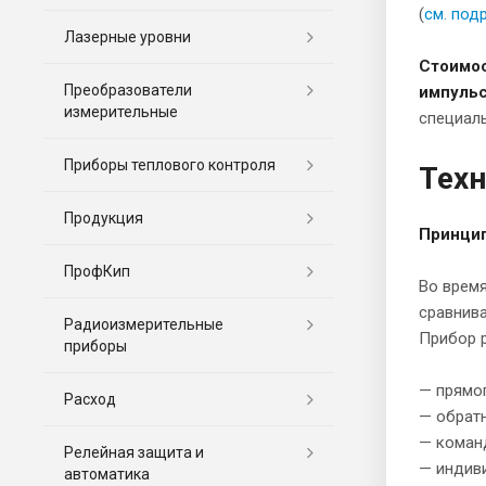
(
см. под
Лазерные уровни
Стоимос
Преобразователи
импульс
измерительные
специаль
Приборы теплового контроля
Техн
Продукция
Принцип
ПрофКип
Во время
сравнива
Радиоизмерительные
Прибор р
приборы
— прямог
Расход
— обратн
— команд
Релейная защита и
— индиви
автоматика