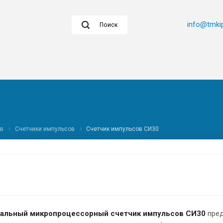
info@tmkip
Поиск
ов
Счетчики импульсов
Счетчик импульсов СИ30
сальный микропроцессорный счетчик импульсов СИ30
пред