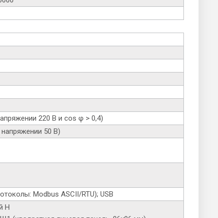
напряжении 220 В и cos φ > 0,4)
и напряжении 50 В)
ротоколы: Modbus ASCII/RTU); USB
й Н