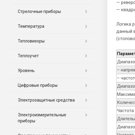
— реверс
— квадр
Стрелочные приборы
Логика р
Температура
данный в
(стопово
Тепловизоры
Парамет
Теплоучет
Диапазо
– напряж
Уровень
– частот
Цифровые приборы
Диапазо
Максима
Электрозащитные средства
Количес
Частота 
Электроизмерительные
Длитель
приборы
Диапазо
Частота 