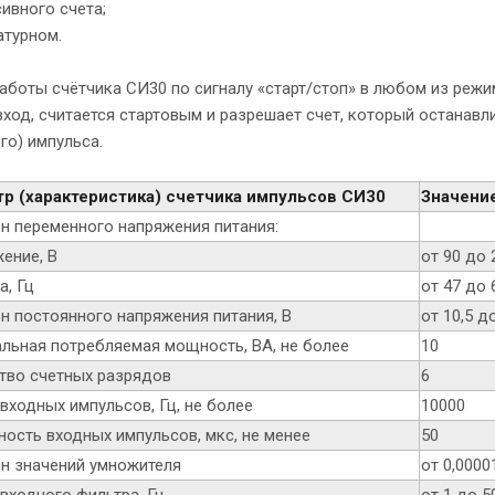
ивного счета;
атурном.
аботы счётчика СИ30 по сигналу «старт/стоп» в любом из реж
ход, считается стартовым и разрешает счет, который останавл
го) импульса.
р (характеристика) счетчика импульсов СИ30
Значение
н переменного напряжения питания:
ение, В
от 90 до 
а, Гц
от 47 до 
н постоянного напряжения питания, В
от 10,5 д
льная потребляемая мощность, ВА, не более
10
тво счетных разрядов
6
входных импульсов, Гц, не более
10000
ность входных импульсов, мкс, не менее
50
н значений умножителя
от 0,0000
входного фильтра, Гц
от 1 до 5