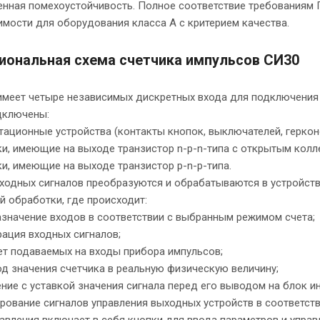
нная помехоустойчивость. Полное соответствие требованиям 
мости для оборудования класса А с критерием качества.
иональная схема счетчика импульсов СИ30
имеет четыре независимых дискретных входа для подключения 
дключены:
ационные устройства (контакты кнопок, выключателей, герконов,
ки, имеющие на выходе транзистор n-p-n-типа с открытым кол
и, имеющие на выходе транзистор p-n-p-типа.
ходных сигналов преобразуются и обрабатываются в устройств
 обработки, где происходит:
значение входов в соответствии с выбранным режимом счета;
ация входных сигналов;
ет подаваемых на входы прибора импульсов;
д значения счетчика в реальную физическую величину;
ние с уставкой значения сигнала перед его выводом на блок и
ование сигналов управления выходных устройств в соответст
авления включает в себя кнопки для ввода параметров и управ