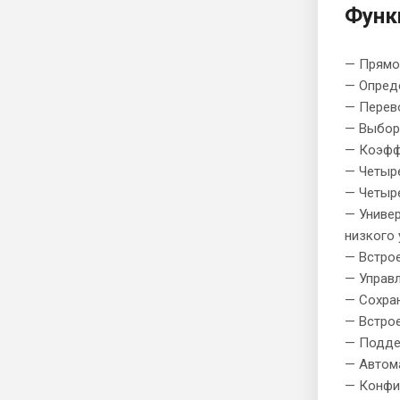
Функ
— Прямой
— Опред
— Перев
— Выбор
— Коэфф
— Четыр
— Четыре
— Униве
низкого 
— Встрое
— Управ
— Сохран
— Встро
— Поддер
— Автом
— Конфиг