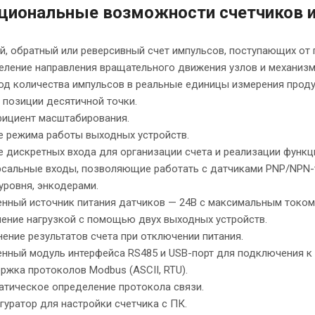
циональные возможности счетчиков 
, обратный или реверсивный счет импульсов, поступающих от 
еление направления вращательного движения узлов и механизм
од количества импульсов в реальные единицы измерения проду
 позиции десятичной точки.
ициент масштабирования.
е режима работы выходных устройств.
 дискретных входа для организации счета и реализации функци
рсальные входы, позволяющие работать с датчиками PNP/NPN-т
уровня, энкодерами.
нный источник питания датчиков — 24В с максимальным током 
ление нагрузкой с помощью двух выходных устройств.
ение результатов счета при отключении питания.
енный модуль интерфейса RS485 и USB-порт для подключения к
жка протоколов Modbus (ASCII, RTU).
атическое определение протокола связи.
уратор для настройки счетчика с ПК.