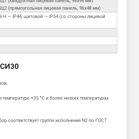
Щ1 (квадратная лицевая панель, 96х96 мм)
Щ2 (прямоугольная лицевая панель, 96х48 мм)
й Н — IP44, щитовой — IP54 (со стороны лицевой
 СИ30
зов;
 температуре +35 °С и более низких температурах
бор соответствует группе исполнения N2 по ГОСТ