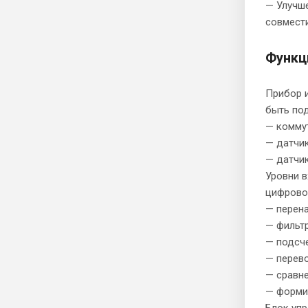
— Улучше
совмести
Функц
Прибор 
быть по
— коммут
— датчи
— датчик
Уровни в
цифровой
— перена
— фильтр
— подсч
— перево
— сравне
— формир
Блок упр