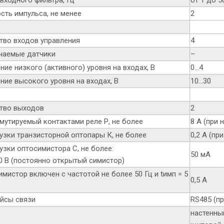
сть импульса, не менее
2
тво входов управления
4
аемые датчики
–
ие низкого (активного) уровня на входах, В
0…4
ние высокого уровня на входах, В
10…30
тво выходов
2
ммутируемый контактами реле Р, не более
8 А (при 
рузки транзисторной оптопары К, не более
0,2 А (пр
узки оптосимистора С, не более:
50 мА
40 В (постоянно открытый симистор)
имистор включен с частотой не более 50 Гц и tимп = 5
0,5 А
йсы связи
RS485 (п
настенны