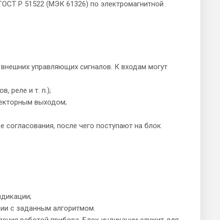
ГОСТ Р 51522 (МЭК 61326) по электромагнитной
внешних управляющих сигналов. К входам могут
 реле и т. п.);
лекторным выходом;
е согласования, после чего поступают на блок
ндикации;
вии с заданным алгоритмом.
ления работой прибора. Блок индикации служит для