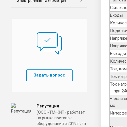
Электронные тахеометры
Скважно
Входы
Количес
Подключ
Напряжен
Напряже
Выходы
Количес
Ток, ко
Задать вопрос
Ток наг
Ток нагр
– при 2
– если с
мс
Репутация
(ООО «ТМ-КИП» работает
Интерфе
на рынке поставок
оборудования с 2019 г., за