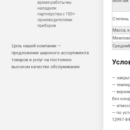
Монтаж
время работы мы
наладили
партнёрства с 100+
Степень
производителями
приборов
Масса, к
Межпове
Цель нашей компании —
Средний
предложение широкого ассортимента
товаров и услуг на постоянно
Усло
высоком качестве обслуживания.
— закры
— темпер
— верхни
без конд
— атмосф
— по уст
12997-84