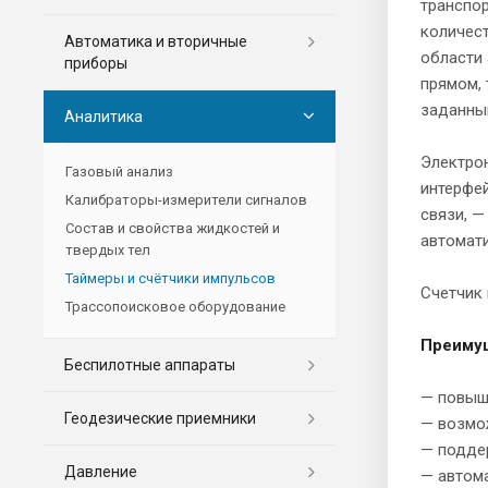
транспор
количест
Автоматика и вторичные
области 
приборы
прямом, 
заданны
Аналитика
Электро
Газовый анализ
интерфей
Калибраторы-измерители сигналов
связи, —
Состав и свойства жидкостей и
автомати
твердых тел
Таймеры и счётчики импульсов
Счетчик
Трассопоисковое оборудование
Преимущ
Беспилотные аппараты
— повыш
Геодезические приемники
— возмож
— подде
Давление
— автом