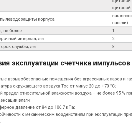
щитовой 
щитовой 
настенны
 пылеводозащиты корпуса
панели)
г, не более
1
рочный интервал, лет
2
 срок службы, лет
8
вия эксплуатации счетчика импульсов
тые взрывобезопасные помещения без агрессивных паров и га
атура окружающего воздуха Тос от минус 20 до +70 °С;
й предел относительной влажности воздуха – не более 95 % при
енсации влаги;
ерное давление от 84 до 106,7 кПа;
ойчивости к механическим воздействиям при эксплуатации при
.