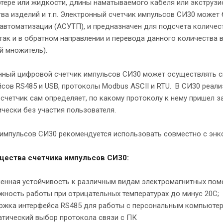
тере или жидкости, длины наматываемого кабеля или экструзи
ва изделий и т.п. Электронный счетчик импульсов СИ30 может
автоматизации (АСУТП), и предназначен для подсчета количес
так и в обратном направлении и перевода данного количества 
й множитель).
нный цифровой счетчик импульсов СИ30 может осуществлять
сов RS485 и USB, протоколы Modbus ASCII и RTU. В СИ30 реал
 счетчик сам определяет, по какому протоколу к нему пришел з
чески без участия пользователя.
 импульсов СИ30 рекомендуется использовать совместно с энк
ества счетчика импульсов СИ30:
енная устойчивость к различным видам электромагнитных поме
ность работы при отрицательных температурах до минус 20С;
ржка интерфейса RS485 для работы с персональным компьютер
атический выбор протокола связи с ПК