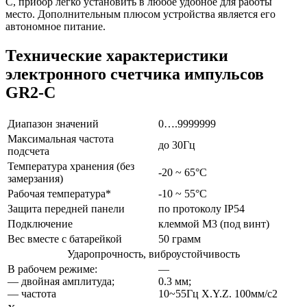
C, прибор легко установить в любое удобное для работы
место. Дополнительным плюсом устройства является его
автономное питание.
Технические характеристики
электронного счетчика импульсов
GR2-C
Диапазон значений
0….9999999
Максимальная частота
до 30Гц
подсчета
Температура хранения (без
-20 ~ 65°C
замерзания)
Рабочая температура*
-10 ~ 55°C
Защита передней панели
по протоколу IP54
Подключение
клеммой М3 (под винт)
Вес вместе с батарейкой
50 грамм
Ударопрочность, виброустойчивость
В рабочем режиме:
—
— двойная амплитуда;
0.3 мм;
— частота
10~55Гц X.Y.Z. 100мм/с2