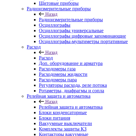
Щитовые приборы
Радиоизмерительные приборы
Назад
Радиоизмерительные приборы
Осциллографы
Осциллографы универсальные
Осциллографы цифровые запоминающие
Осциллографы-мультиметры портативные
Расход
Назад
Расход
Доп. оборудование и арматура
Расходомеры газа
Расходомеры жидкости
Расходомеры пара
Регуляторы расхода, реле потока
Ротаметры, диафрагмы и сопла
Релейная защита и автоматика
Назад
Релейная защита и автоматика
Блоки конденсаторные
Блоки питания
Вакуумные выключатели
Комплекты защиты КЗ
Контакторы вакуумные