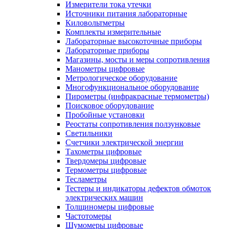
Измерители тока утечки
Источники питания лабораторные
Киловольтметры
Комплекты измерительные
Лабораторные высокоточные приборы
Лабораторные приборы
Магазины, мосты и меры сопротивления
Манометры цифровые
Метрологическое оборудование
Многофункциональное оборудование
Пирометры (инфракрасные термометры)
Поисковое оборудование
Пробойные установки
Реостаты сопротивления ползунковые
Светильники
Счетчики электрической энергии
Тахометры цифровые
Твердомеры цифровые
Термометры цифровые
Тесламетры
Тестеры и индикаторы дефектов обмоток
электрических машин
Толщиномеры цифровые
Частотомеры
Шумомеры цифровые