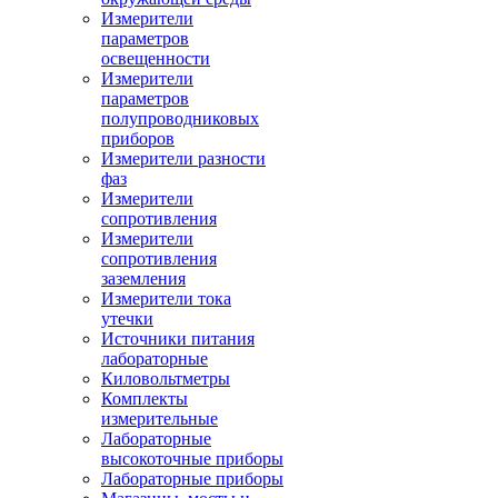
Измерители
параметров
освещенности
Измерители
параметров
полупроводниковых
приборов
Измерители разности
фаз
Измерители
сопротивления
Измерители
сопротивления
заземления
Измерители тока
утечки
Источники питания
лабораторные
Киловольтметры
Комплекты
измерительные
Лабораторные
высокоточные приборы
Лабораторные приборы