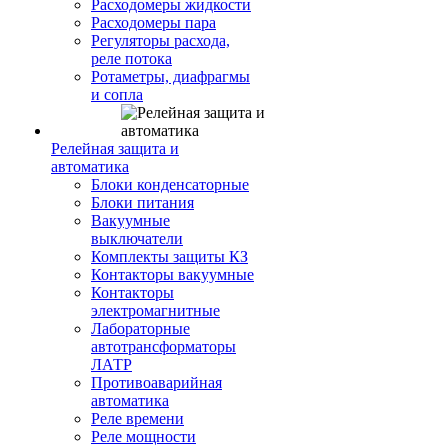
Расходомеры жидкости
Расходомеры пара
Регуляторы расхода,
реле потока
Ротаметры, диафрагмы
и сопла
Релейная защита и
автоматика
Блоки конденсаторные
Блоки питания
Вакуумные
выключатели
Комплекты защиты КЗ
Контакторы вакуумные
Контакторы
электромагнитные
Лабораторные
автотрансформаторы
ЛАТР
Противоаварийная
автоматика
Реле времени
Реле мощности