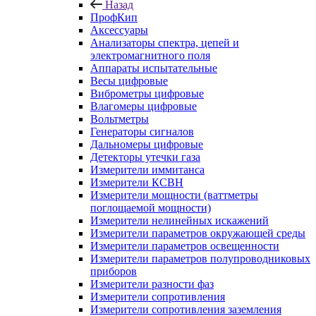
Назад
ПрофКип
Аксессуары
Анализаторы спектра, цепей и
электромагнитного поля
Аппараты испытательные
Весы цифровые
Виброметры цифровые
Влагомеры цифровые
Вольтметры
Генераторы сигналов
Дальномеры цифровые
Детекторы утечки газа
Измерители иммитанса
Измерители КСВН
Измерители мощности (ваттметры
поглощаемой мощности)
Измерители нелинейных искажений
Измерители параметров окружающей среды
Измерители параметров освещенности
Измерители параметров полупроводниковых
приборов
Измерители разности фаз
Измерители сопротивления
Измерители сопротивления заземления