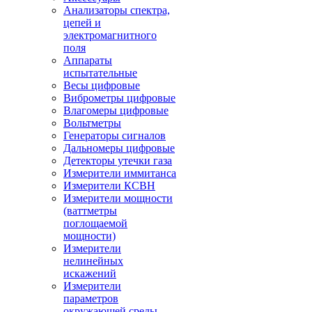
Анализаторы спектра,
цепей и
электромагнитного
поля
Аппараты
испытательные
Весы цифровые
Виброметры цифровые
Влагомеры цифровые
Вольтметры
Генераторы сигналов
Дальномеры цифровые
Детекторы утечки газа
Измерители иммитанса
Измерители КСВН
Измерители мощности
(ваттметры
поглощаемой
мощности)
Измерители
нелинейных
искажений
Измерители
параметров
окружающей среды