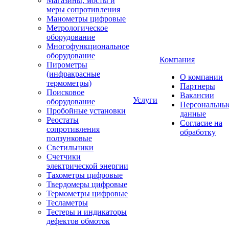
Магазины, мосты и
меры сопротивления
Манометры цифровые
Метрологическое
оборудование
Многофункциональное
оборудование
Компания
Пирометры
(инфракрасные
О компании
термометры)
Партнеры
Поисковое
Вакансии
Услуги
оборудование
Персональны
Пробойные установки
данные
Реостаты
Согласие на
сопротивления
обработку
ползунковые
Светильники
Счетчики
электрической энергии
Тахометры цифровые
Твердомеры цифровые
Термометры цифровые
Тесламетры
Тестеры и индикаторы
дефектов обмоток