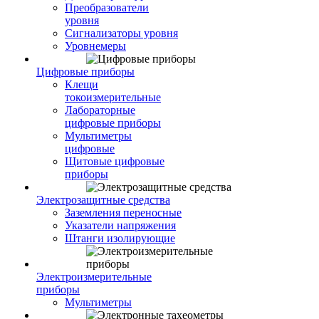
Преобразователи
уровня
Сигнализаторы уровня
Уровнемеры
Цифровые приборы
Клещи
токоизмерительные
Лабораторные
цифровые приборы
Мультиметры
цифровые
Щитовые цифровые
приборы
Электрозащитные средства
Заземления переносные
Указатели напряжения
Штанги изолирующие
Электроизмерительные
приборы
Мультиметры