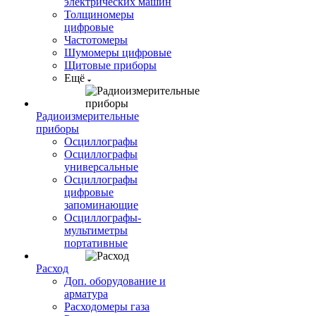
электрических машин
Толщиномеры
цифровые
Частотомеры
Шумомеры цифровые
Щитовые приборы
Ещё
Радиоизмерительные
приборы
Осциллографы
Осциллографы
универсальные
Осциллографы
цифровые
запоминающие
Осциллографы-
мультиметры
портативные
Расход
Доп. оборудование и
арматура
Расходомеры газа