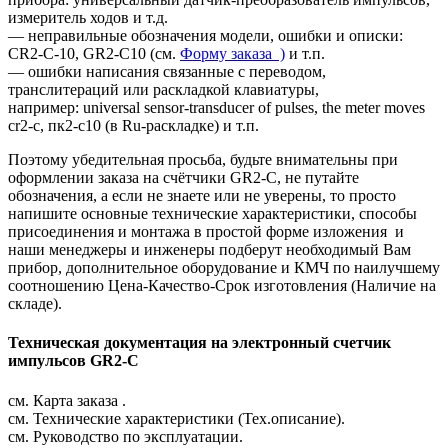
измеритель ходов и т.д.
— неправильные обозначения модели, ошибки и описки:
CR2-C-10, GR2-C10 (см.
Форму заказа )
и т.п.
— ошибки написания связанные с переводом,
транслитераций или раскладкой клавиатуры,
например: universal sensor-transducer of pulses, the meter moves
cr2-c, пк2-с10 (в Ru-раскладке) и т.п.
Поэтому убедительная просьба, будьте внимательны при
оформлении заказа на счётчики GR2-C, не путайте
обозначения, а если не знаете или не уверены, то просто
напишите основные технические характеристики, способы
присоединения и монтажа в простой форме изложения и
наши менеджеры и инженеры подберут необходимый Вам
прибор, дополнительное оборудование и КМЧ по наилучшему
соотношению Цена-Качество-Срок изготовления (Наличие на
складе).
Техническая документация на электронный счетчик
импульсов GR2-C
см. Карта заказа .
см. Технические характеристики (Тех.описание).
см. Руководство по эксплуатации.