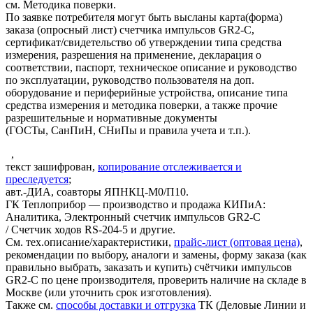
см. Методика поверки.
По заявке потребителя могут быть высланы карта(форма)
заказа (опросный лист) счетчика импульсов GR2-C,
сертификат/свидетельство об утверждении типа средства
измерения, разрешения на применение, декларация о
соответствии, паспорт, техническое описание и руководство
по эксплуатации, руководство пользователя на доп.
оборудование и периферийные устройства, описание типа
средства измерения и методика поверки, а также прочие
разрешительные и нормативные документы
(ГОСТы, СанПиН, СНиПы и правила учета и т.п.).
,
текст зашифрован,
копирование отслеживается и
преследуется
;
авт.-ДИА, соавторы ЯПНКЦ-М0/П10.
ГК Теплоприбор — производство и продажа КИПиА:
Аналитика, Электронный счетчик импульсов GR2-C
/ Счетчик ходов RS-204-5 и другие.
См. тех.описание/характеристики,
прайс-лист (оптовая цена)
,
рекомендации по выбору, аналоги и замены, форму заказа (как
правильно выбрать, заказать и купить) счётчики импульсов
GR2-C по цене производителя, проверить наличие на складе в
Москве (или уточнить срок изготовления).
Также см.
способы доставки и отгрузка
ТК (Деловые Линии и