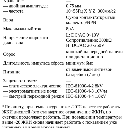
Хранение:
—
— двойная амплитуда;
0.75 мм
— частота
10~55Гц X.Y.Z. 300мм/с2
Сухой контакт/открытый
Ввод
коллектор/NPN
Максимальный ток
8µA
L: DC/AC 0~10V
Напряжение широкого
Сопротивление: 300kΩ
диапазона
H: DC/AC 20~250V
кнопкой на передней панели
Сброс
или дистанционно
Длительность импульса сброса
минимум 6мс
от заменимой литиевой
Питание
батарейки (7 лет)
Защита от помех:
—
— статическое электричество;
IEC-61000-4-2 8kV
— электромагнитные поля;
IEC-61000-4-3 10V/м
— быстрый переходной режим
IEC-61000-4-4 1.0kV
*По опыту, при температуре ниже -20°C перестает работать
ЖКИ дисплей (это стандартное ограничение ЖКИ), но
счетчик продолжает работать. При повышении температуры
выше -20 ЖКИ снова начинает работать с показанием уже
учтенных во время мороза данных.