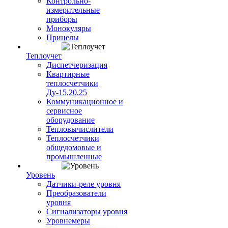
Контрольно-
измерительные
приборы
Монокуляры
Прицелы
Теплоучет
Диспетчеризация
Квартирные
теплосчетчики
Ду-15,20,25
Коммуникационное и
сервисное
оборудование
Тепловычислители
Теплосчетчики
общедомовые и
промышленные
Уровень
Датчики-реле уровня
Преобразователи
уровня
Сигнализаторы уровня
Уровнемеры