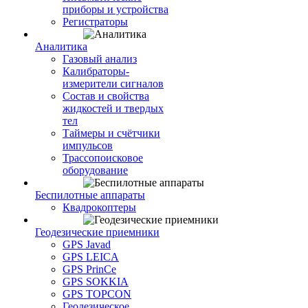
приборы и устройства
Регистраторы
Аналитика
Газовый анализ
Калибраторы-
измерители сигналов
Состав и свойства
жидкостей и твердых
тел
Таймеры и счётчики
импульсов
Трассопоисковое
оборудование
Беспилотные аппараты
Квадрокоптеры
Геодезические приемники
GPS Javad
GPS LEICA
GPS PrinCe
GPS SOKKIA
GPS TOPCON
Геодезическое