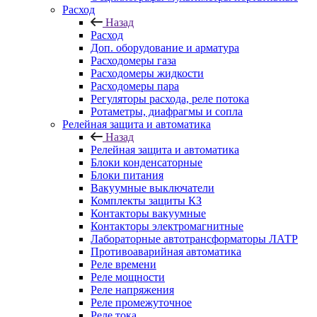
Расход
Назад
Расход
Доп. оборудование и арматура
Расходомеры газа
Расходомеры жидкости
Расходомеры пара
Регуляторы расхода, реле потока
Ротаметры, диафрагмы и сопла
Релейная защита и автоматика
Назад
Релейная защита и автоматика
Блоки конденсаторные
Блоки питания
Вакуумные выключатели
Комплекты защиты КЗ
Контакторы вакуумные
Контакторы электромагнитные
Лабораторные автотрансформаторы ЛАТР
Противоаварийная автоматика
Реле времени
Реле мощности
Реле напряжения
Реле промежуточное
Реле тока