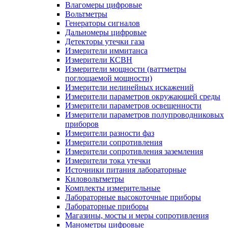
Влагомеры цифровые
Вольтметры
Генераторы сигналов
Дальномеры цифровые
Детекторы утечки газа
Измерители иммитанса
Измерители КСВН
Измерители мощности (ваттметры
поглощаемой мощности)
Измерители нелинейных искажений
Измерители параметров окружающей среды
Измерители параметров освещенности
Измерители параметров полупроводниковых
приборов
Измерители разности фаз
Измерители сопротивления
Измерители сопротивления заземления
Измерители тока утечки
Источники питания лабораторные
Киловольтметры
Комплекты измерительные
Лабораторные высокоточные приборы
Лабораторные приборы
Магазины, мосты и меры сопротивления
Манометры цифровые