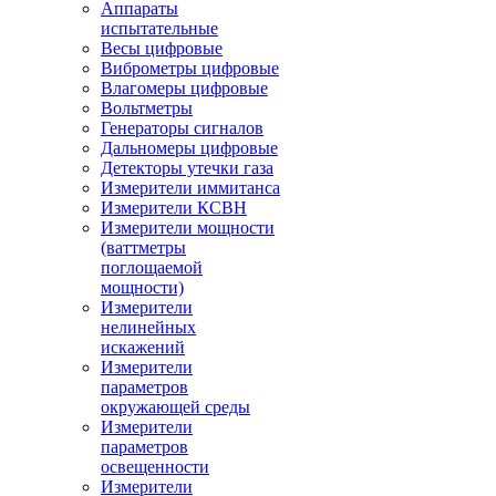
Аппараты
испытательные
Весы цифровые
Виброметры цифровые
Влагомеры цифровые
Вольтметры
Генераторы сигналов
Дальномеры цифровые
Детекторы утечки газа
Измерители иммитанса
Измерители КСВН
Измерители мощности
(ваттметры
поглощаемой
мощности)
Измерители
нелинейных
искажений
Измерители
параметров
окружающей среды
Измерители
параметров
освещенности
Измерители