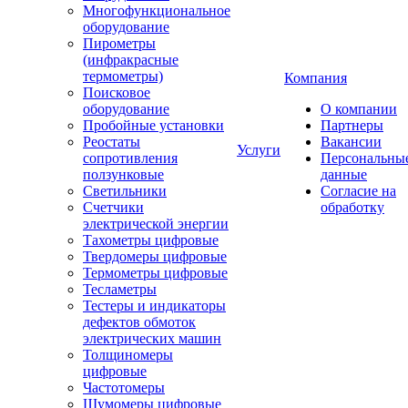
Многофункциональное
оборудование
Пирометры
(инфракрасные
термометры)
Компания
Поисковое
оборудование
О компании
Пробойные установки
Партнеры
Реостаты
Вакансии
Услуги
сопротивления
Персональны
ползунковые
данные
Светильники
Согласие на
Счетчики
обработку
электрической энергии
Тахометры цифровые
Твердомеры цифровые
Термометры цифровые
Тесламетры
Тестеры и индикаторы
дефектов обмоток
электрических машин
Толщиномеры
цифровые
Частотомеры
Шумомеры цифровые