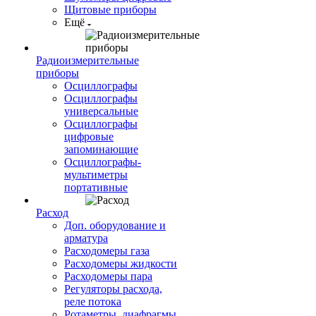
Щитовые приборы
Ещё
Радиоизмерительные
приборы
Осциллографы
Осциллографы
универсальные
Осциллографы
цифровые
запоминающие
Осциллографы-
мультиметры
портативные
Расход
Доп. оборудование и
арматура
Расходомеры газа
Расходомеры жидкости
Расходомеры пара
Регуляторы расхода,
реле потока
Ротаметры, диафрагмы