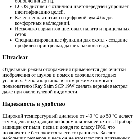
обновления 25 Гц.
LCOS-дисплей с отличной цветопередачей упрощает
идентификацию целей.
Качественная оптика и цифровой зум 4.6x для
комфортных наблюдений.
Несколько вариантов цветовых палитр и прицельных
сеток.
Специализированные функции для охоты - создание
профилей пристрелки, датчик наклона и др.
Ultraclear
Отдельный режим отображения применяется для очистки
изображения от шумов и помех в сложных погодных
условиях. Четкая картинка в этом режиме помогает
пользователю iRay Saim SCP 19W сделать верный выстрел
даже при околонулевой видимости.
Надежность и удобство
Широкий температурный диапазон от -40 °C до 50 °C делает
эту модель подходящим выбором для зимней охоты. Прибор
защищен от пыли, песка и дождя по классу IP66, что
позволяет не беспокоится за его сохранность. За счет
небольших размеров и веса он не утомляет при длительных