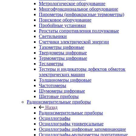
Метрологическое оборудование
Многофункциональное оборудование
Пирометры (инфракрасные термометры)
Поисковое оборудование
Пробойные установки
Реостаты сопротивления ползунковые
Светильники
Счетчики электрической энергии
Тахометры цифровые
Твердомеры цифровые
Термометры цифровые
Тесламетры
Тестеры и индикаторы дефектов обмоток
электрических машин
Толщиномеры цифровые
Частотомеры
Шумомеры цифровые
Щитовые приборы
Радиоизмерительные приборы
Назад
Радиоизмерительные приборы
Осциллографы
Осциллографы универсальные
Осциллографы цифровые запоминающие
Осциллографы-мультиметры портативные