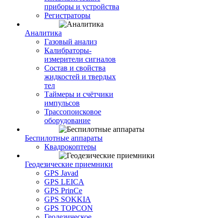
приборы и устройства
Регистраторы
Аналитика
Газовый анализ
Калибраторы-
измерители сигналов
Состав и свойства
жидкостей и твердых
тел
Таймеры и счётчики
импульсов
Трассопоисковое
оборудование
Беспилотные аппараты
Квадрокоптеры
Геодезические приемники
GPS Javad
GPS LEICA
GPS PrinCe
GPS SOKKIA
GPS TOPCON
Геодезическое