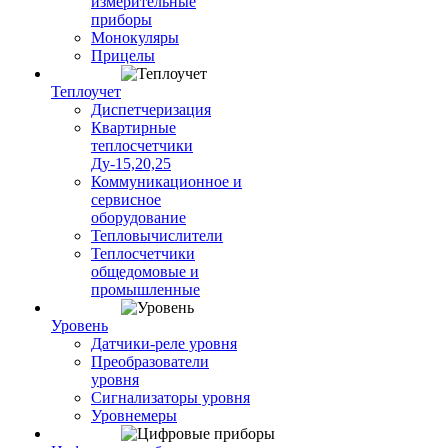
измерительные
приборы
Монокуляры
Прицелы
Теплоучет
Диспетчеризация
Квартирные
теплосчетчики
Ду-15,20,25
Коммуникационное и
сервисное
оборудование
Тепловычислители
Теплосчетчики
общедомовые и
промышленные
Уровень
Датчики-реле уровня
Преобразователи
уровня
Сигнализаторы уровня
Уровнемеры