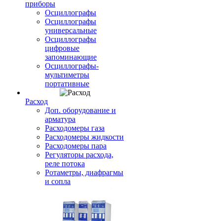
приборы
Осциллографы
Осциллографы
универсальные
Осциллографы
цифровые
запоминающие
Осциллографы-
мультиметры
портативные
Расход
Доп. оборудование и
арматура
Расходомеры газа
Расходомеры жидкости
Расходомеры пара
Регуляторы расхода,
реле потока
Ротаметры, диафрагмы
и сопла