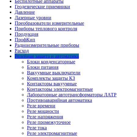
Беспилотные аппараты
Геодезические приемники
Давление
Лазерные уровни
Преобразователи измерительные
Приборы теплового контроля
Продукция
ПрофКип
Радиоизмерительные приборы
Расход
Релейная защита и автоматика
Блоки конденсаторные
Блоки питания
Вакуумные выключатели
Комплекты защиты КЗ
Контакторы вакуумные
Контакторы электромагнитные
Лабораторные автотрансформаторы ЛАТР
Противоаварийная автоматика
Реле времени
Реле мощности
Реле напряжения
Реле промежуточное
Реле тока
Реле электромагнитные