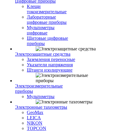
Цифровые приборы
Клещи
токоизмерительные
Лабораторные
цифровые приборы
Мультиметры
цифровые
Щитовые цифровые
приборы
Электрозащитные средства
Заземления переносные
Указатели напряжения
Штанги изолирующие
Электроизмерительные
приборы
Мультиметры
Электронные тахеометры
GeoMax
LEICA
NIKON
TOPCON