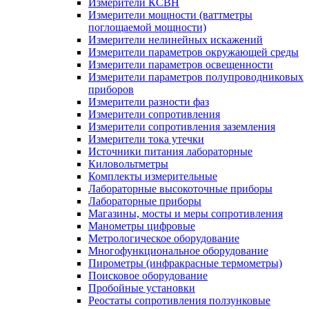
Измерители КСВН
Измерители мощности (ваттметры
поглощаемой мощности)
Измерители нелинейных искажений
Измерители параметров окружающей среды
Измерители параметров освещенности
Измерители параметров полупроводниковых
приборов
Измерители разности фаз
Измерители сопротивления
Измерители сопротивления заземления
Измерители тока утечки
Источники питания лабораторные
Киловольтметры
Комплекты измерительные
Лабораторные высокоточные приборы
Лабораторные приборы
Магазины, мосты и меры сопротивления
Манометры цифровые
Метрологическое оборудование
Многофункциональное оборудование
Пирометры (инфракрасные термометры)
Поисковое оборудование
Пробойные установки
Реостаты сопротивления ползунковые