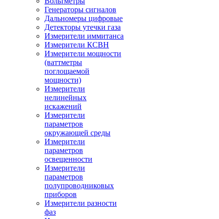
Вольтметры
Генераторы сигналов
Дальномеры цифровые
Детекторы утечки газа
Измерители иммитанса
Измерители КСВН
Измерители мощности
(ваттметры
поглощаемой
мощности)
Измерители
нелинейных
искажений
Измерители
параметров
окружающей среды
Измерители
параметров
освещенности
Измерители
параметров
полупроводниковых
приборов
Измерители разности
фаз