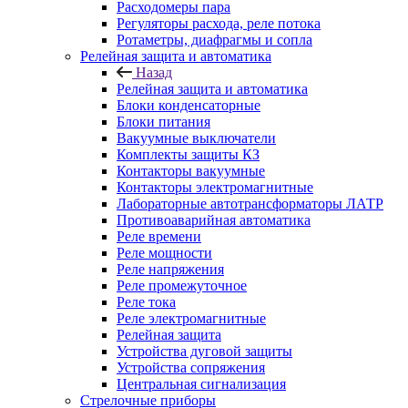
Расходомеры пара
Регуляторы расхода, реле потока
Ротаметры, диафрагмы и сопла
Релейная защита и автоматика
Назад
Релейная защита и автоматика
Блоки конденсаторные
Блоки питания
Вакуумные выключатели
Комплекты защиты КЗ
Контакторы вакуумные
Контакторы электромагнитные
Лабораторные автотрансформаторы ЛАТР
Противоаварийная автоматика
Реле времени
Реле мощности
Реле напряжения
Реле промежуточное
Реле тока
Реле электромагнитные
Релейная защита
Устройства дуговой защиты
Устройства сопряжения
Центральная сигнализация
Стрелочные приборы