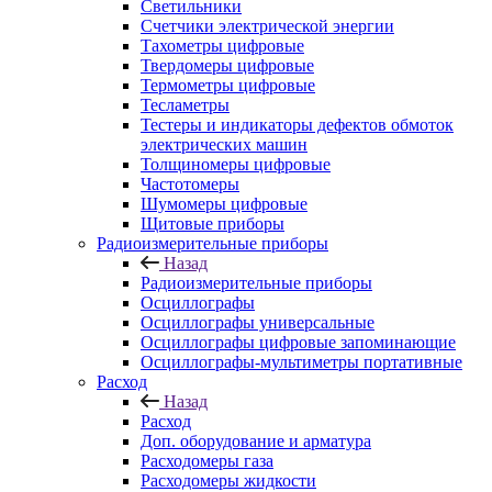
Светильники
Счетчики электрической энергии
Тахометры цифровые
Твердомеры цифровые
Термометры цифровые
Тесламетры
Тестеры и индикаторы дефектов обмоток
электрических машин
Толщиномеры цифровые
Частотомеры
Шумомеры цифровые
Щитовые приборы
Радиоизмерительные приборы
Назад
Радиоизмерительные приборы
Осциллографы
Осциллографы универсальные
Осциллографы цифровые запоминающие
Осциллографы-мультиметры портативные
Расход
Назад
Расход
Доп. оборудование и арматура
Расходомеры газа
Расходомеры жидкости