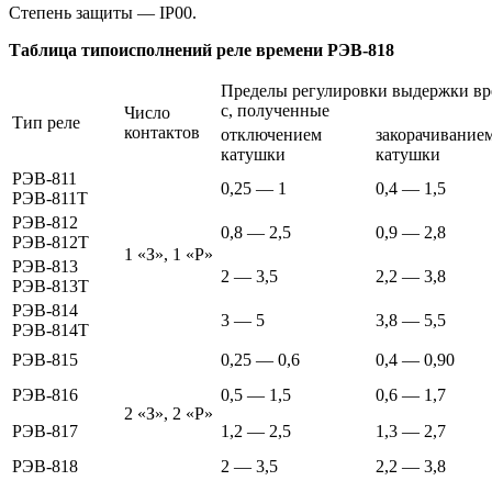
Степень защиты — IР00.
Таблица типоисполнений реле времени РЭВ-818
Пределы регулировки выдержки вр
с, полученные
Число
Тип реле
контактов
отключением
закорачивание
катушки
катушки
РЭВ-811
0,25 — 1
0,4 — 1,5
РЭВ-811Т
РЭВ-812
0,8 — 2,5
0,9 — 2,8
РЭВ-812Т
1 «З», 1 «Р»
РЭВ-813
2 — 3,5
2,2 — 3,8
РЭВ-813Т
РЭВ-814
3 — 5
3,8 — 5,5
РЭВ-814Т
РЭВ-815
0,25 — 0,6
0,4 — 0,90
РЭВ-816
0,5 — 1,5
0,6 — 1,7
2 «З», 2 «Р»
РЭВ-817
1,2 — 2,5
1,3 — 2,7
РЭВ-818
2 — 3,5
2,2 — 3,8