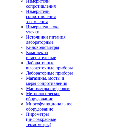
Измерители
сопротивления
Измерители
сопротивления
заземления
Измерители тока
утечки
Источники питания
лабораторные
Киловольтметры
Комплекты
измерительные
Лабораторные
высокоточные приборы
Лабораторные приборы
Магазины, мосты и
меры сопротивления
Манометры цифровые
Метрологическое
оборудование
Многофункциональное
оборудование
Пирометры
(инфракрасные
термометры)