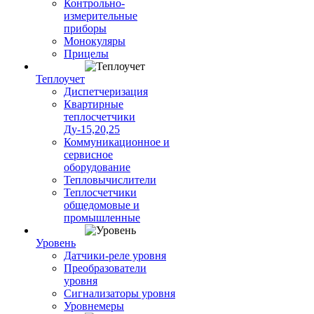
Контрольно-
измерительные
приборы
Монокуляры
Прицелы
Теплоучет
Диспетчеризация
Квартирные
теплосчетчики
Ду-15,20,25
Коммуникационное и
сервисное
оборудование
Тепловычислители
Теплосчетчики
общедомовые и
промышленные
Уровень
Датчики-реле уровня
Преобразователи
уровня
Сигнализаторы уровня
Уровнемеры