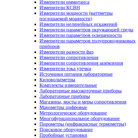
Измерители иммитанса
Измерители КСВН
Измерители мощности (ваттметры
поглощаемой мощности)
Измерители нелинейных искажений
Измерители параметров окружающей среды
Измерители параметров освещенности
Измерители параметров полупроводниковых
приборов
Измерители разности фаз
Измерители сопротивления
Измерители сопротивления заземления
Измерители тока утечки
Источники питания лабораторные
Киловольтметры
Комплекты измерительные
Лабораторные высокоточные приборы
Лабораторные приборы
Магазины, мосты и меры сопротивления
Манометры цифровые
Метрологическое оборудование
Многофункциональное оборудование
Пирометры (инфракрасные термометры)
Поисковое оборудование
Пробойные установки