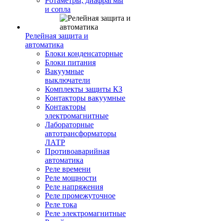
Ротаметры, диафрагмы
и сопла
Релейная защита и
автоматика
Блоки конденсаторные
Блоки питания
Вакуумные
выключатели
Комплекты защиты КЗ
Контакторы вакуумные
Контакторы
электромагнитные
Лабораторные
автотрансформаторы
ЛАТР
Противоаварийная
автоматика
Реле времени
Реле мощности
Реле напряжения
Реле промежуточное
Реле тока
Реле электромагнитные