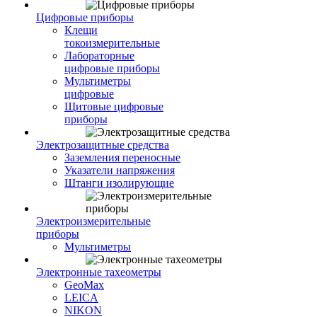
Цифровые приборы
Клещи
токоизмерительные
Лабораторные
цифровые приборы
Мультиметры
цифровые
Щитовые цифровые
приборы
Электрозащитные средства
Заземления переносные
Указатели напряжения
Штанги изолирующие
Электроизмерительные
приборы
Мультиметры
Электронные тахеометры
GeoMax
LEICA
NIKON