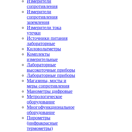
Измерители
сопротивления
Измерители
сопротивления
заземления
Измерители тока
утечки
Источники питания
лабораторные
Киловольтметры
Комплекты
измерительные
Лабораторные
высокоточные приборы
Лабораторные приборы
Магазины, мосты и
меры сопротивления
Манометры цифровые
Метрологическое
оборудование
Многофункциональное
оборудование
Пирометры
(инфракрасные
термометры)