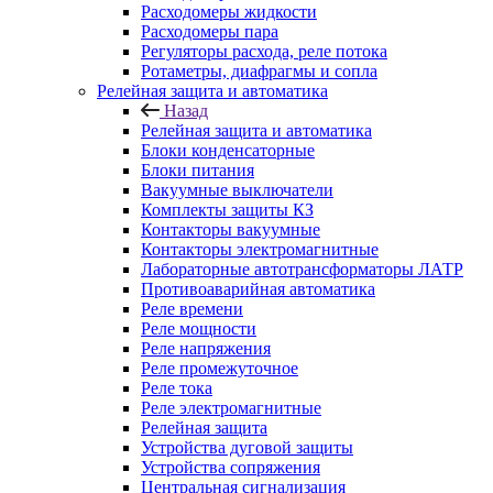
Расходомеры жидкости
Расходомеры пара
Регуляторы расхода, реле потока
Ротаметры, диафрагмы и сопла
Релейная защита и автоматика
Назад
Релейная защита и автоматика
Блоки конденсаторные
Блоки питания
Вакуумные выключатели
Комплекты защиты КЗ
Контакторы вакуумные
Контакторы электромагнитные
Лабораторные автотрансформаторы ЛАТР
Противоаварийная автоматика
Реле времени
Реле мощности
Реле напряжения
Реле промежуточное
Реле тока
Реле электромагнитные
Релейная защита
Устройства дуговой защиты
Устройства сопряжения
Центральная сигнализация