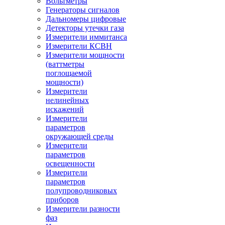
Вольтметры
Генераторы сигналов
Дальномеры цифровые
Детекторы утечки газа
Измерители иммитанса
Измерители КСВН
Измерители мощности
(ваттметры
поглощаемой
мощности)
Измерители
нелинейных
искажений
Измерители
параметров
окружающей среды
Измерители
параметров
освещенности
Измерители
параметров
полупроводниковых
приборов
Измерители разности
фаз