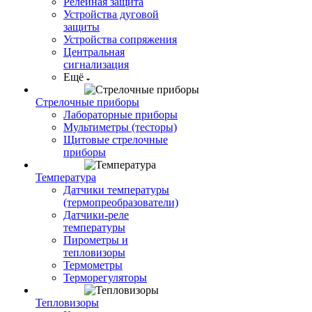
Релейная защита
Устройства дуговой
защиты
Устройства сопряжения
Центральная
сигнализация
Ещё
Стрелочные приборы
Лабораторные приборы
Мультиметры (тесторы)
Щитовые стрелочные
приборы
Температура
Датчики температуры
(термопреобразователи)
Датчики-реле
температуры
Пирометры и
тепловизоры
Термометры
Терморегуляторы
Тепловизоры