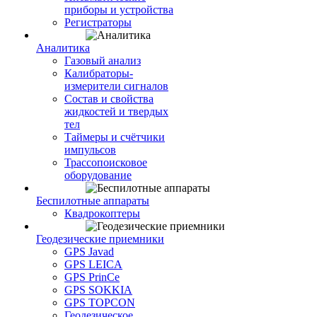
приборы и устройства
Регистраторы
Аналитика
Газовый анализ
Калибраторы-
измерители сигналов
Состав и свойства
жидкостей и твердых
тел
Таймеры и счётчики
импульсов
Трассопоисковое
оборудование
Беспилотные аппараты
Квадрокоптеры
Геодезические приемники
GPS Javad
GPS LEICA
GPS PrinCe
GPS SOKKIA
GPS TOPCON
Геодезическое