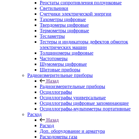
Реостаты сопротивления ползунковые
Светильники
Счетчики электрической энергии
Тахометры цифровые
Твердомеры цифровые
Термометры цифровые
Тесламетры
Тестеры и индикаторы дефектов обмоток
электрических машин
Толщиномеры цифровые
Частотомеры
Шумомеры цифровые
Щитовые приборы
Радиоизмерительные приборы
Назад
Радиоизмерительные приборы
Осциллографы
Осциллографы универсальные
Осциллографы цифровые запоминающие
Осциллографы-мультиметры портативные
Расход
Назад
Расход
Доп. оборудование и арматура
Расходомеры газа