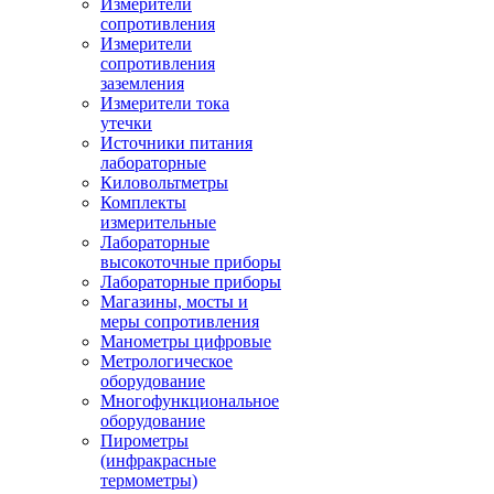
Измерители
сопротивления
Измерители
сопротивления
заземления
Измерители тока
утечки
Источники питания
лабораторные
Киловольтметры
Комплекты
измерительные
Лабораторные
высокоточные приборы
Лабораторные приборы
Магазины, мосты и
меры сопротивления
Манометры цифровые
Метрологическое
оборудование
Многофункциональное
оборудование
Пирометры
(инфракрасные
термометры)