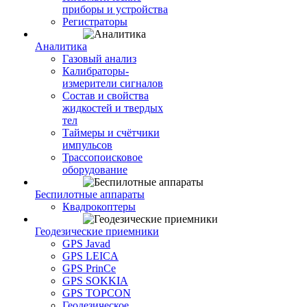
приборы и устройства
Регистраторы
Аналитика
Газовый анализ
Калибраторы-
измерители сигналов
Состав и свойства
жидкостей и твердых
тел
Таймеры и счётчики
импульсов
Трассопоисковое
оборудование
Беспилотные аппараты
Квадрокоптеры
Геодезические приемники
GPS Javad
GPS LEICA
GPS PrinCe
GPS SOKKIA
GPS TOPCON
Геодезическое