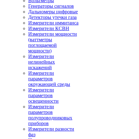
Вольтметры
Генераторы сигналов
Дальномеры цифровые
Детекторы утечки газа
Измерители иммитанса
Измерители КСВН
Измерители мощности
(ваттметры
поглощаемой
мощности)
Измерители
нелинейных
искажений
Измерители
параметров
окружающей среды
Измерители
параметров
освещенности
Измерители
параметров
полупроводниковых
приборов
Измерители разности
фаз