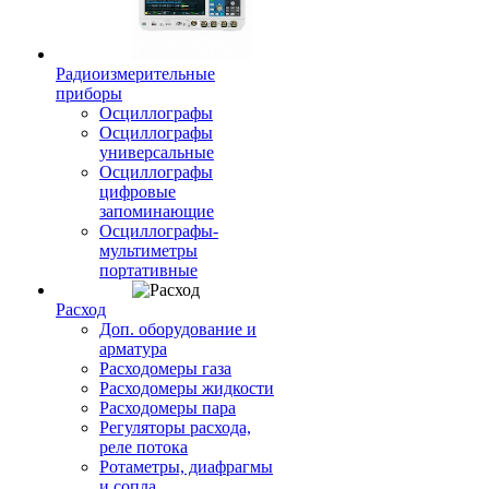
Радиоизмерительные
приборы
Осциллографы
Осциллографы
универсальные
Осциллографы
цифровые
запоминающие
Осциллографы-
мультиметры
портативные
Расход
Доп. оборудование и
арматура
Расходомеры газа
Расходомеры жидкости
Расходомеры пара
Регуляторы расхода,
реле потока
Ротаметры, диафрагмы
и сопла