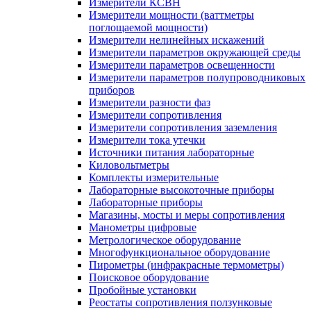
Измерители КСВН
Измерители мощности (ваттметры
поглощаемой мощности)
Измерители нелинейных искажений
Измерители параметров окружающей среды
Измерители параметров освещенности
Измерители параметров полупроводниковых
приборов
Измерители разности фаз
Измерители сопротивления
Измерители сопротивления заземления
Измерители тока утечки
Источники питания лабораторные
Киловольтметры
Комплекты измерительные
Лабораторные высокоточные приборы
Лабораторные приборы
Магазины, мосты и меры сопротивления
Манометры цифровые
Метрологическое оборудование
Многофункциональное оборудование
Пирометры (инфракрасные термометры)
Поисковое оборудование
Пробойные установки
Реостаты сопротивления ползунковые