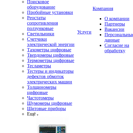
Поисковое
оборудование
Компания
Пробойные установки
Реостаты
О компании
сопротивления
Партнеры
ползунковые
Вакансии
Услуги
Светильники
Персональны
Счетчики
данные
электрической энергии
Согласие на
Тахометры цифровые
обработку
Твердомеры цифровые
Термометры цифровые
Тесламетры
Тестеры и индикаторы
дефектов обмоток
электрических машин
Толщиномеры
цифровые
Частотомеры
Шумомеры цифровые
Щитовые приборы
Ещё