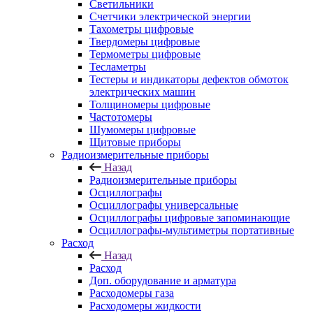
Светильники
Счетчики электрической энергии
Тахометры цифровые
Твердомеры цифровые
Термометры цифровые
Тесламетры
Тестеры и индикаторы дефектов обмоток
электрических машин
Толщиномеры цифровые
Частотомеры
Шумомеры цифровые
Щитовые приборы
Радиоизмерительные приборы
Назад
Радиоизмерительные приборы
Осциллографы
Осциллографы универсальные
Осциллографы цифровые запоминающие
Осциллографы-мультиметры портативные
Расход
Назад
Расход
Доп. оборудование и арматура
Расходомеры газа
Расходомеры жидкости