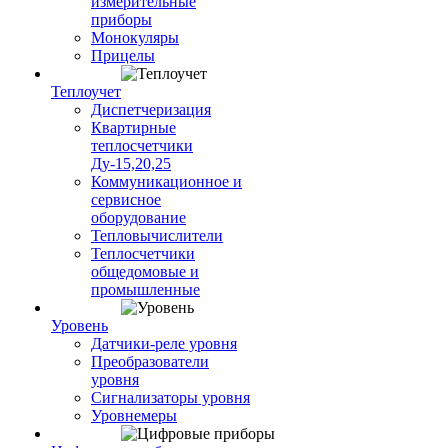
измерительные
приборы
Монокуляры
Прицелы
Теплоучет
Диспетчеризация
Квартирные
теплосчетчики
Ду-15,20,25
Коммуникационное и
сервисное
оборудование
Тепловычислители
Теплосчетчики
общедомовые и
промышленные
Уровень
Датчики-реле уровня
Преобразователи
уровня
Сигнализаторы уровня
Уровнемеры