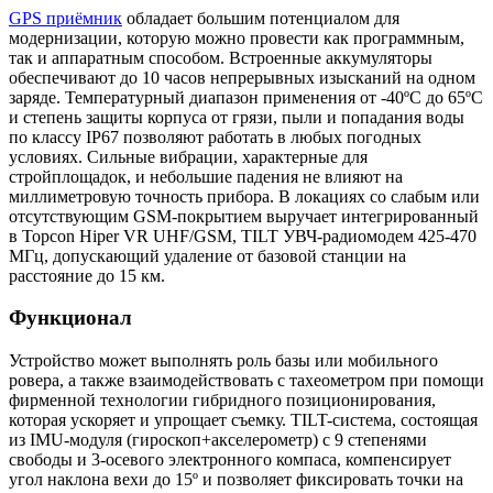
GPS приёмник
обладает большим потенциалом для
модернизации, которую можно провести как программным,
так и аппаратным способом. Встроенные аккумуляторы
обеспечивают до 10 часов непрерывных изысканий на одном
заряде. Температурный диапазон применения от -40ºC до 65ºC
и степень защиты корпуса от грязи, пыли и попадания воды
по классу IP67 позволяют работать в любых погодных
условиях. Сильные вибрации, характерные для
стройплощадок, и небольшие падения не влияют на
миллиметровую точность прибора. В локациях со слабым или
отсутствующим GSM-покрытием выручает интегрированный
в Topcon Hiper VR UHF/GSM, TILT УВЧ-радиомодем 425-470
МГц, допускающий удаление от базовой станции на
расстояние до 15 км.
Функционал
Устройство может выполнять роль базы или мобильного
ровера, а также взаимодействовать с тахеометром при помощи
фирменной технологии гибридного позиционирования,
которая ускоряет и упрощает съемку. TILT-система, состоящая
из IMU-модуля (гироскоп+акселерометр) с 9 степенями
свободы и 3-осевого электронного компаса, компенсирует
угол наклона вехи до 15º и позволяет фиксировать точки на