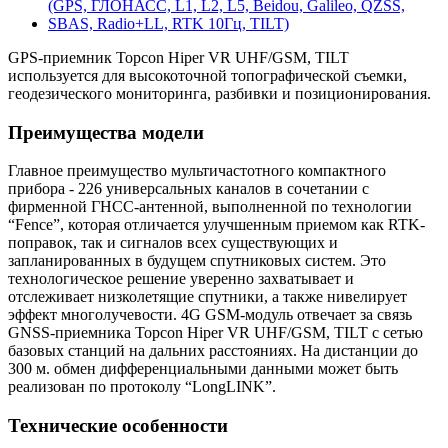
GPS-приемник Topcon Hiper VR UHF/GSM, TILT
используется для высокоточной топографической съемки,
геодезического мониторинга, разбивки и позиционирования.
Преимущества модели
Главное преимущество мультичастотного компактного
прибора - 226 универсальных каналов в сочетании с
фирменной ГНСС-антенной, выполненной по технологии
“Fence”, которая отличается улучшенным приемом как RTK-
поправок, так и сигналов всех существующих и
запланированных в будущем спутниковых систем. Это
технологическое решение уверенно захватывает и
отслеживает низколетящие спутники, а также нивелирует
эффект многолучевости. 4G GSM-модуль отвечает за связь
GNSS-приемника Topcon Hiper VR UHF/GSM, TILT с сетью
базовых станций на дальних расстояниях. На дистанции до
300 м. обмен дифференциальными данными может быть
реализован по протоколу “LongLINK”.
Технические особенности