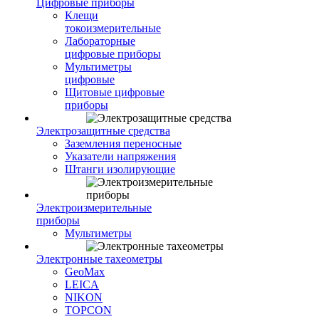
Цифровые приборы
Клещи
токоизмерительные
Лабораторные
цифровые приборы
Мультиметры
цифровые
Щитовые цифровые
приборы
Электрозащитные средства
Заземления переносные
Указатели напряжения
Штанги изолирующие
Электроизмерительные
приборы
Мультиметры
Электронные тахеометры
GeoMax
LEICA
NIKON
TOPCON