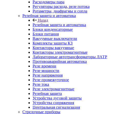
Расходомеры пара
Регуляторы расхода, реле потока
Ротаметры, диафрагмы и сопла
Релейная защита и автоматика
Назад
Релейная защита и автоматика
Блоки конденсаторные
Блоки питания
Вакуумные выключатели
Комплекты защиты КЗ
Контакторы вакуумные
Контакторы электромагнитные
Лабораторные автотрансформаторы ЛАТР
Противоаварийная автоматика
Реле времени
Реле мощности
Реле напряжения
Реле промежуточное
Реле тока
Реле электромагнитные
Релейная защита
Устройства дуговой защиты
Устройства сопряжения
Центральная сигнализация
Стрелочные приборы