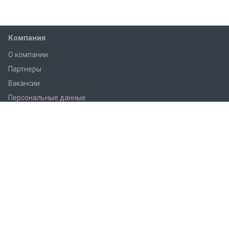
Компания
О компании
Партнеры
Вакансии
Персональные данные
Согласие на обработку
Каталог
novatek
VA - приборы
Автоматика и вторичные приборы
Аналитика
Беспилотные аппараты
Геодезические приемники