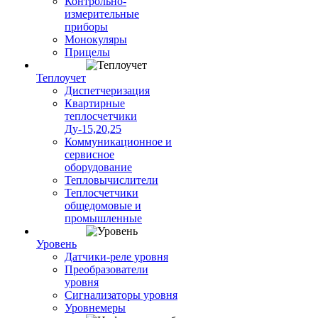
Контрольно-
измерительные
приборы
Монокуляры
Прицелы
Теплоучет
Диспетчеризация
Квартирные
теплосчетчики
Ду-15,20,25
Коммуникационное и
сервисное
оборудование
Тепловычислители
Теплосчетчики
общедомовые и
промышленные
Уровень
Датчики-реле уровня
Преобразователи
уровня
Сигнализаторы уровня
Уровнемеры