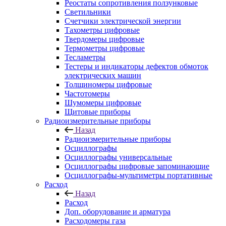
Реостаты сопротивления ползунковые
Светильники
Счетчики электрической энергии
Тахометры цифровые
Твердомеры цифровые
Термометры цифровые
Тесламетры
Тестеры и индикаторы дефектов обмоток
электрических машин
Толщиномеры цифровые
Частотомеры
Шумомеры цифровые
Щитовые приборы
Радиоизмерительные приборы
Назад
Радиоизмерительные приборы
Осциллографы
Осциллографы универсальные
Осциллографы цифровые запоминающие
Осциллографы-мультиметры портативные
Расход
Назад
Расход
Доп. оборудование и арматура
Расходомеры газа