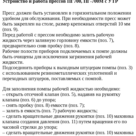
Устройство и работа прессов ПГ700, ПГ-700М с УТР
Пресс должен быть установлен в горизонтальном положении
удобном для обслуживания. При необходимости пресс может
быть закреплен на столе, размер крепежных отверстий 10 мм
(поз. 9).
Перед работой с прессом необходимо залить рабочую
жидкость через заливную горловину емкости (поз. 7),
предварительно сняв пробку (поз. 8).
Рабочие полости приборов подключаемых к помпе должны
быть очищены для исключения загрязнения рабочей
жидкости.
Подсоединить приборы к выходным штуцерам помпы (поз. 3)
с использованием резинометаллических уплотнений и
переходных штуцеров, поставляемых с помпой.
Для заполнения помпы рабочей жидкостью необходимо:
– открыть отсечной клапан (поз. 5), надавив на рукоятку
клапана (поз. 6) до упора;
– снять пробку (поз. 8) емкости (поз. 7);
– залить в емкость (поз. 7) рабочую жидкость;
– сделать вращательные движения рукоятки (поз. 10) маховика
клапана создания давления (поз. 11) путем вращения его по
часовой стрелки до упора;
– сделать вращательные движения рукоятки (поз. 10) маховика