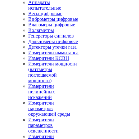
Аппараты
испытательные
Весы цифровые
Виброметры цифровые
Влагомеры цифровые
Вольтметры
Генераторы сигналов
Дальномеры цифровые
Детекторы утечки газа
Измерители иммитанса
Измерители КСВН
Измерители мощности
(ваттметры
поглощаемой
мощности)
Измерители
нелинейных
искажений
Измерители
параметров
окружающей среды
Измерители
параметров
освещенности
Измерители