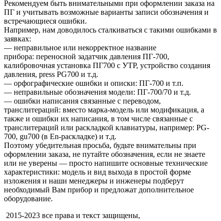
Рекомендуем быть внимательными при оформлении заказа на
ПГ и учитывать возможные варианты записи обозначения и
встречающиеся ошибки.
Например, нам доводилось сталкиваться с такими ошибками в
заявках:
— неправильное или некорректное название
прибора: переносной задатчик давления ПГ-700,
калибровочная установка ПГ700 с УТР, устройство создания
давления, press PG700 и т.д.
— орфографические ошибки и описки: ПГ-700 и т.п.
— неправильные обозначения модели: ПГ-700/70 и т.д.
— ошибки написания связанные с переводом,
транслитераций: вместо марка-модель или модификация, а
также и ошибки их написания, в том числе связанные с
транслитераций или раскладкой клавиатуры, например: PG-
700, gu700 (в En-раскладке) и т.д.
Поэтому убедительная просьба, будьте внимательны при
оформлении заказа, не путайте обозначения, если не знаете
или не уверены — просто напишите основные технические
характеристики: модель и вид выхода в простой форме
изложения и наши менеджеры и инженеры подберут
необходимый Вам прибор и предложат дополнительное
оборудование.
2015-2023 все права и текст защищены,