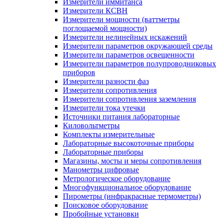
Измерители иммитанса
Измерители КСВН
Измерители мощности (ваттметры
поглощаемой мощности)
Измерители нелинейных искажений
Измерители параметров окружающей среды
Измерители параметров освещенности
Измерители параметров полупроводниковых
приборов
Измерители разности фаз
Измерители сопротивления
Измерители сопротивления заземления
Измерители тока утечки
Источники питания лабораторные
Киловольтметры
Комплекты измерительные
Лабораторные высокоточные приборы
Лабораторные приборы
Магазины, мосты и меры сопротивления
Манометры цифровые
Метрологическое оборудование
Многофункциональное оборудование
Пирометры (инфракрасные термометры)
Поисковое оборудование
Пробойные установки