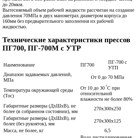
до 20мкм.
Вытесняемый объем рабочей жидкости рассчитан на создание
давления 70МПа в двух манометрах диаметром корпуса до
160мм без предварительного заполнения их рабочей
жидкостью.
Технические характеристики прессов
ПГ700, ПГ-700М с УТР
ПГ-700 с
Наименование
ПГ700
УТП
Диапазон задаваемых давлений,
От 0 до 70 МПа
МПа
°
От 10 до 30
С при
Температура окружающей среды
относительной
(Тос)
влажности не более 80%
Габаритные размеры (ДхШхВ), не
270х300х250
более (в собранном состоянии), мм
Габаритные размеры (ДхШхВ), не
270х300х125
более (без рукояток), мм
Масса, не более, кг
6,5
Вода дистиллированная