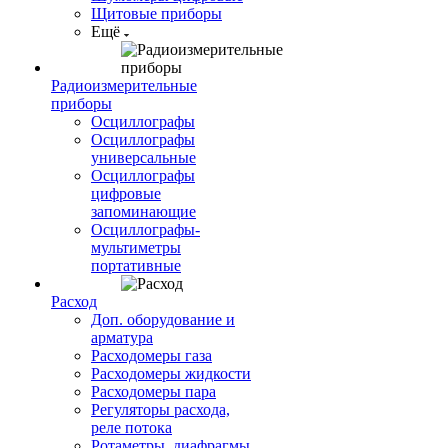
Щитовые приборы
Ещё
Радиоизмерительные
приборы
Осциллографы
Осциллографы
универсальные
Осциллографы
цифровые
запоминающие
Осциллографы-
мультиметры
портативные
Расход
Доп. оборудование и
арматура
Расходомеры газа
Расходомеры жидкости
Расходомеры пара
Регуляторы расхода,
реле потока
Ротаметры, диафрагмы