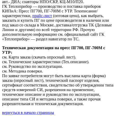
авт.- ДИА; соавторы НПО/СКР, КЦ-М10/П20.
ГК Теплоприбор — производство и поставка приборов
КИПиА: Пресс ПГ700, ПГ-700М с УТР. Техописание/
характеристики,
прайс-лист
(оптовая цена), как выбрать,
заказать и купить ПГ по цене производителя в наличии или
под заказ со склада в Москве, доставка/отгрузка ТК (Деловые
Линии и другими) по всей территории РФ. Прочую
дополнительную информацию см. официальный сайт ГК
«Теплоприбор» — раздел навигатор по ТС.
Техническая документация на пресс ПГ700, ПГ-700М с
УТР:
см. Карта заказа (скачать опросный лист).
см. Технические характеристики (Тех.описание).
см. Руководство по эксплуатации.
см. Методика поверки.
По заявке потребителя могут быть высланы карта (форма)
заказа (опросный лист), технический паспорт изделия,
сертификат соответствия, свидетельство об утверждении типа
средств измерений СИ, разрешения на применение,
техническое описание и руководство по эксплуатации,
описание типа СИ и методика поверки, а также прочая
разрешительная и техническая документация.
вернуться в начало страницы