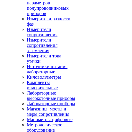
параметров
полупроводниковых
приборов
Измерители разности
фаз
Измерители
сопротивления
Измерители
сопротивления
заземления
Измерители тока
утечки
Источники питания
лабораторные
Киловольтметры
Комплекты
измерительные
Лабораторные
высокоточные приборы
Лабораторные приборы
Магазины, мосты и
меры сопротивления
Манометры цифровые
Метрологическое
оборудование