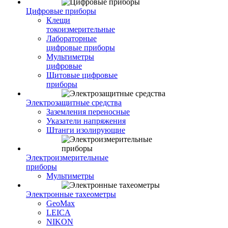
Цифровые приборы
Клещи
токоизмерительные
Лабораторные
цифровые приборы
Мультиметры
цифровые
Щитовые цифровые
приборы
Электрозащитные средства
Заземления переносные
Указатели напряжения
Штанги изолирующие
Электроизмерительные
приборы
Мультиметры
Электронные тахеометры
GeoMax
LEICA
NIKON