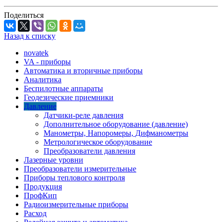
Поделиться
Назад к списку
novatek
VA - приборы
Автоматика и вторичные приборы
Аналитика
Беспилотные аппараты
Геодезические приемники
Давление
Датчики-реле давления
Дополнительное оборудование (давление)
Манометры, Напоромеры, Дифманометры
Метрологическое оборудование
Преобразователи давления
Лазерные уровни
Преобразователи измерительные
Приборы теплового контроля
Продукция
ПрофКип
Радиоизмерительные приборы
Расход