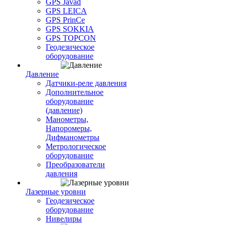
GPS Javad
GPS LEICA
GPS PrinCe
GPS SOKKIA
GPS TOPCON
Геодезическое
оборудование
Давление
Датчики-реле давления
Дополнительное
оборудование
(давление)
Манометры,
Напоромеры,
Дифманометры
Метрологическое
оборудование
Преобразователи
давления
Лазерные уровни
Геодезическое
оборудование
Нивелиры