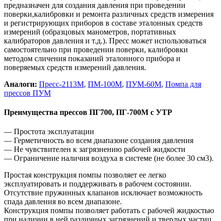
предназначен для создания давления при проведении
поверки,калибровки и ремонта различных средств измерения
и регистрирующих приборов в составе эталонных средств
измерений (образцовых манометров, портативных
калибраторов давления и т.д.). Пресс может использоваться
самостоятельно при проведении поверки, калибровки
методом сличения показаний эталонного прибора и
поверяемых средств измерений давления.
Аналоги:
Пресс-2113М
,
ПМ-100М
,
ПУМ-60М
,
Помпа для
прессов ПУМ
Преимущества прессов ПГ700, ПГ-700М с УТР
— Простота эксплуатации
— Герметичность во всем диапазоне создания давления
— Не чувствителен к загрязнению рабочей жидкости
— Ограничение наличия воздуха в системе (не более 30 см3).
Простая конструкция помпы позволяет ее легко
эксплуатировать и поддерживать в рабочем состоянии.
Отсутствие пружинных клапанов исключает возможность
спада давления во всем диапазоне.
Конструкция помпы позволяет работать с рабочей жидкостью
при наличии в ней различных загрязнений и твердых частиц