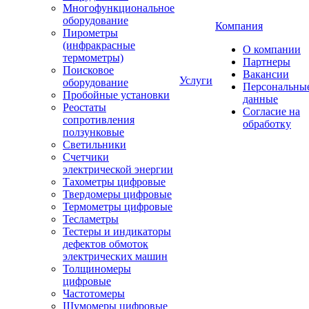
Многофункциональное
оборудование
Компания
Пирометры
(инфракрасные
О компании
термометры)
Партнеры
Поисковое
Вакансии
Услуги
оборудование
Персональны
Пробойные установки
данные
Реостаты
Согласие на
сопротивления
обработку
ползунковые
Светильники
Счетчики
электрической энергии
Тахометры цифровые
Твердомеры цифровые
Термометры цифровые
Тесламетры
Тестеры и индикаторы
дефектов обмоток
электрических машин
Толщиномеры
цифровые
Частотомеры
Шумомеры цифровые