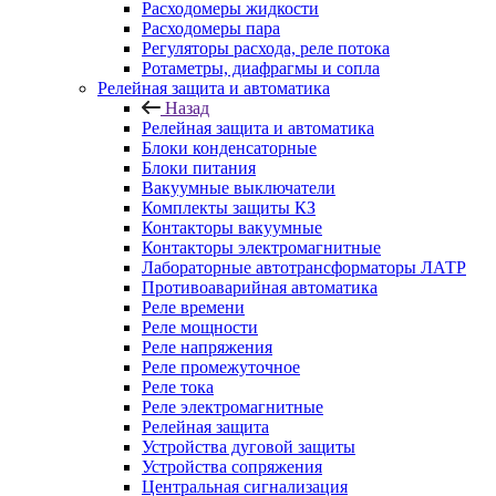
Расходомеры жидкости
Расходомеры пара
Регуляторы расхода, реле потока
Ротаметры, диафрагмы и сопла
Релейная защита и автоматика
Назад
Релейная защита и автоматика
Блоки конденсаторные
Блоки питания
Вакуумные выключатели
Комплекты защиты КЗ
Контакторы вакуумные
Контакторы электромагнитные
Лабораторные автотрансформаторы ЛАТР
Противоаварийная автоматика
Реле времени
Реле мощности
Реле напряжения
Реле промежуточное
Реле тока
Реле электромагнитные
Релейная защита
Устройства дуговой защиты
Устройства сопряжения
Центральная сигнализация