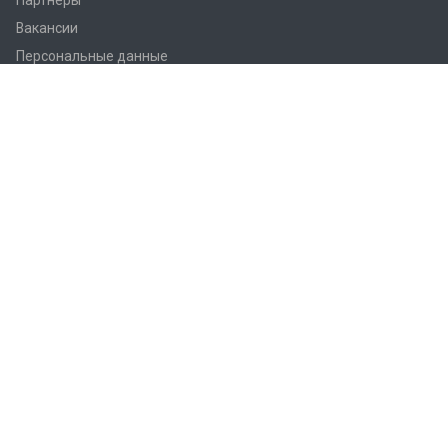
Партнеры
Вакансии
Персональные данные
Согласие на обработку
Каталог
novatek
VA - приборы
Автоматика и вторичные приборы
Аналитика
Беспилотные аппараты
Геодезические приемники
Давление
Лазерные уровни
Преобразователи измерительные
Приборы теплового контроля
Продукция