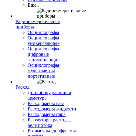
Ещё
Радиоизмерительные
приборы
Осциллографы
Осциллографы
универсальные
Осциллографы
цифровые
запоминающие
Осциллографы-
мультиметры
портативные
Расход
Доп. оборудование и
арматура
Расходомеры газа
Расходомеры жидкости
Расходомеры пара
Регуляторы расхода,
реле потока
Ротаметры, диафрагмы