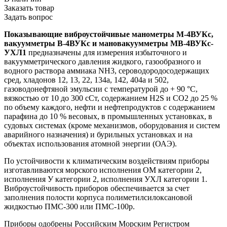
Заказать товар
Задать вопрос
Показывающие виброустойчивые манометры М-4ВУКс,
вакуумметры В-4ВУКс и мановакуумметры МВ-4ВУКс-
УХЛ1
предназначены для измерения избыточного и
вакуумметрического давления жидкого, газообразного и
водного раствора аммиака NH3, сероводородосодержащих
сред, хладонов 12, 13, 22, 134а, 142, 404а и 502,
газоводонефтяной эмульсии с температурой до + 90 °С,
вязкостью от 10 до 300 сСт, содержанием Н2S и СO2 до 25 %
по объему каждого, нефти и нефтепродуктов с содержанием
парафина до 10 % весовых, в промышленных установках, в
судовых системах (кроме механизмов, оборудования и систем
аварийного назначения) и бурильных установках и на
объектах использования атомной энергии (ОАЭ).
По устойчивости к климатическим воздействиям приборы
изготавливаются морского исполнения ОМ категории 2,
исполнения У категории 2, исполнения УХЛ категории 1.
Виброустойчивость приборов обеспечивается за счет
заполнения полости корпуса полиметилсилоксановой
жидкостью ПМС-300 или ПМС-100р.
Приборы одобрены Российским Морским Регистром