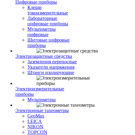
Цифровые приборы
Клещи
токоизмерительные
Лабораторные
цифровые приборы
Мультиметры
цифровые
Щитовые цифровые
приборы
Электрозащитные средства
Заземления переносные
Указатели напряжения
Штанги изолирующие
Электроизмерительные
приборы
Мультиметры
Электронные тахеометры
GeoMax
LEICA
NIKON
TOPCON