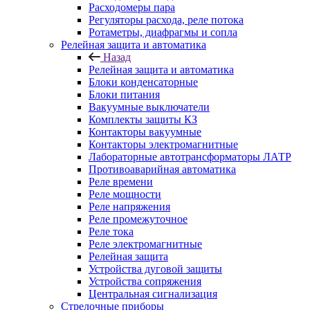
Расходомеры пара
Регуляторы расхода, реле потока
Ротаметры, диафрагмы и сопла
Релейная защита и автоматика
Назад
Релейная защита и автоматика
Блоки конденсаторные
Блоки питания
Вакуумные выключатели
Комплекты защиты КЗ
Контакторы вакуумные
Контакторы электромагнитные
Лабораторные автотрансформаторы ЛАТР
Противоаварийная автоматика
Реле времени
Реле мощности
Реле напряжения
Реле промежуточное
Реле тока
Реле электромагнитные
Релейная защита
Устройства дуговой защиты
Устройства сопряжения
Центральная сигнализация
Стрелочные приборы