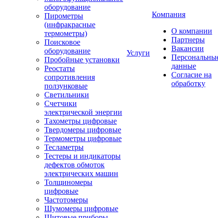
оборудование
Компания
Пирометры
(инфракрасные
О компании
термометры)
Партнеры
Поисковое
Вакансии
оборудование
Услуги
Персональны
Пробойные установки
данные
Реостаты
Согласие на
сопротивления
обработку
ползунковые
Светильники
Счетчики
электрической энергии
Тахометры цифровые
Твердомеры цифровые
Термометры цифровые
Тесламетры
Тестеры и индикаторы
дефектов обмоток
электрических машин
Толщиномеры
цифровые
Частотомеры
Шумомеры цифровые
Щитовые приборы