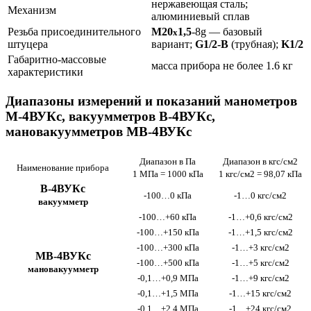
нержавеющая сталь;
Механизм
алюминиевый сплав
Резьба присоединительного
М20
1,5
-8g — базовый
х
штуцера
вариант;
G1/2-B
(трубная);
K1/2
Габаритно-массовые
масса прибора не более 1.6 кг
характеристики
Диапазоны измерений и показаний манометров
М-4ВУКс, вакуумметров В-4ВУКс,
мановакуумметров МВ-4ВУКс
Диапазон в Па
Диапазон в кгс/см2
Наименование прибора
1 МПа = 1000 кПа
1 кгс/см2 = 98,07 кПа
В-4ВУКс
-100…0 кПа
-1…0 кгс/см2
вакуумметр
-100…+60 кПа
-1…+0,6 кгс/см2
-100…+150 кПа
-1…+1,5 кгс/см2
-100…+300 кПа
-1…+3 кгс/см2
МВ-4ВУКс
-100…+500 кПа
-1…+5 кгс/см2
мановакуумметр
-0,1…+0,9 МПа
-1…+9 кгс/см2
-0,1…+1,5 МПа
-1…+15 кгс/см2
-0,1…+2,4 МПа
-1…+24 кгс/см2