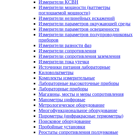
Измерители КСВН
Измерители мощности (ваттметры
поглощаемой мощности)
Измерители нелинейных искажений
Измерители параметров окружающей среды
Измерители параметров освещенности
Измерители параметров полупроводниковых
приборов
Измерители разности фаз
Измерители сопротивления
Измерители сопротивления заземления
Измерители тока утечки
Источники питания лабораторные
Киловольтметры
Комплекты измерительные
Лабораторные высокоточные приборы
Лабораторные приборы
Магазины, мосты и меры сопротивления
Манометры цифровые
Метрологическое оборудование
Многофункциональное оборудование
Пирометры (инфракрасные термометры)
Поисковое оборудование
Пробойные установки
Реостаты сопротивления ползунковые