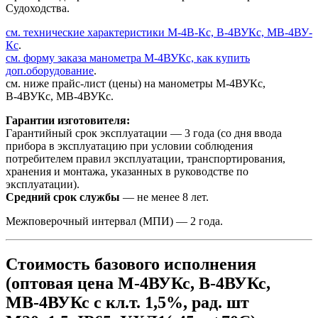
Судоходства.
см. технические характеристики М-4В-Кс, В-4ВУКс, МВ-4ВУ-
Кс
.
см. форму заказа манометра М-4ВУКс, как купить
доп.оборудование
.
см. ниже прайс-лист (цены) на манометры М-4ВУКс,
В-4ВУКс, МВ-4ВУКс.
Гарантии изготовителя:
Гарантийный срок эксплуатации — 3 года (со дня ввода
прибора в эксплуатацию при условии соблюдения
потребителем правил эксплуатации, транспортирования,
хранения и монтажа, указанных в руководстве по
эксплуатации).
Средний срок службы
— не менее 8 лет.
Межповерочный интервал (МПИ) — 2 года.
Стоимость базового исполнения
(оптовая цена М-4ВУКс, В-4ВУКс,
МВ-4ВУКс с кл.т. 1,5%, рад. шт