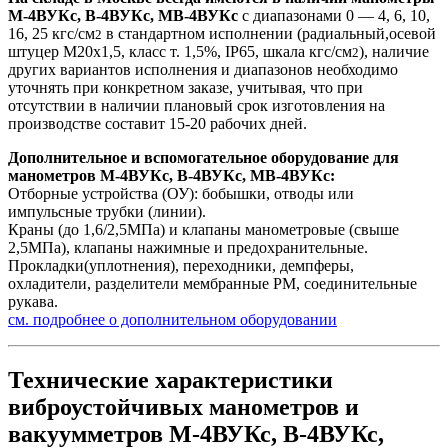
М-4ВУКс, В-4ВУКс, МВ-4ВУКс
с диапазонами 0 — 4, 6, 10,
16, 25 кгс/см
в стандартном исполнении (радиальный,осевой
2
штуцер М20х1,5, класс т. 1,5%, IP65, шкала кгс/см
), наличие
2
других вариантов исполнения и диапазонов необходимо
уточнять при конкретном заказе, учитывая, что при
отсутствии в наличии плановый срок изготовления на
производстве составит 15-20 рабочих дней.
Дополнительное и вспомогательное оборудование для
манометров М-4ВУКс, В-4ВУКс, МВ-4ВУКс:
Отборные устройства (ОУ): бобышки, отводы или
импульсные трубки (линии).
Краны (до 1,6/2,5МПа) и клапаны манометровые (свыше
2,5МПа), клапаны нажимные и предохранительные.
Прокладки(уплотнения), переходники, демпферы,
охладители, разделители мембранные РМ, соединительные
рукава.
см. подробнее о дополнительном оборудовании
Технические характеристики
виброустойчивых манометров и
вакуумметров М-4ВУКс, В-4ВУКс,