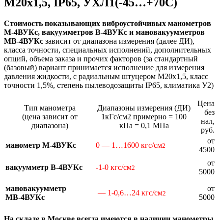
М20х1,5, IP65, УХЛ1(-45…+70С)
Стоимость показывающих виброустойчивых манометров
М-4ВУКс, вакуумметров В-4ВУКс и мановакуумметров
МВ-4ВУКс
зависит от диапазона измерения (далее ДИ),
класса точности, специальных исполнений, дополнительных
опций, объема заказа и прочих факторов (за стандартный
(базовый) вариант принимается исполнение для измерения
давления жидкости, с радиальным штуцером М20х1,5, класс
точности 1,5%, степень пылеводозащиты IP65, климатика У2)
Цена
Тип манометра
Диапазоны измерения (ДИ)
без
(цена зависит от
1кГс/см2 примерно = 100
нал,
диапазона)
кПа = 0,1 МПа
руб.
от
манометр М-4ВУКс
0 — 1…1600 кгс/см
2
4500
от
вакуумметр В-4ВУКс
-1-0 кгс/см
2
5000
мановакуумметр
от
— 1-0,6…24 кгс/см
2
МВ-4ВУКс
5000
На складе в Москве всегда имеются в наличии манометры