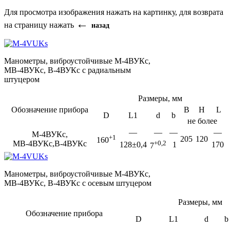
Для просмотра изображения нажать на картинку, для возврата
←
на страницу нажать
назад
Манометры, виброустойчивые М-4ВУКс,
МВ-4ВУКс, В-4ВУКс с радиальным
штуцером
Размеры, мм
Обозначение прибора
B
H
L
D
L1
d
b
не более
—
—
—
—
М-4ВУКс,
+1
205
120
160
МВ-4ВУКс,В-4ВУКс
+0,2
128±0,4
1
170
7
Манометры, виброустойчивые М-4ВУКс,
МВ-4ВУКс, В-4ВУКс с осевым штуцером
Размеры, мм
Обозначение прибора
D
L1
d
b