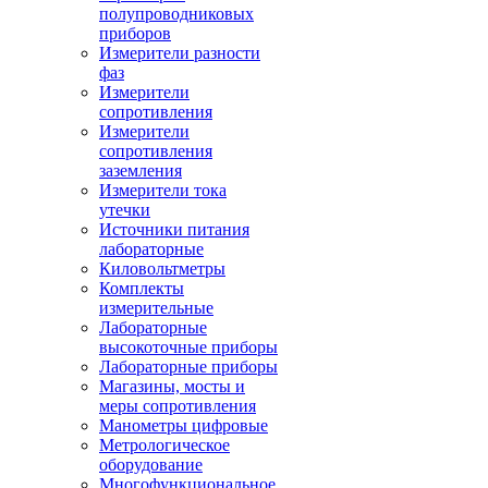
полупроводниковых
приборов
Измерители разности
фаз
Измерители
сопротивления
Измерители
сопротивления
заземления
Измерители тока
утечки
Источники питания
лабораторные
Киловольтметры
Комплекты
измерительные
Лабораторные
высокоточные приборы
Лабораторные приборы
Магазины, мосты и
меры сопротивления
Манометры цифровые
Метрологическое
оборудование
Многофункциональное