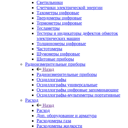
Светильники
Счетчики электрической энергии
Тахометры цифровые
Твердомеры цифровые
Термометры цифровые
Тесламетры
Тестеры и индикаторы дефектов обмоток
электрических машин
Толщиномеры цифровые
Частотомеры
Шумомеры цифровые
Щитовые приборы
Радиоизмерительные приборы
Назад
Радиоизмерительные приборы
Осциллографы
Осциллографы универсальные
Осциллографы цифровые запоминающие
Осциллографы-мультиметры портативные
Расход
Назад
Расход
Доп. оборудование и арматура
Расходомеры газа
Расходомеры жидкости