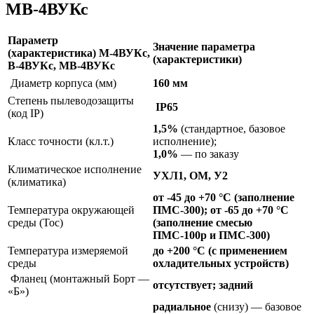
МВ-4ВУКс
Параметр
Значение параметра
(характеристика) М-4ВУКс,
(характеристики)
В-4ВУКс, МВ-4ВУКс
Диаметр корпуса (мм)
160 мм
Степень пылеводозащиты
IP65
(код IP)
1,5%
(стандартное, базовое
Класс точности (кл.т.)
исполнение);
1,0%
— по заказу
Климатическое исполнение
УХЛ1, ОМ, У2
(климатика)
от -45 до +70 °С (заполнение
Температура окружающей
ПМС-300); от -65 до +70 °С
среды (Тос)
(заполнение смесью
ПМС-100р и ПМС-300)
Температура измеряемой
до +200 °С (с применением
среды
охладительных устройств)
Фланец (монтажный Борт —
отсутствует; задний
«Б»)
радиальное
(снизу) — базовое