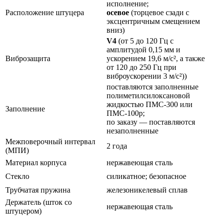
исполнение;
Расположение штуцера
осевое
(торцевое сзади с
эксцентричным смещением
вниз)
V4
(от 5 до 120 Гц с
амплитудой 0,15 мм и
Виброзащита
ускорением 19,6 м/с², а также
от 120 до 250 Гц при
виброускорении 3 м/с²))
поставляются заполненные
полиметилсилоксановой
жидкостью ПМС-300 или
Заполнение
ПМС-100р;
по заказу — поставляются
незаполненные
Межповерочный интервал
2 года
(МПИ)
Материал корпуса
нержавеющая сталь
Стекло
силикатное; безопасное
Трубчатая пружина
железоникелевый сплав
Держатель (шток со
нержавеющая сталь
штуцером)