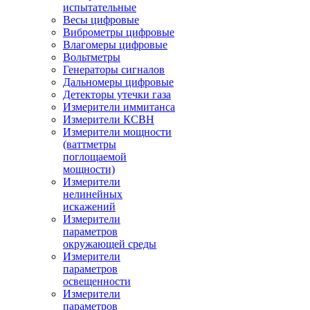
испытательные
Весы цифровые
Виброметры цифровые
Влагомеры цифровые
Вольтметры
Генераторы сигналов
Дальномеры цифровые
Детекторы утечки газа
Измерители иммитанса
Измерители КСВН
Измерители мощности
(ваттметры
поглощаемой
мощности)
Измерители
нелинейных
искажений
Измерители
параметров
окружающей среды
Измерители
параметров
освещенности
Измерители
параметров