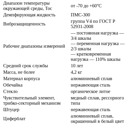
Диапазон температуры
от -70 до +60°С
окружающей среды, Тос
Демпфирующая жидкость
ПМС-300
группа V4 по ГОСТ Р
Виброзащищенность
52931-2008
— постоянная нагрузка —
3/4 шкалы
— переменная нагрузка —
Рабочие диапазоны измерений
2/3 шкалы
— кратковременная
нагрузка — 110% шкалы
Средний срок службы
10 лет
Масса, не более
4,2 кг
Материал корпуса
алюминиевый сплав
Обечайка
нержавеющая сталь
Стекло
органическое литое
Чувствительный элемент,
медный сплав, рессорного
трибко-секторный механизм
типа
Штуцер
нержавеющая сталь
алюминиевый сплав,
Циферблат
окрашенный в белый цвет