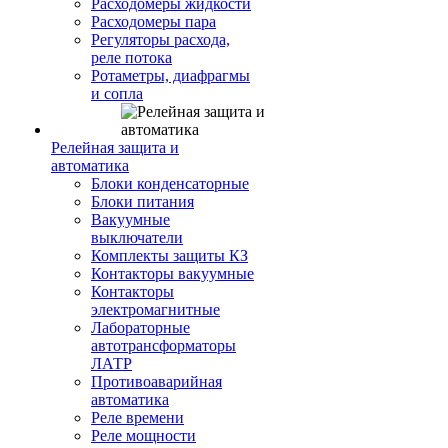
Расходомеры жидкости
Расходомеры пара
Регуляторы расхода,
реле потока
Ротаметры, диафрагмы
и сопла
Релейная защита и
автоматика
Блоки конденсаторные
Блоки питания
Вакуумные
выключатели
Комплекты защиты КЗ
Контакторы вакуумные
Контакторы
электромагнитные
Лабораторные
автотрансформаторы
ЛАТР
Противоаварийная
автоматика
Реле времени
Реле мощности