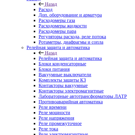
Назад
Расход
Доп. оборудование и арматура
Расходомеры газа
Расходомеры жидкости
Расходомеры пара
Регуляторы расхода, реле потока
Ротаметры, диафрагмы и сопла
Релейная защита и автоматика
Назад
Релейная защита и автоматика
Блоки конденсаторные
Блоки питания
Вакуумные выключатели
Комплекты защиты КЗ
Контакторы вакуумные
Контакторы электромагнитные
Лабораторные автотрансформаторы ЛАТР
Противоаварийная автоматика
Реле времени
Реле мощности
Реле напряжения
Реле промежуточное
Реле тока
Реле электромагнитные