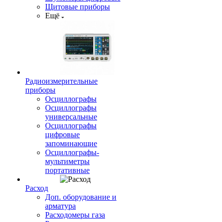
Щитовые приборы
Ещё
Радиоизмерительные
приборы
Осциллографы
Осциллографы
универсальные
Осциллографы
цифровые
запоминающие
Осциллографы-
мультиметры
портативные
Расход
Доп. оборудование и
арматура
Расходомеры газа