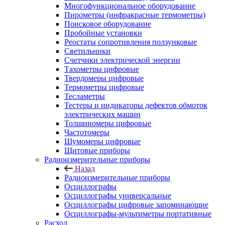
Многофункциональное оборудование
Пирометры (инфракрасные термометры)
Поисковое оборудование
Пробойные установки
Реостаты сопротивления ползунковые
Светильники
Счетчики электрической энергии
Тахометры цифровые
Твердомеры цифровые
Термометры цифровые
Тесламетры
Тестеры и индикаторы дефектов обмоток
электрических машин
Толщиномеры цифровые
Частотомеры
Шумомеры цифровые
Щитовые приборы
Радиоизмерительные приборы
Назад
Радиоизмерительные приборы
Осциллографы
Осциллографы универсальные
Осциллографы цифровые запоминающие
Осциллографы-мультиметры портативные
Расход