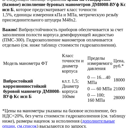
(базовое) исполнение буровых манометров ДМ8008-ВУф Кс
исп Б
, которое предусматривает класс точности
1,5%, единицы измерения кПа и МПа, метрическую резьбу
присоединительного штуцера М48х2.
Важно!
Виброустойчивость приборов обеспечивается за счет
заполнения полости корпуса демпфирующей жидкостью
(ПМС-300). Гидрозаполнение манометров оплачивается
отдельно (см. ниже таблицу стоимости гидрозаполнения).
Класс
Пределы
точности и
Цена,
Модель манометра ФТ
измеряемого
диаметр
руб.*
давления
корпуса
0 — 16…40
18000
Вибростойкий
кл.т. 1,5;
МПа
коррозионностойкий
Диаметр
0 — 60 МПа
21000
буровой манометр ДМ8008-
корпуса
0 — 100;
ВУф Кс исп Б
160мм
28000
160 МПа
*Цены на манометры указаны на базовое исполнение, без
НДС=20%, без учета стоимости гидрозаполнения (см. таблицу
ниже), размеры наценок за исполнения (
дополнительные
опции, см.список
) высылаются по запросу.