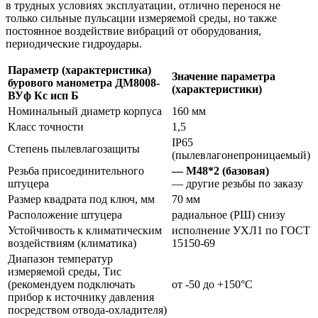
в трудных условиях эксплуатации, отлично перенося не
только сильные пульсации измеряемой среды, но также
постоянное воздействие вибраций от оборудования,
периодические гидроудары.
Параметр (характеристика)
Значение параметра
бурового манометра ДМ8008-
(характеристики)
ВУф Кс исп Б
Номинальный диаметр корпуса
160 мм
Класс точности
1,5
IP65
Степень пылевлагозащиты
(пылевлагонепроницаемый)
Резьба присоединительного
— М48*2 (базовая)
штуцера
— другие резьбы по заказу
Размер квадрата под ключ, мм
70 мм
Расположение штуцера
радиальное (РШ) снизу
Устойчивость к климатическим
исполнение УХЛ1 по ГОСТ
воздействиям (климатика)
15150-69
Диапазон температур
измеряемой среды, Тис
(рекомендуем подключать
от -50 до +150°С
прибор к источнику давления
посредством отвода-охладителя)