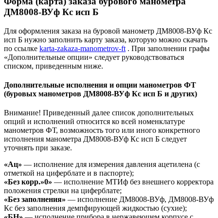
Форма (карта) заказа бурового манометра
ДМ8008-ВУф Кс исп Б
Для оформления заказа на буровой манометр ДМ8008-ВУф Кс
исп Б нужно заполнить карту заказа, которую можно скачать
по ссылке
karta-zakaza-manometrov-ft
. При заполнении графы
«Дополнительные опции» следует руководствоваться
списком, приведенным ниже.
Дополнительные исполнения и опции манометров ФТ
(буровых манометров ДМ8008-ВУф Кс исп Б и других)
Внимание! Приведенный далее список дополнительных
опций и исполнений относится ко всей номенклатуре
манометров ФТ, возможность того или иного конкретного
исполнения манометра ДМ8008-ВУф Кс исп Б следует
уточнять при заказе.
«Ац»
— исполнение для измерения давления ацетилена (с
отметкой на циферблате и в паспорте);
«Без корр.»0»
— исполнение МТИф без внешнего корректора
положения стрелки на циферблате;
«Без заполнения»
— исполнение ДМ8008-ВУф, ДМ8008-ВУф
Кс без заполнения демпфирующей жидкостью (сухие);
«БН»
— исполнение прибора в нержавеющем корпусе с