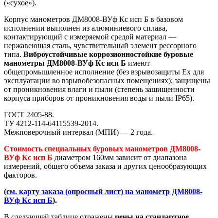
(«сухое»).
Корпус манометров ДМ8008-ВУф Кс исп Б в базовом
исполнении выполнен из алюминиевого сплава,
контактирующий с измеряемой средой материал —
нержавеющая сталь, чувствительный элемент рессорного
типа.
Виброустойчивые коррозионностойкие буровые
манометры ДМ8008-ВУф Кс исп Б
имеют
общепромышленное исполнение (без взрывозащиты Ех для
эксплуатации во взрывобезопасных помещениях); защищены
от проникновения влаги и пыли (степень защищенности
корпуса приборов от проникновения воды и пыли IP65).
ГОСТ 2405-88.
ТУ 4212-114-64115539-2014.
Межповерочный интервал (МПИ) — 2 года.
Стоимость специальных буровых манометров ДМ8008-
ВУф Кс исп Б
диаметром 160мм зависит от диапазона
измерений, общего объема заказа и других ценообразующих
факторов.
(
см. карту заказа (опросный лист) на манометр ДМ8008-
ВУф Кс исп Б
).
В следующей таблице отражены
цены на стандартное