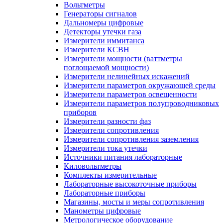
Вольтметры
Генераторы сигналов
Дальномеры цифровые
Детекторы утечки газа
Измерители иммитанса
Измерители КСВН
Измерители мощности (ваттметры
поглощаемой мощности)
Измерители нелинейных искажений
Измерители параметров окружающей среды
Измерители параметров освещенности
Измерители параметров полупроводниковых
приборов
Измерители разности фаз
Измерители сопротивления
Измерители сопротивления заземления
Измерители тока утечки
Источники питания лабораторные
Киловольтметры
Комплекты измерительные
Лабораторные высокоточные приборы
Лабораторные приборы
Магазины, мосты и меры сопротивления
Манометры цифровые
Метрологическое оборудование