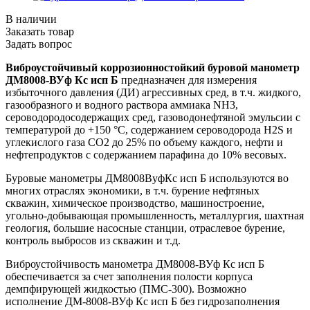
В наличии
Заказать товар
Задать вопрос
Виброустойчивый коррозионностойкий буровой манометр
ДМ8008-ВУф Кс исп Б
предназначен для измерения
избыточного давления (ДИ) агрессивных сред, в т.ч. жидкого,
газообразного и водного раствора аммиака NH3,
сероводородосодержащих сред, газоводонефтяной эмульсии с
температурой до +150 °С, содержанием сероводорода Н2S и
углекислого газа СO2 до 25% по объему каждого, нефти и
нефтепродуктов с содержанием парафина до 10% весовых.
Буровые манометры ДМ8008ВуфКс исп Б используются во
многих отраслях экономики, в т.ч. бурение нефтяных
скважин, химическое производство, машиностроение,
угольно-добывающая промышленность, металлургия, шахтная
геология, большие насосные станции, отраслевое бурение,
контроль выбросов из скважин и т.д.
Виброустойчивость манометра ДМ8008-ВУф Кс исп Б
обеспечивается за счет заполнения полости корпуса
демпфирующей жидкостью (ПМС-300). Возможно
исполнение ДМ-8008-ВУф Кс исп Б без гидрозаполнения