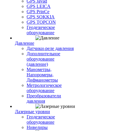
GPS Javad
GPS LEICA
GPS PrinCe
GPS SOKKIA
GPS TOPCON
Геодезическое
оборудование
Давление
Датчики-реле давления
Дополнительное
оборудование
(давление)
Манометры,
Напоромеры,
Дифманометры
Метрологическое
оборудование
Преобразователи
давления
Лазерные уровни
Геодезическое
оборудование
Нивелиры