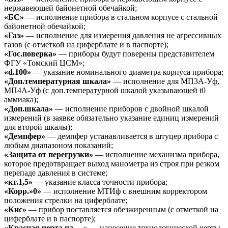
нержавеющей байонетной обечайкой;
«БС»
— исполнение прибора в стальном корпусе с стальной
байонетной обечайкой;
«Газ»
— исполнение для измерения давления не агрессивных
газов (с отметкой на циферблате и в паспорте);
«Гос.поверка»
— приборы будут поверены представителем
ФГУ «Томский ЦСМ»;
«d.100»
— указание номинального диаметра корпуса прибора;
«Доп.температурная шкала»
— исполнение для МП3А-Уф,
МП4А-Уф (с доп.температурной шкалой указывающей t0
аммиака);
«Доп.шкала»
— исполнение приборов с двойной шкалой
измерений (в заявке обязательно указание единиц измерений
для второй шкалы);
«Демпфер»
— демпфер устанавливается в штуцер прибора с
любым диапазоном показаний;
«Защита от перегрузки»
— исполнение механизма прибора,
которое предотвращает выход манометра из строя при резком
перепаде давления в системе;
«кт.1,5»
— указание класса точности прибора;
«Корр.»0»
— исполнение МТИф с внешним корректором
положения стрелки на циферблате;
«Кис»
— прибор поставляется обезжиренным (с отметкой на
циферблате и в паспорте);
«Красная черта на …»
— нанесение технологической черты