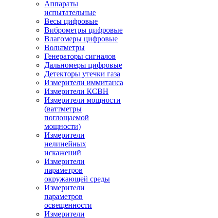
Аппараты
испытательные
Весы цифровые
Виброметры цифровые
Влагомеры цифровые
Вольтметры
Генераторы сигналов
Дальномеры цифровые
Детекторы утечки газа
Измерители иммитанса
Измерители КСВН
Измерители мощности
(ваттметры
поглощаемой
мощности)
Измерители
нелинейных
искажений
Измерители
параметров
окружающей среды
Измерители
параметров
освещенности
Измерители