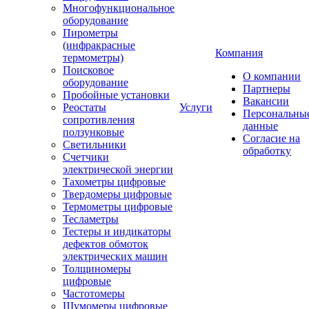
Многофункциональное
оборудование
Пирометры
(инфракрасные
Компания
термометры)
Поисковое
О компании
оборудование
Партнеры
Пробойные установки
Вакансии
Реостаты
Услуги
Персональны
сопротивления
данные
ползунковые
Согласие на
Светильники
обработку
Счетчики
электрической энергии
Тахометры цифровые
Твердомеры цифровые
Термометры цифровые
Тесламетры
Тестеры и индикаторы
дефектов обмоток
электрических машин
Толщиномеры
цифровые
Частотомеры
Шумомеры цифровые