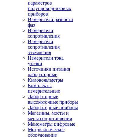
параметров
полупроводниковых
приборов
Измерители разности
фаз
Измерители
сопротивления
Измерители
сопротивления
заземления
Измерители тока
утечки
Источники питания
лабораторные
Киловольтметры
Комплекты
измерительные
Лабораторные
высокоточные приборы
Лабораторные приборы
Магазины, мосты и
меры сопротивления
Манометры цифровые
Метрологическое
оборудование