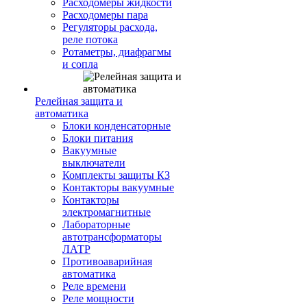
Расходомеры жидкости
Расходомеры пара
Регуляторы расхода,
реле потока
Ротаметры, диафрагмы
и сопла
Релейная защита и
автоматика
Блоки конденсаторные
Блоки питания
Вакуумные
выключатели
Комплекты защиты КЗ
Контакторы вакуумные
Контакторы
электромагнитные
Лабораторные
автотрансформаторы
ЛАТР
Противоаварийная
автоматика
Реле времени
Реле мощности