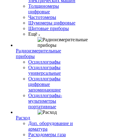
электрических машин
Толщиномеры
цифровые
Частотомеры
Шумомеры цифровые
Щитовые приборы
Ещё
Радиоизмерительные
приборы
Осциллографы
Осциллографы
универсальные
Осциллографы
цифровые
запоминающие
Осциллографы-
мультиметры
портативные
Расход
Доп. оборудование и
арматура
Расходомеры газа