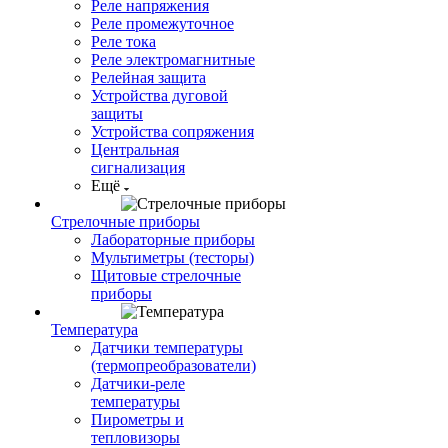
Реле напряжения
Реле промежуточное
Реле тока
Реле электромагнитные
Релейная защита
Устройства дуговой
защиты
Устройства сопряжения
Центральная
сигнализация
Ещё
Стрелочные приборы
Лабораторные приборы
Мультиметры (тесторы)
Щитовые стрелочные
приборы
Температура
Датчики температуры
(термопреобразователи)
Датчики-реле
температуры
Пирометры и
тепловизоры