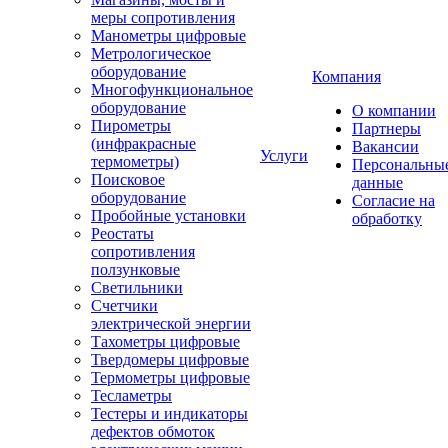
меры сопротивления
Манометры цифровые
Метрологическое
оборудование
Компания
Многофункциональное
оборудование
О компании
Пирометры
Партнеры
(инфракрасные
Вакансии
Услуги
термометры)
Персональны
Поисковое
данные
оборудование
Согласие на
Пробойные установки
обработку
Реостаты
сопротивления
ползунковые
Светильники
Счетчики
электрической энергии
Тахометры цифровые
Твердомеры цифровые
Термометры цифровые
Тесламетры
Тестеры и индикаторы
дефектов обмоток