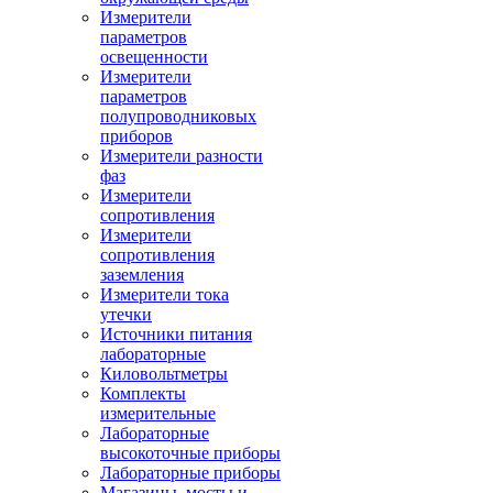
Измерители
параметров
освещенности
Измерители
параметров
полупроводниковых
приборов
Измерители разности
фаз
Измерители
сопротивления
Измерители
сопротивления
заземления
Измерители тока
утечки
Источники питания
лабораторные
Киловольтметры
Комплекты
измерительные
Лабораторные
высокоточные приборы
Лабораторные приборы
Магазины, мосты и