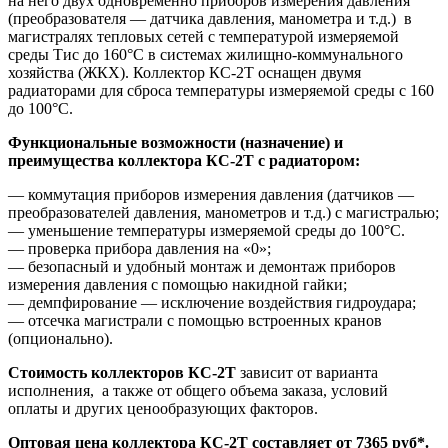
на него двух одновременно приборов измерения давления
(преобразователя — датчика давления, манометра и т.д.) в
магистралях тепловых сетей с температурой измеряемой
среды Тис до 160°С в системах жилищно-коммунального
хозяйства (ЖКХ). Коллектор КС-2Т оснащен двумя
радиаторами для сброса температуры измеряемой среды с 160
до 100°С.
Функциональные возможности (назначение) и
преимущества коллектора КС-2Т с радиатором:
— коммутация приборов измерения давления (датчиков —
преобразователей давления, манометров и т.д.) с магистралью;
— уменьшение температуры измеряемой среды до 100°С.
— проверка прибора давления на «0»;
— безопасный и удобный монтаж и демонтаж приборов
измерения давления с помощью накидной гайки;
— демпфирование — исключение воздействия гидроудара;
— отсечка магистрали с помощью встроенных кранов
(опционально).
Стоимость коллекторов КС-2Т
зависит от варианта
исполнения, а также от общего объема заказа, условий
оплаты и других ценообразующих факторов.
Оптовая цена коллектора КС-2Т составляет от 7365 руб*.