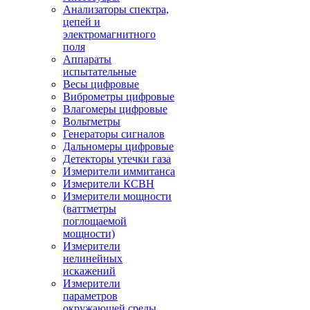
Анализаторы спектра,
цепей и
электромагнитного
поля
Аппараты
испытательные
Весы цифровые
Виброметры цифровые
Влагомеры цифровые
Вольтметры
Генераторы сигналов
Дальномеры цифровые
Детекторы утечки газа
Измерители иммитанса
Измерители КСВН
Измерители мощности
(ваттметры
поглощаемой
мощности)
Измерители
нелинейных
искажений
Измерители
параметров
окружающей среды