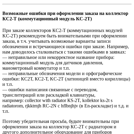
Возможные ошибки при оформлении заказа на коллектор
КС2-Т (коммутационный модуль KC-2T)
При заказе коллекторов КС2-Т (коммутационных модулей
KC-2T) рекомендуем быть внимательными при оформлении
заказа, в т.ч. учитывать возможные варианты записи
обозначения и встречающиеся ошибки при заказе. Например,
нам доводилось сталкиваться с такими ошибками в заявках:
— неправильное или некорректное название прибора:
коммутационный модуль для датчиков давления,
манометровый коммутатор и т.п.
— неправильные обозначения модели и орфографические
ошибки: КС2Т, КС2-Т, KC-2T (латиницей вместо кириллицы)
и т.п.
— ошибки написания связанные с переводом,
транслитераций или раскладкой клавиатуры,
например: collector with radiator КS-2T, kollektor ks-2t s
radiatorom, rjkktrnjh RC-2N c hflbnjhjv (в En-раскладке) и т.д. и
т.п.
Поэтому убедительная просьба, будьте внимательны при
оформлении заказа на коллектор КС-2Т с радиатором и
другого дополнительное оборудование для приборов