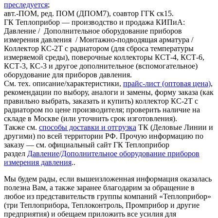
преследуется
;
авт.-ПОМ, ред. ПОМ (ДПОМ7), соавтор ГГК ск15.
ГК Теплоприбор — производство и продажа КИПиА:
Давление / Дополнительное оборудование приборов
измерения давления / Монтажно-подводящая арматура /
Коллектор КС-2Т с радиатором (для сброса температуры
измеряемой среды), поверочные коллекторы КСТ-4, КСТ-6,
КСТ-3, КС-3 и другое дополнительное (вспомогательное)
оборудование для приборов давления.
См. тех. описание/характеристики,
прайс-лист (оптовая цена)
,
рекомендации по выбору, аналоги и замены, форму заказа (как
правильно выбрать, заказать и купить) коллектор КС-2Т с
радиатором по цене производителя; проверить наличие на
складе в Москве (или уточнить срок изготовления).
Также см.
способы доставки и отгрузка
ТК (Деловые Линии и
другими) по всей территории РФ. Прочую информацию по
заказу — см. официальный сайт ГК Теплоприбор
раздел
Давление
/
Дополнительное оборудование приборов
измерения давления
..
Мы будем рады, если вышеизложенная информация оказалась
полезна Вам, а также заранее благодарим за обращение в
любое из представительств группы компаний «Теплоприбор»
(три Теплоприбора, Теплоконтроль, Промприбор и другие
предприятия) и обещаем приложить все усилия для