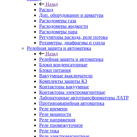
Назад
Расход
Доп. оборудование и арматура
Расходомеры газа
Расходомеры жидкости
Расходомеры пара
Регуляторы расхода, реле потока
Ротаметры, диафрагмы и сопла
Релейная защита и автоматика
Назад
Релейная защита и автоматика
Блоки конденсаторные
Блоки питания
Вакуумные выключатели
Комплекты защиты КЗ
Контакторы вакуумные
Контакторы электромагнитные
Лабораторные автотрансформаторы ЛАТР
Противоаварийная автоматика
Реле времени
Реле мощности
Реле напряжения
Реле промежуточное
Реле тока
Реле электромагнитные