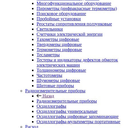
Многофункциональное оборудование
Пирометры (инфракрасные термометры)
Поисковое оборудование
Пробойные установки
Реостаты сопротивления ползунковые
Светильники
Счетчики электрической энергии
Тахометры цифровые
Твердомеры цифровые
Термометры цифровые
Тесламетры
Тестеры и индикаторы дефектов обмоток
электрических машин
Толщиномеры цифровые
Частотомеры
Шумомеры цифровые
Щитовые приборы
Радиоизмерительные приборы
Назад
Радиоизмерительные приборы
Осциллографы
Осциллографы универсальные
Осциллографы цифровые запоминающие
Осциллографы-мультиметры портативные
Расход