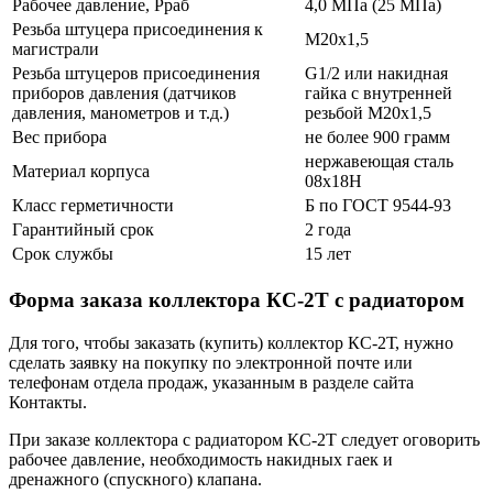
Рабочее давление, Рраб
4,0 МПа (25 МПа)
Резьба штуцера присоединения к
М20х1,5
магистрали
Резьба штуцеров присоединения
G1/2 или накидная
приборов давления (датчиков
гайка с внутренней
давления, манометров и т.д.)
резьбой М20х1,5
Вес прибора
не более 900 грамм
нержавеющая сталь
Материал корпуса
08х18Н
Класс герметичности
Б по ГОСТ 9544-93
Гарантийный срок
2 года
Срок службы
15 лет
Форма заказа коллектора КС-2Т с радиатором
Для того, чтобы заказать (купить) коллектор КС-2Т, нужно
сделать заявку на покупку по электронной почте или
телефонам отдела продаж, указанным в разделе сайта
Контакты.
При заказе коллектора с радиатором КС-2Т следует оговорить
рабочее давление, необходимость накидных гаек и
дренажного (спускного) клапана.