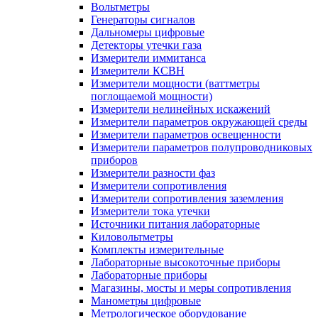
Вольтметры
Генераторы сигналов
Дальномеры цифровые
Детекторы утечки газа
Измерители иммитанса
Измерители КСВН
Измерители мощности (ваттметры
поглощаемой мощности)
Измерители нелинейных искажений
Измерители параметров окружающей среды
Измерители параметров освещенности
Измерители параметров полупроводниковых
приборов
Измерители разности фаз
Измерители сопротивления
Измерители сопротивления заземления
Измерители тока утечки
Источники питания лабораторные
Киловольтметры
Комплекты измерительные
Лабораторные высокоточные приборы
Лабораторные приборы
Магазины, мосты и меры сопротивления
Манометры цифровые
Метрологическое оборудование