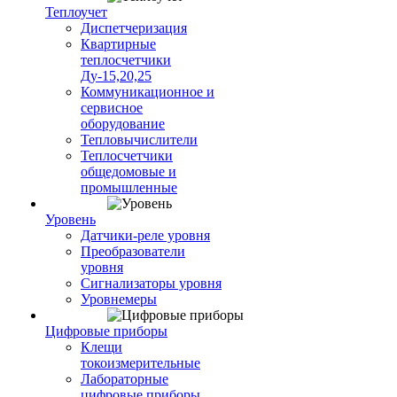
Теплоучет
Диспетчеризация
Квартирные
теплосчетчики
Ду-15,20,25
Коммуникационное и
сервисное
оборудование
Тепловычислители
Теплосчетчики
общедомовые и
промышленные
Уровень
Датчики-реле уровня
Преобразователи
уровня
Сигнализаторы уровня
Уровнемеры
Цифровые приборы
Клещи
токоизмерительные
Лабораторные
цифровые приборы