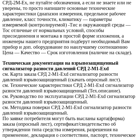
СРД-2М-Ex, не путайте обозначения, а если не знаете или не
уверены, то просто напишите основные технические
характеристики (диапазон измерения, предельное рабочее
давление, класс точности, климатику — параметры
измеряемой (контролируемой) -Тис и окружающей среды —
Тос отличные от нормальных условий, способы
присоединения и монтажа в простой форме изложения, а
инженеры нашего предприятия подберут необходимый Вам
прибор и доп. оборудование по наилучшему соотношению
Цена — Качество — Срок изготовления (наличие на складе).
Техническая документация на взрывозащищенный
сигнализатор разности давлений СРД 2-М1-Exd
см. Карта заказа СРД 2-М1-Exd сигнализатор разности
давлений взрывозащищенный (скачать опросный лист).
см. Технические характеристики СРД 2-М1-Exd сигнализатор
разности давлений взрывозащищенный (Тех.описание).
см. Руководство по эксплуатации СРД 2-М1-Exd сигнализатор
разности давлений взрывозащищенный.
см. Методика поверки СРД 2-М1-Exd сигнализатор разности
давлений взрывозащищенный.
По заявке потребителя могут быть высланы карта(форма)
заказа (опросный лист), сертификат/свидетельство об
утверждении типа средства измерения, разрешения на
применение, декларация о соответствии, паспорт, техническое