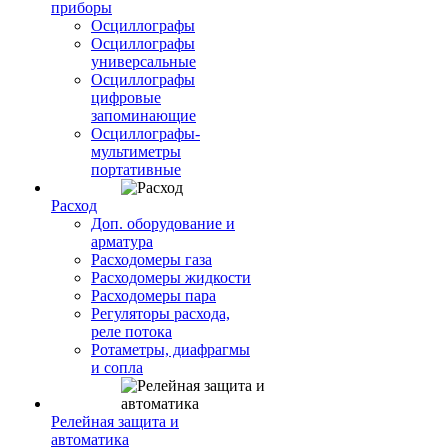
приборы
Осциллографы
Осциллографы
универсальные
Осциллографы
цифровые
запоминающие
Осциллографы-
мультиметры
портативные
Расход
Доп. оборудование и
арматура
Расходомеры газа
Расходомеры жидкости
Расходомеры пара
Регуляторы расхода,
реле потока
Ротаметры, диафрагмы
и сопла
Релейная защита и
автоматика