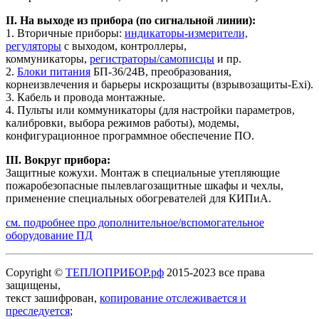
II. На выходе из прибора (по сигнальной линии):
1. Вторичные приборы:
индикаторы-измерители,
регуляторы
с выходом, контроллеры,
коммуникаторы,
регистраторы/самописцы
и пр.
2.
Блоки питания
БП-36/24В, преобразования,
корнеизвлечения и барьеры искрозащиты (взрывозащиты-Exi).
3. Кабель и провода монтажные.
4. Пульты или коммуникаторы (для настройки параметров,
калибровки, выбора режимов работы), модемы,
конфигурационное программное обеспечение ПО.
III. Вокруг прибора:
Защитные кожухи. Монтаж в специальные утепляющие
пожаробезопасные пылевлагозащитные шкафы и чехлы,
применение специальных обогревателей для КИПиА.
см. подробнее про дополнительное/вспомогательное
оборудование ПД
Copyright ©
ТЕПЛОПРИБОР.рф
2015-2023 все права
защищены,
текст зашифрован,
копирование отслеживается и
преследуется
;