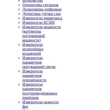
Вольтметры
Генераторы сигналов
Дальномеры цифровые
Детекторы утечки газа
Измерители иммитанса
Измерители КСВН
Измерители мощности
(ваттметры
поглощаемой
мощности)
Измерители
нелинейных
искажений
Измерители
параметров
окружающей среды
Измерители
параметров
освещенности
Измерители
параметров
полупроводниковых
приборов
Измерители разности
фаз