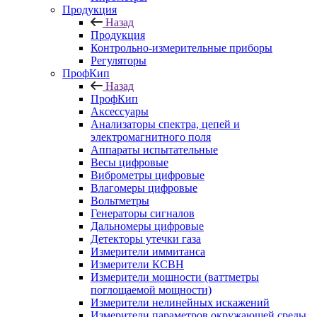
Продукция
Назад
Продукция
Контрольно-измерительные приборы
Регуляторы
ПрофКип
Назад
ПрофКип
Аксессуары
Анализаторы спектра, цепей и
электромагнитного поля
Аппараты испытательные
Весы цифровые
Виброметры цифровые
Влагомеры цифровые
Вольтметры
Генераторы сигналов
Дальномеры цифровые
Детекторы утечки газа
Измерители иммитанса
Измерители КСВН
Измерители мощности (ваттметры
поглощаемой мощности)
Измерители нелинейных искажений
Измерители параметров окружающей среды