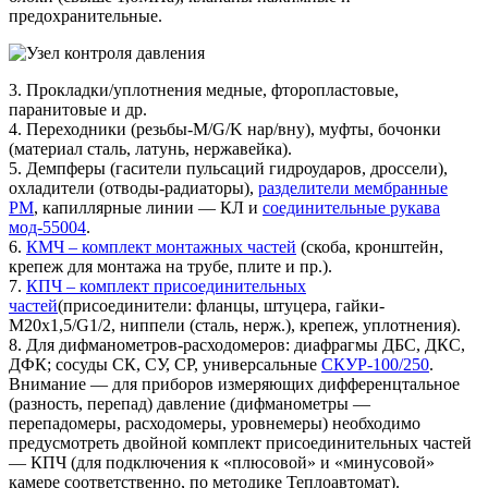
предохранительные.
3. Прокладки/уплотнения медные, фторопластовые,
паранитовые и др.
4. Переходники (резьбы-М/G/K нар/вну), муфты, бочонки
(материал сталь, латунь, нержавейка).
5. Демпферы (гасители пульсаций гидроударов, дроссели),
охладители (отводы-радиаторы),
разделители мембранные
РМ
, капиллярные линии — КЛ и
соединительные рукава
мод-55004
.
6.
КМЧ – комплект монтажных частей
(скоба, кронштейн,
крепеж для монтажа на трубе, плите и пр.).
7.
КПЧ – комплект присоединительных
частей
(присоединители: фланцы, штуцера, гайки-
М20х1,5/G1/2, ниппели (сталь, нерж.), крепеж, уплотнения).
8. Для дифманометров-расходомеров: диафрагмы ДБС, ДКС,
ДФК; сосуды СК, СУ, СР, универсальные
СКУР-100/250
.
Внимание — для приборов измеряющих дифференцтальное
(разность, перепад) давление (дифманометры —
перепадомеры, расходомеры, уровнемеры) необходимо
предусмотреть двойной комплект присоединительных частей
— КПЧ (для подключения к «плюсовой» и «минусовой»
камере соответственно, по методике Теплоавтомат).