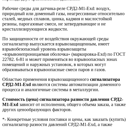
Рабочие среды для датчика-реле СРД2-М1-Exd: воздух,
природный или доменный газы, неагрессивные относительно
сталей, медных сплавов, цинка, кадмия и маслостойкой
резины, парогазовые смеси, не затвердевающие и не
кристаллизирующиеся жидкости.
По защищенности от воздействия окружающей среды
сигнализатор выпускается взрывозащищенным, имеет
взрывобезопасный уровень взрывозащиты
«взрывонепроницаемая оболочка» (маркировка-Exd) по ГОСТ
22782. 6-81 и может применяться во взрывоопасных зонах
помещений и наружных установок, в которых могут
образовываться взрывоопасные смеси паров и газов.
Областью применения взрывозащищенного
сигнализатора
СРД2-М1-Exd
являются системы автоматизации доменного
процесса и аналогичные системы в металлургии.
Стоимость (цена) сигнализатора разности давления СРД2-
М1-Exd
зависит от исполнения, общего объема заказа, а также
других ценообразующих факторов.
*- Конкретные условия поставки и цены, как заказать (купить)
сигнализатор разности давлений СРД2-М1-Exd, а также