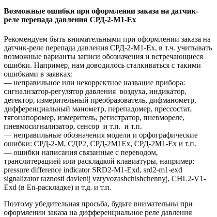
Возможные ошибки при оформлении заказа на датчик-
реле перепада давления СРД-2-М1-Ех
Рекомендуем быть внимательными при оформлении заказа на
датчик-реле перепада давления СРД-2-М1-Ех, в т.ч. учитывать
возможные варианты записи обозначения и встречающиеся
ошибки. Например, нам доводилось сталкиваться с такими
ошибками в заявках:
— неправильное или некорректное название прибора:
сигнализатор-регулятор давления воздуха, индикатор,
детектор, измерительный преобразователь, дифманометр,
дифференциальный манометр, перепадомер, прессостат,
тягонапоромер, измеритель, регистратор, пневмореле,
пневмосигнализатор, сенсор и т.п. и т.п.
— неправильные обозначения модели и орфографические
ошибки: СРД-2-М, СДР2, СРД-2М1Ех, СРД-2М1-Ех и т.п.
— ошибки написания связанные с переводом,
транслитерацией или раскладкой клавиатуры, например:
pressure difference indicator SRD2-M1-Exd, srd2-m1-exd
signalizator raznosti davlenij vzryvozashchishchennyj, CHL2-V1-
Exd (в En-раскладке) и т.д. и т.п.
Поэтому убедительная просьба, будьте внимательны при
оформлении заказа на дифференциальное реле давления