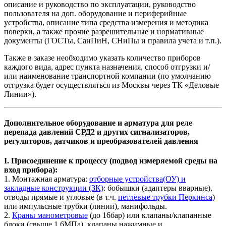
описание и руководство по эксплуатации, руководство
пользователя на доп. оборудование и периферийные
устройства, описание типа средства измерения и методика
поверки, а также прочие разрешительные и нормативные
документы (ГОСТы, СанПиН, СНиПы и правила учета и т.п.).
Также в заказе необходимо указать количество приборов
каждого вида, адрес пункта назначения, способ отгрузки и/
или наименование транспортной компании (по умолчанию
отгрузка будет осуществляться из Москвы через ТК «Деловые
Линии»).
Дополнительное оборудование и арматура для реле
перепада давлений СРД2 и других сигнализаторов,
регуляторов, датчиков и преобразователей давления
I. Присоединение к процессу (подвод измеряемой среды на
вход прибора):
1. Монтажная арматура:
отборные устройства(ОУ) и
закладные конструкции (ЗК)
: бобышки (адаптеры вварные),
отводы прямые и угловые (в т.ч.
петлевые трубки Перкинса
)
или импульсные трубки (линии), манифольды.
2.
Краны манометровые
(до 16бар) или клапаны/клапанные
блоки (свыше 1,6МПа), клапаны нажимные и