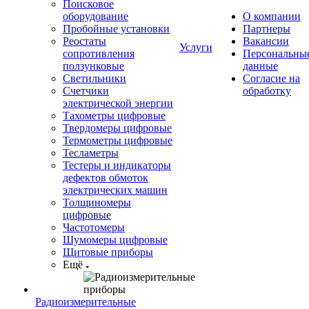
Поисковое
оборудование
О компании
Пробойные установки
Партнеры
Реостаты
Вакансии
Услуги
сопротивления
Персональны
ползунковые
данные
Светильники
Согласие на
Счетчики
обработку
электрической энергии
Тахометры цифровые
Твердомеры цифровые
Термометры цифровые
Тесламетры
Тестеры и индикаторы
дефектов обмоток
электрических машин
Толщиномеры
цифровые
Частотомеры
Шумомеры цифровые
Щитовые приборы
Ещё
Радиоизмерительные