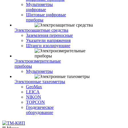
Мультиметры
цифровые
Щитовые цифровые
приборы
Электрозащитные средства
Заземления переносные
Указатели напряжения
Штанги изолирующие
Электроизмерительные
приборы
Мультиметры
Электронные тахеометры
GeoMax
LEICA
NIKON
TOPCON
Геодезическое
оборудование