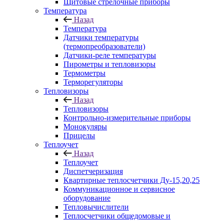
Щитовые стрелочные приборы
Температура
Назад
Температура
Датчики температуры
(термопреобразователи)
Датчики-реле температуры
Пирометры и тепловизоры
Термометры
Терморегуляторы
Тепловизоры
Назад
Тепловизоры
Контрольно-измерительные приборы
Монокуляры
Прицелы
Теплоучет
Назад
Теплоучет
Диспетчеризация
Квартирные теплосчетчики Ду-15,20,25
Коммуникационное и сервисное
оборудование
Тепловычислители
Теплосчетчики общедомовые и