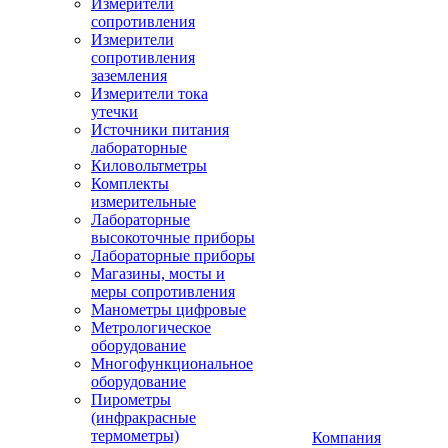
Измерители
сопротивления
Измерители
сопротивления
заземления
Измерители тока
утечки
Источники питания
лабораторные
Киловольтметры
Комплекты
измерительные
Лабораторные
высокоточные приборы
Лабораторные приборы
Магазины, мосты и
меры сопротивления
Манометры цифровые
Метрологическое
оборудование
Многофункциональное
оборудование
Пирометры
(инфракрасные
термометры)
Компания