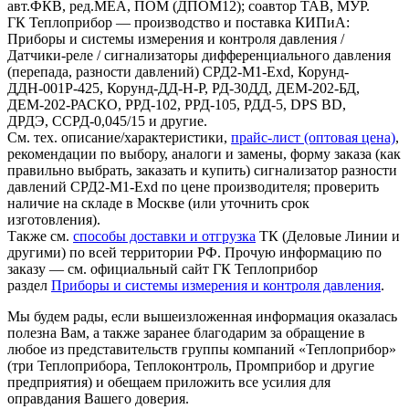
авт.ФКВ, ред.МЕА, ПОМ (ДПОМ12); соавтор ТАВ, МУР.
ГК Теплоприбор — производство и поставка КИПиА:
Приборы и системы измерения и контроля давления /
Датчики-реле / сигнализаторы дифференциального давления
(перепада, разности давлений) СРД2-М1-Exd, Корунд-
ДДН-001Р-425, Корунд-ДД-Н-Р, РД-30ДД, ДЕМ-202-БД,
ДЕМ-202-РАСКО, РРД-102, РРД-105, РДД-5, DPS BD,
ДРДЭ, ССРД-0,045/15 и другие.
См. тех. описание/характеристики,
прайс-лист (оптовая цена)
,
рекомендации по выбору, аналоги и замены, форму заказа (как
правильно выбрать, заказать и купить) сигнализатор разности
давлений СРД2-М1-Exd по цене производителя; проверить
наличие на складе в Москве (или уточнить срок
изготовления).
Также см.
способы доставки и отгрузка
ТК (Деловые Линии и
другими) по всей территории РФ. Прочую информацию по
заказу — см. официальный сайт ГК Теплоприбор
раздел
Приборы и системы измерения и контроля давления
.
Мы будем рады, если вышеизложенная информация оказалась
полезна Вам, а также заранее благодарим за обращение в
любое из представительств группы компаний «Теплоприбор»
(три Теплоприбора, Теплоконтроль, Промприбор и другие
предприятия) и обещаем приложить все усилия для
оправдания Вашего доверия.