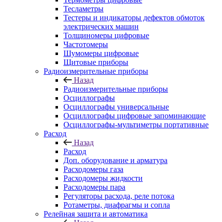
Тесламетры
Тестеры и индикаторы дефектов обмоток
электрических машин
Толщиномеры цифровые
Частотомеры
Шумомеры цифровые
Щитовые приборы
Радиоизмерительные приборы
Назад
Радиоизмерительные приборы
Осциллографы
Осциллографы универсальные
Осциллографы цифровые запоминающие
Осциллографы-мультиметры портативные
Расход
Назад
Расход
Доп. оборудование и арматура
Расходомеры газа
Расходомеры жидкости
Расходомеры пара
Регуляторы расхода, реле потока
Ротаметры, диафрагмы и сопла
Релейная защита и автоматика