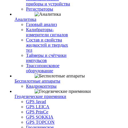
приборы и устройства
Регистраторы
Аналитика
Газовый анализ
Калибраторы-
измерители сигналов
Состав и свойства
жидкостей и твердых
тел
Таймеры и счётчики
импульсов
Трассопоисковое
оборудование
Беспилотные аппараты
Квадрокоптеры
Геодезические приемники
GPS Javad
GPS LEICA
GPS PrinCe
GPS SOKKIA
GPS TOPCON
Геодезическое