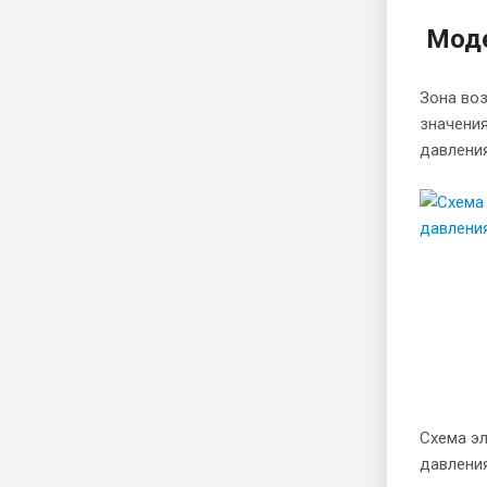
Моде
Зона воз
значения
давлени
Схема э
давлени