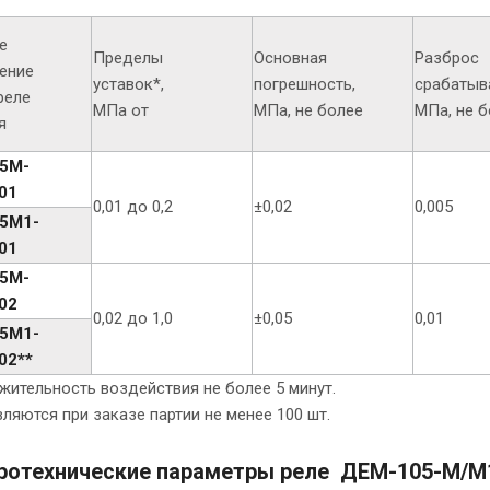
е
Пределы
Основная
Разброс
ение
уставок*,
погрешность,
срабатыв
реле
МПа от
МПа, не более
МПа, не 
я
5М-
01
0,01 до 0,2
±0,02
0,005
5М1-
01
5М-
02
0,02 до 1,0
±0,05
0,01
5М1-
02**
ительность воздействия не более 5 минут.
ляются при заказе партии не менее 100 шт.
ротехнические параметры реле ДЕМ-105-М/