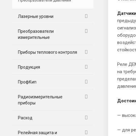
Преобразователи давления
Датчик
Лазерные уровни
предыду
сигнализ
Преобразователи
оборудо
измерительные
воздейс
стойкост
Приборы теплового контроля
Реле ДЕ
Продукция
на требу
предела
ПрофКип
давления
Радиоизмерительные
Достоин
приборы
— высок
Расход
— для р
Релейная защита и