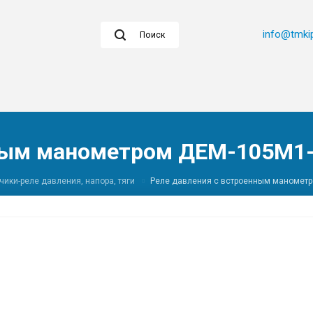
info@tmkip
Поиск
нным манометром ДЕМ-105М1
чики-реле давления, напора, тяги
Реле давления с встроенным маномет