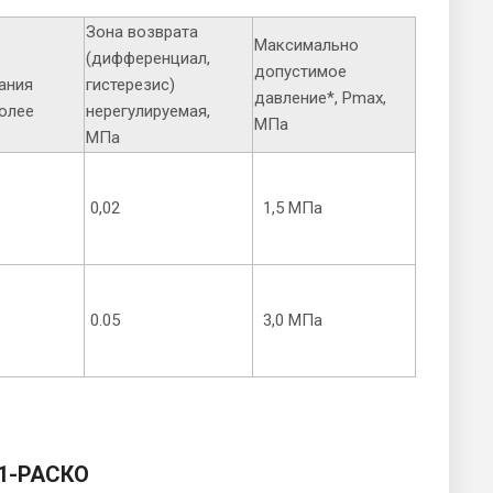
Зона возврата
Максимально
(дифференциал,
допустимое
ания
гистерезис)
давление*, Рmax,
более
нерегулируемая,
МПа
МПа
0,02
1,5 МПа
0.05
3,0 МПа
М1-РАСКО