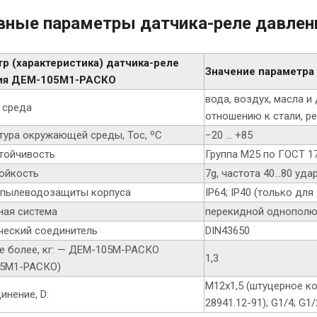
вные параметры датчика-реле давле
р (характеристика) датчика-реле
Значение параметра 
ия ДЕМ-105М1-РАСКО
вода, воздух, масла и
 среда
отношению к стали, р
тура окружающей среды, Тос, ºС
−20 … +85
тойчивость
Группа М25 по ГОСТ 1
ойкость
7g, частота 40…80 удар
 пылеводозащиты корпуса
IP64; IP40 (только д
ная система
перекидной однополюс
ческий соединитель
DIN43650
не более, кг: — ДЕМ-105М-РАСКО
1,3
05М1-РАСКО)
М12х1,5 (штуцерное к
инение, D:
28941.12-91); G1/4; G1/