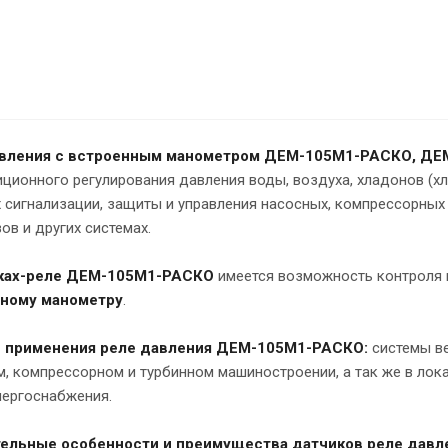
авления с встроенным манометром ДЕМ-105М1-РАСКО, Д
ционного регулирования давления воды, воздуха, хладонов (хл
 сигнализации, защиты и управления насосных, компрессорных 
ов и других системах.
ках-реле ДЕМ-105М1-РАСКО
имеется возможность контроля в
ному манометру
.
 применения реле давления ДЕМ-105М1-РАСКО:
системы ве
, компрессорном и турбинном машиностроении, а так же в лока
нергоснабжения.
ельные особенности и преимущества датчиков реле дав