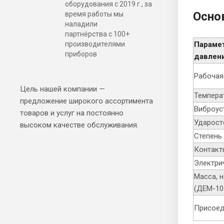
оборудования с 2019 г., за
Осно
время работы мы
наладили
партнёрства с 100+
производителями
Парамет
приборов
давлен
Рабочая
Цель нашей компании —
Темпера
предложение широкого ассортимента
Виброус
товаров и услуг на постоянно
Ударост
высоком качестве обслуживания.
Степень
Контакт
Электри
Масса, 
(ДЕМ-1
Присоед