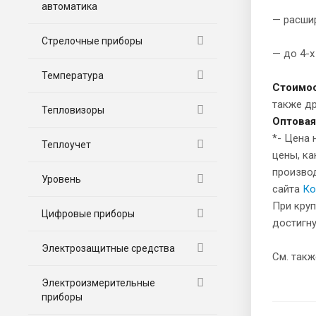
автоматика
— расши
Стрелочные приборы
— до 4-х
Температура
Стоимос
также д
Тепловизоры
Оптовая
*- Цена 
Теплоучет
цены, ка
производ
Уровень
сайта
Ко
При круп
Цифровые приборы
достигну
Электрозащитные средства
См. так
Электроизмерительные
приборы