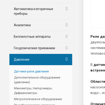
Автоматика и вторичные
приборы
Аналитика
Реле д
Беспилотные аппараты
двухпози
системах
Геодезические приемники
тепловоз
Давление
В
датчи
встроен
Датчики-реле давления
Дополнительное оборудование
Области
(давление)
насосном
Манометры, Напоромеры,
водо-, э
Дифманометры
Метрологическое оборудование
Отличит