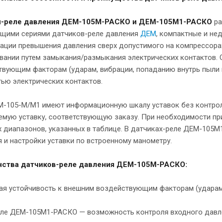
и-реле давления ДЕМ-105М-РАСКО и ДЕМ-105М1-РАСКО
ра
щими сериями датчиков-реле давления
ДЕМ
, компактные и не
ации превышения давления сверх допустимого на компрессорах, 
вании путем замыкания/размыкания электрических контактов.
твующим факторам (ударам, вибрации, попаданию внутрь пыли 
ью электрических контактов.
М-105-М/М1 имеют информационную шкалу уставок без контрол
емую уставку, соответствующую заказу. При необходимости пр
х диапазонов, указанных в таблице. В датчиках-реле ДЕМ-105
 и настройки уставки по встроенному манометру.
ства датчиков-реле давления ДЕМ-105М-РАСКО:
ая устойчивость к внешним воздействующим факторам (ударам,
еле ДЕМ-105М1-РАСКО — возможность контроля входного давлен