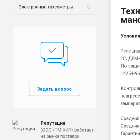
Электронные тахеометры
Техн
ман
Условия
Реле да
ºС, ДЕМ-
По защи
14254-96
Контроли
Задать вопрос
неагрес
температ
Средний 
Репутация
Средняя 
(ООО «ТМ-КИП» работает
Гарантий
на рынке поставок