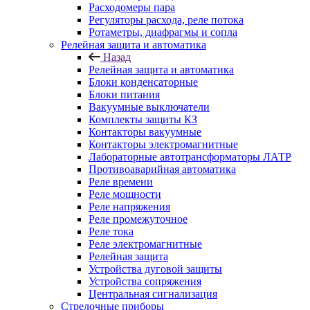
Расходомеры пара
Регуляторы расхода, реле потока
Ротаметры, диафрагмы и сопла
Релейная защита и автоматика
Назад
Релейная защита и автоматика
Блоки конденсаторные
Блоки питания
Вакуумные выключатели
Комплекты защиты КЗ
Контакторы вакуумные
Контакторы электромагнитные
Лабораторные автотрансформаторы ЛАТР
Противоаварийная автоматика
Реле времени
Реле мощности
Реле напряжения
Реле промежуточное
Реле тока
Реле электромагнитные
Релейная защита
Устройства дуговой защиты
Устройства сопряжения
Центральная сигнализация
Стрелочные приборы