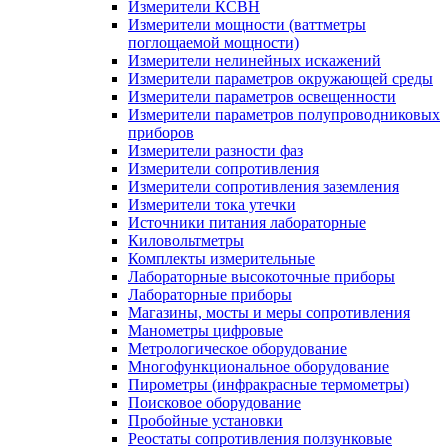
Измерители КСВН
Измерители мощности (ваттметры
поглощаемой мощности)
Измерители нелинейных искажений
Измерители параметров окружающей среды
Измерители параметров освещенности
Измерители параметров полупроводниковых
приборов
Измерители разности фаз
Измерители сопротивления
Измерители сопротивления заземления
Измерители тока утечки
Источники питания лабораторные
Киловольтметры
Комплекты измерительные
Лабораторные высокоточные приборы
Лабораторные приборы
Магазины, мосты и меры сопротивления
Манометры цифровые
Метрологическое оборудование
Многофункциональное оборудование
Пирометры (инфракрасные термометры)
Поисковое оборудование
Пробойные установки
Реостаты сопротивления ползунковые