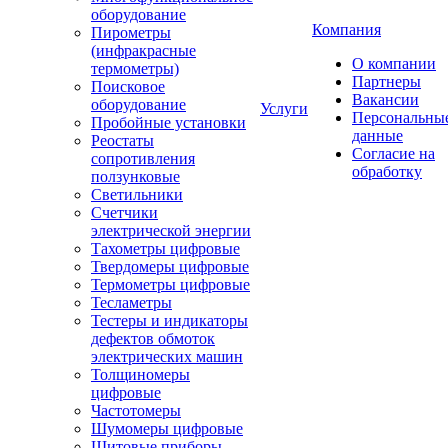
оборудование
Компания
Пирометры
(инфракрасные
О компании
термометры)
Партнеры
Поисковое
Вакансии
оборудование
Услуги
Персональны
Пробойные установки
данные
Реостаты
Согласие на
сопротивления
обработку
ползунковые
Светильники
Счетчики
электрической энергии
Тахометры цифровые
Твердомеры цифровые
Термометры цифровые
Тесламетры
Тестеры и индикаторы
дефектов обмоток
электрических машин
Толщиномеры
цифровые
Частотомеры
Шумомеры цифровые
Щитовые приборы