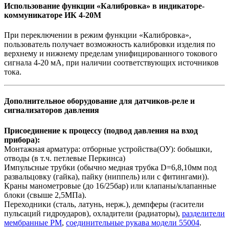
Использование функции «Калибровка» в индикаторе-
коммуникаторе ИК 4-20М
При переключении в режим функции «Калибровка»,
пользователь получает возможность калибровки изделия по
верхнему и нижнему пределам унифицированного токового
сигнала 4-20 мА, при наличии соответствующих источников
тока.
Дополнительное оборудование для датчиков-реле и
сигнализаторов давления
Присоединение к процессу (подвод давления на вход
прибора):
Монтажная арматура: отборные устройства(ОУ): бобышки,
отводы (в т.ч. петлевые Перкинса)
Импульсные трубки (обычно медная трубка D=6,8,10мм под
развальцовку (гайка), пайку (ниппель) или с фитингами)).
Краны манометровые (до 16/25бар) или клапаны/клапанные
блоки (свыше 2,5МПа).
Переходники (сталь, латунь, нерж.), демпферы (гасители
пульсаций гидроударов), охладители (радиаторы),
разделители
мембранные РМ
,
соединительные рукава модели 55004
.