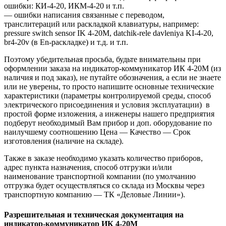
ошибки: КИ-4-20, ИКМ-4-20 и т.п.
— ошибки написания связанные с переводом,
транслитераций или раскладкой клавиатуры, например:
pressure switch sensor IK 4-20M, datchik-rele davleniya KI-4-20,
br4-20v (в En-раскладке) и т.д. и т.п.
Поэтому убедительная просьба, будьте внимательны при
оформлении заказа на индикатор-коммуникатор ИК 4-20М (из
наличия и под заказ), не путайте обозначения, а если не знаете
или не уверены, то просто напишите основные технические
характеристики (параметры контролируемой среды, способ
электрического присоединения и условия эксплуатации) в
простой форме изложения, а инженеры нашего предприятия
подберут необходимый Вам прибор и доп. оборудование по
наилучшему соотношению Цена — Качество — Срок
изготовления (наличие на складе).
Также в заказе необходимо указать количество приборов,
адрес пункта назначения, способ отгрузки и/или
наименование транспортной компании (по умолчанию
отгрузка будет осуществляться со склада из Москвы через
транспортную компанию — ТК «Деловые Линии»).
Разрешительная и техническая документация на
индикатор-коммуникатор ИК 4-20М