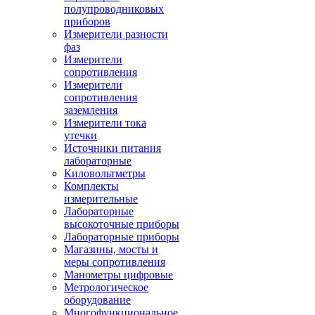
полупроводниковых
приборов
Измерители разности
фаз
Измерители
сопротивления
Измерители
сопротивления
заземления
Измерители тока
утечки
Источники питания
лабораторные
Киловольтметры
Комплекты
измерительные
Лабораторные
высокоточные приборы
Лабораторные приборы
Магазины, мосты и
меры сопротивления
Манометры цифровые
Метрологическое
оборудование
Многофункциональное