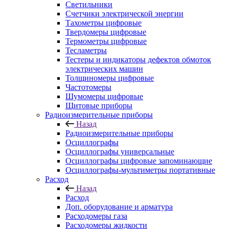
Светильники
Счетчики электрической энергии
Тахометры цифровые
Твердомеры цифровые
Термометры цифровые
Тесламетры
Тестеры и индикаторы дефектов обмоток
электрических машин
Толщиномеры цифровые
Частотомеры
Шумомеры цифровые
Щитовые приборы
Радиоизмерительные приборы
Назад
Радиоизмерительные приборы
Осциллографы
Осциллографы универсальные
Осциллографы цифровые запоминающие
Осциллографы-мультиметры портативные
Расход
Назад
Расход
Доп. оборудование и арматура
Расходомеры газа
Расходомеры жидкости