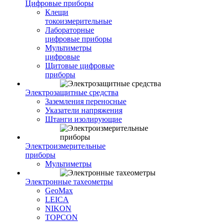
Цифровые приборы
Клещи
токоизмерительные
Лабораторные
цифровые приборы
Мультиметры
цифровые
Щитовые цифровые
приборы
Электрозащитные средства
Заземления переносные
Указатели напряжения
Штанги изолирующие
Электроизмерительные
приборы
Мультиметры
Электронные тахеометры
GeoMax
LEICA
NIKON
TOPCON