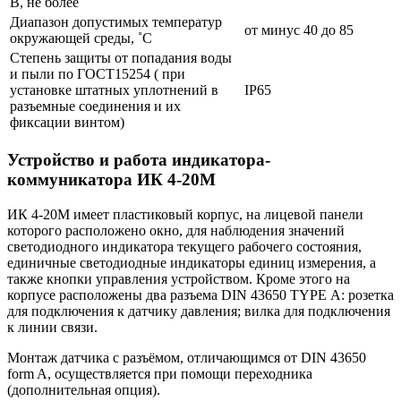
В, не более
Диапазон допустимых температур
от минус 40 до 85
окружающей среды, ˚С
Степень защиты от попадания воды
и пыли по ГОСТ15254 ( при
установке штатных уплотнений в
IP65
разъемные соединения и их
фиксации винтом)
Устройство и работа индикатора-
коммуникатора ИК 4-20М
ИК 4-20М имеет пластиковый корпус, на лицевой панели
которого расположено окно, для наблюдения значений
светодиодного индикатора текущего рабочего состояния,
единичные светодиодные индикаторы единиц измерения, а
также кнопки управления устройством. Кроме этого на
корпусе расположены два разъема DIN 43650 TYPE А: розетка
для подключения к датчику давления; вилка для подключения
к линии связи.
Монтаж датчика с разъёмом, отличающимся от DIN 43650
form A, осуществляется при помощи переходника
(дополнительная опция).