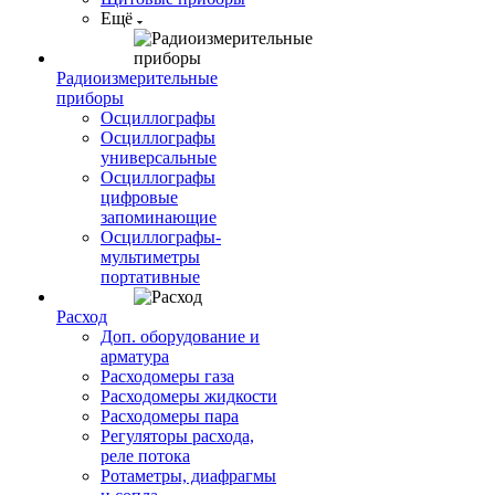
Ещё
Радиоизмерительные
приборы
Осциллографы
Осциллографы
универсальные
Осциллографы
цифровые
запоминающие
Осциллографы-
мультиметры
портативные
Расход
Доп. оборудование и
арматура
Расходомеры газа
Расходомеры жидкости
Расходомеры пара
Регуляторы расхода,
реле потока
Ротаметры, диафрагмы