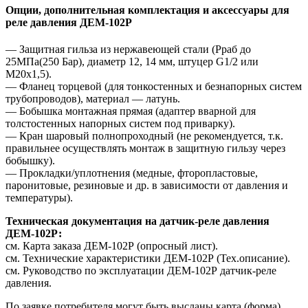
Опции, дополнительная комплектация и аксессуары для
реле давления ДЕМ-102Р
— Защитная гильза из нержавеющей стали (Рраб до
25МПа(250 Бар), диаметр 12, 14 мм, штуцер G1/2 или
М20х1,5).
— Фланец торцевой (для тонкостенных и безнапорных систем
трубопроводов), материал — латунь.
— Бобышка монтажная прямая (адаптер вварной для
толстостенных напорных систем под приварку).
— Кран шаровый полнопроходный (не рекомендуется, т.к.
правильнее осуществлять монтаж в защитную гильзу через
бобышку).
— Прокладки/уплотнения (медные, фторопластовые,
паронитовые, резиновые и др. в зависимости от давления и
температуры).
Техническая документация на датчик-реле давления
ДЕМ-102Р:
см. Карта заказа ДЕМ-102Р (опросный лист).
см. Технические характеристики ДЕМ-102Р (Тех.описание).
см. Руководство по эксплуатации ДЕМ-102Р датчик-реле
давления.
По заявке потребителя могут быть высланы карта (форма)