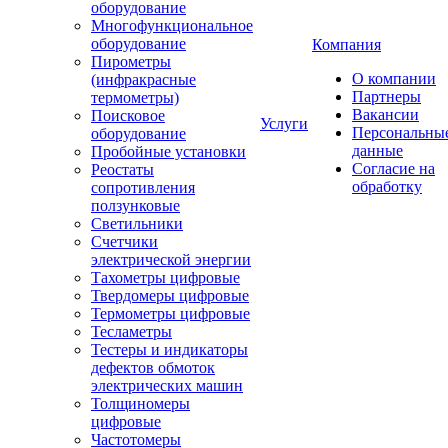
оборудование
Многофункциональное
оборудование
Компания
Пирометры
О компании
(инфракрасные
Партнеры
термометры)
Вакансии
Поисковое
Услуги
Персональны
оборудование
данные
Пробойные установки
Согласие на
Реостаты
обработку
сопротивления
ползунковые
Светильники
Счетчики
электрической энергии
Тахометры цифровые
Твердомеры цифровые
Термометры цифровые
Тесламетры
Тестеры и индикаторы
дефектов обмоток
электрических машин
Толщиномеры
цифровые
Частотомеры