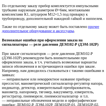
По отдельному заказу прибор комплектуется импульсными
трубками наружным диаметром Ø=6мм, монтажными
комплектами К1, штуцером М12×1,5 под приварку к
трубопроводу, дополнительной накидной гайкой и ниппелем.
Также по отдельному заказу может быть поставлено
прочее
дополнительное оборудование и аксессуары
.
Возможные ошибки при оформлении заказа на
сигнализаторы — реле давления ДЕМ102-Р (ДЭМ-102Р)
При заказе сигнализаторов — реле давления ДЕМ102-Р
(ДЭМ-102Р) рекомендуем быть внимательными при
оформлении заказа, в т.ч. учитывать возможные варианты
записи обозначения и встречающиеся ошибки при заказе.
Например, нам доводилось сталкиваться с такими ошибками в
заявках:
— неправильное или некорректное название прибора:
прессостат, манометрический сигнализатор-регулятор напора,
индикатор, детектор, измерительный преобразователь,
манометр, напоромер, тягомер, вакуумметр, измеритель,
регистратор, пневмореле, пневмосигнализатор и т.п.
— неправильные обозначения модели и орфографические
ошибки: ДЕМ102-Р, ДЭМ-102Р, ДЕМ102Р-01, ДЕМ102Р-02,