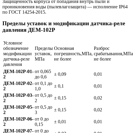
Защищенность корпуса от попадания внутрь пыли и
проникновения воды (пылевлагозащита) — исполнение IP64
по ГОСТ 14254-2015.
Пределы уставок и модификации датчика-реле
давления ДЕМ-102Р
Условное
обозначение
Пределы
Основная
Разброс
модификации
уставок,
погрешность,МПа,
срабатывания,МПа
датчика-реле
МПа
не более
не более
давления
ДЕМ-102Р-01-
от 0,065
± 0,09
0,01
2
до 0,6
ДЕМ-102Р-02-
от 0,1 до
± 0,1
0,01
2
1,0
ДЕМ-102Р-03-
от 0,5 до
± 0,15
0,02
2
2
ДЕМ-102Р-05-
от 0,5 до
± 0,15
0,02
2
3
ДЕМ-102Р-06-
от 0 до
± 0,01
0,01
2
0,15
ДЕМ-102Р-07-
от 0 до