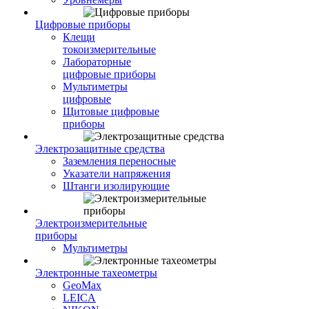
Цифровые приборы
Клещи
токоизмерительные
Лабораторные
цифровые приборы
Мультиметры
цифровые
Щитовые цифровые
приборы
Электрозащитные средства
Заземления переносные
Указатели напряжения
Штанги изолирующие
Электроизмерительные
приборы
Мультиметры
Электронные тахеометры
GeoMax
LEICA