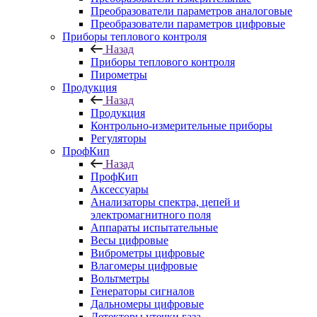
Преобразователи параметров аналоговые
Преобразователи параметров цифровые
Приборы теплового контроля
Назад
Приборы теплового контроля
Пирометры
Продукция
Назад
Продукция
Контрольно-измерительные приборы
Регуляторы
ПрофКип
Назад
ПрофКип
Аксессуары
Анализаторы спектра, цепей и
электромагнитного поля
Аппараты испытательные
Весы цифровые
Виброметры цифровые
Влагомеры цифровые
Вольтметры
Генераторы сигналов
Дальномеры цифровые
Детекторы утечки газа