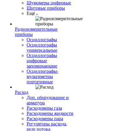
Шумомеры цифровые
Щитовые приборы
Ещё
Радиоизмерительные
приборы
Осциллографы
Осциллографы
универсальные
Осциллографы
цифровые
запоминающие
Осциллографы-
мультиметры
портативные
Расход
Доп. оборудование и
арматура
Расходомеры газа
Расходомеры жидкости
Расходомеры пара
Регуляторы расхода,
реле потока