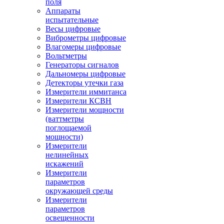
поля
Аппараты
испытательные
Весы цифровые
Виброметры цифровые
Влагомеры цифровые
Вольтметры
Генераторы сигналов
Дальномеры цифровые
Детекторы утечки газа
Измерители иммитанса
Измерители КСВН
Измерители мощности
(ваттметры
поглощаемой
мощности)
Измерители
нелинейных
искажений
Измерители
параметров
окружающей среды
Измерители
параметров
освещенности