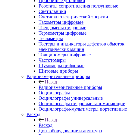
Пробойные установки
Реостаты сопротивления ползунковые
Светильники
Счетчики электрической энергии
Тахометры цифровые
Твердомеры цифровые
Термометры цифровые
Тесламетры
Тестеры и индикаторы дефектов обмоток
электрических машин
Толщиномеры цифровые
Частотомеры
Шумомеры цифровые
Щитовые приборы
Радиоизмерительные приборы
Назад
Радиоизмерительные приборы
Осциллографы
Осциллографы универсальные
Осциллографы цифровые запоминающие
Осциллографы-мультиметры портативные
Расход
Назад
Расход
Доп. оборудование и арматура