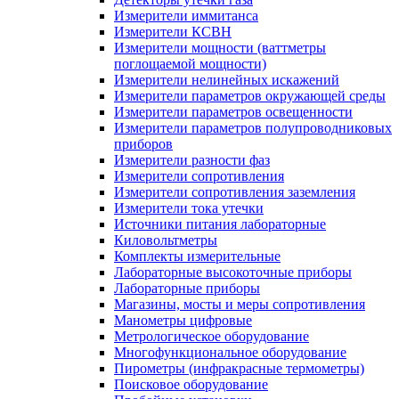
Измерители иммитанса
Измерители КСВН
Измерители мощности (ваттметры
поглощаемой мощности)
Измерители нелинейных искажений
Измерители параметров окружающей среды
Измерители параметров освещенности
Измерители параметров полупроводниковых
приборов
Измерители разности фаз
Измерители сопротивления
Измерители сопротивления заземления
Измерители тока утечки
Источники питания лабораторные
Киловольтметры
Комплекты измерительные
Лабораторные высокоточные приборы
Лабораторные приборы
Магазины, мосты и меры сопротивления
Манометры цифровые
Метрологическое оборудование
Многофункциональное оборудование
Пирометры (инфракрасные термометры)
Поисковое оборудование