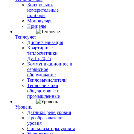
Контрольно-
измерительные
приборы
Монокуляры
Прицелы
Теплоучет
Диспетчеризация
Квартирные
теплосчетчики
Ду-15,20,25
Коммуникационное и
сервисное
оборудование
Тепловычислители
Теплосчетчики
общедомовые и
промышленные
Уровень
Датчики-реле уровня
Преобразователи
уровня
Сигнализаторы уровня
Уровнемеры