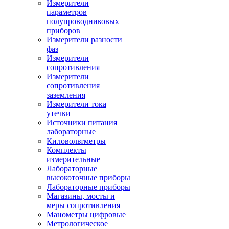
Измерители
параметров
полупроводниковых
приборов
Измерители разности
фаз
Измерители
сопротивления
Измерители
сопротивления
заземления
Измерители тока
утечки
Источники питания
лабораторные
Киловольтметры
Комплекты
измерительные
Лабораторные
высокоточные приборы
Лабораторные приборы
Магазины, мосты и
меры сопротивления
Манометры цифровые
Метрологическое