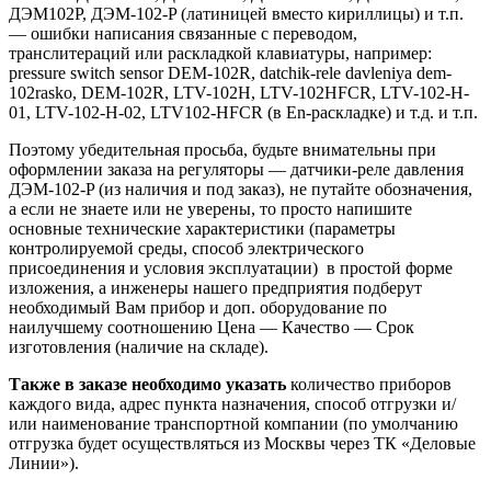
ДЭМ102Р, ДЭМ-102-P (латиницей вместо кириллицы) и т.п.
— ошибки написания связанные с переводом,
транслитераций или раскладкой клавиатуры, например:
pressure switch sensor DEM-102R, datchik-rele davleniya dem-
102rasko, DEM-102R, LTV-102H, LTV-102HFCR, LTV-102-H-
01, LTV-102-H-02, LTV102-HFCR (в En-раскладке) и т.д. и т.п.
Поэтому убедительная просьба, будьте внимательны при
оформлении заказа на регуляторы — датчики-реле давления
ДЭМ-102-P (из наличия и под заказ), не путайте обозначения,
а если не знаете или не уверены, то просто напишите
основные технические характеристики (параметры
контролируемой среды, способ электрического
присоединения и условия эксплуатации) в простой форме
изложения, а инженеры нашего предприятия подберут
необходимый Вам прибор и доп. оборудование по
наилучшему соотношению Цена — Качество — Срок
изготовления (наличие на складе).
Также в заказе необходимо указать
количество приборов
каждого вида, адрес пункта назначения, способ отгрузки и/
или наименование транспортной компании (по умолчанию
отгрузка будет осуществляться из Москвы через ТК «Деловые
Линии»).