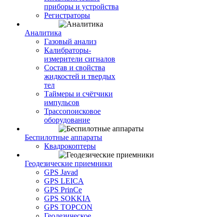
приборы и устройства
Регистраторы
Аналитика
Газовый анализ
Калибраторы-
измерители сигналов
Состав и свойства
жидкостей и твердых
тел
Таймеры и счётчики
импульсов
Трассопоисковое
оборудование
Беспилотные аппараты
Квадрокоптеры
Геодезические приемники
GPS Javad
GPS LEICA
GPS PrinCe
GPS SOKKIA
GPS TOPCON
Геодезическое