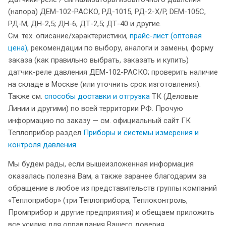
(напора) ДЕМ-102-РАСКО, РД-1015, РД-2-Х/P, DEM-105C,
РД-M, ДН-2,5; ДН-6, ДТ-2,5; ДТ-40 и другие.
См. тех. описание/характеристики,
прайс-лист (оптовая
цена)
, рекомендации по выбору, аналоги и замены, форму
заказа (как правильно выбрать, заказать и купить)
датчик-реле давления ДЕМ-102-РАСКО; проверить наличие
на складе в Москве (или уточнить срок изготовления).
Также см.
способы доставки и отгрузка
ТК (Деловые
Линии и другими) по всей территории РФ. Прочую
информацию по заказу — см. официальный сайт ГК
Теплоприбор раздел
Приборы и системы измерения и
контроля давления
.
Мы будем рады, если вышеизложенная информация
оказалась полезна Вам, а также заранее благодарим за
обращение в любое из представительств группы компаний
«Теплоприбор» (три Теплоприбора, Теплоконтроль,
Промприбор и другие предприятия) и обещаем приложить
все усилия для оправдания Вашего доверия.