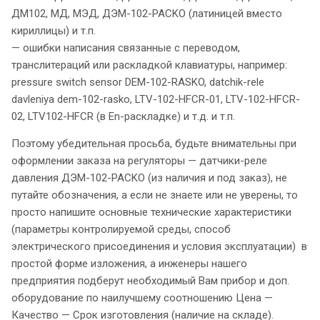
ДМ102, МД, МЭД, ДЭМ-102-PACKO (латиницей вместо
кириллицы) и т.п.
— ошибки написания связанные с переводом,
транслитераций или раскладкой клавиатуры, например:
pressure switch sensor DEM-102-RASKO, datchik-rele
davleniya dem-102-rasko, LTV-102-HFCR-01, LTV-102-HFCR-
02, LTV102-HFCR (в En-раскладке) и т.д. и т.п.
Поэтому убедительная просьба, будьте внимательны при
оформлении заказа на регуляторы — датчики-реле
давления ДЭМ-102-PACKO (из наличия и под заказ), не
путайте обозначения, а если не знаете или не уверены, то
просто напишите основные технические характеристики
(параметры контролируемой среды, способ
электрического присоединения и условия эксплуатации) в
простой форме изложения, а инженеры нашего
предприятия подберут необходимый Вам прибор и доп.
оборудование по наилучшему соотношению Цена —
Качество — Срок изготовления (наличие на складе).