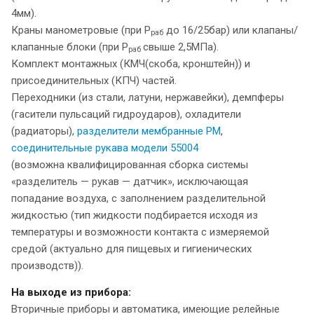
4мм).
Краны манометровые (при Р
до 16/25бар) или клапаны/
раб
клапанные блоки (при Р
свыше 2,5МПа).
раб
Комплект монтажных (КМЧ(скоба, кронштейн)) и
присоединительных (КПЧ) частей.
Переходники (из стали, латуни, нержавейки), демпферы
(гасители пульсаций гидроударов), охладители
(радиаторы),
разделители мембранные РМ
,
соединительные рукава модели 55004
(возможна квалифицированная сборка системы
«разделитель — рукав — датчик», исключающая
попадание воздуха, с заполнением разделительной
жидкостью (тип жидкости подбирается исходя из
температуры и возможности контакта с измеряемой
средой (актуально для пищевых и гигиенических
производств)).
На выходе из прибора:
Вторичные приборы и автоматика, имеющие релейные