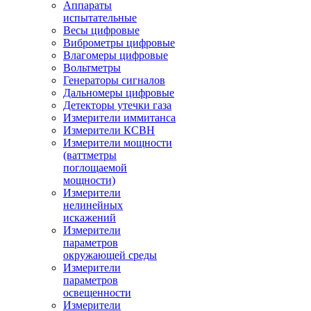
Аппараты
испытательные
Весы цифровые
Виброметры цифровые
Влагомеры цифровые
Вольтметры
Генераторы сигналов
Дальномеры цифровые
Детекторы утечки газа
Измерители иммитанса
Измерители КСВН
Измерители мощности
(ваттметры
поглощаемой
мощности)
Измерители
нелинейных
искажений
Измерители
параметров
окружающей среды
Измерители
параметров
освещенности
Измерители