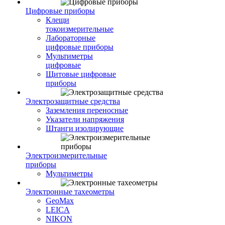
Цифровые приборы
Клещи
токоизмерительные
Лабораторные
цифровые приборы
Мультиметры
цифровые
Щитовые цифровые
приборы
Электрозащитные средства
Заземления переносные
Указатели напряжения
Штанги изолирующие
Электроизмерительные
приборы
Мультиметры
Электронные тахеометры
GeoMax
LEICA
NIKON