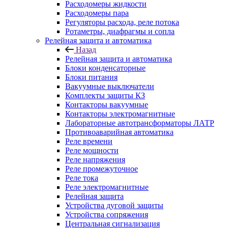
Расходомеры жидкости
Расходомеры пара
Регуляторы расхода, реле потока
Ротаметры, диафрагмы и сопла
Релейная защита и автоматика
Назад
Релейная защита и автоматика
Блоки конденсаторные
Блоки питания
Вакуумные выключатели
Комплекты защиты КЗ
Контакторы вакуумные
Контакторы электромагнитные
Лабораторные автотрансформаторы ЛАТР
Противоаварийная автоматика
Реле времени
Реле мощности
Реле напряжения
Реле промежуточное
Реле тока
Реле электромагнитные
Релейная защита
Устройства дуговой защиты
Устройства сопряжения
Центральная сигнализация