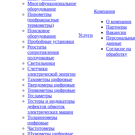
Многофункциональное
оборудование
Компания
Пирометры
(инфракрасные
О компании
термометры)
Партнеры
Поисковое
Вакансии
Услуги
оборудование
Персональны
Пробойные установки
данные
Реостаты
Согласие на
сопротивления
обработку
ползунковые
Светильники
Счетчики
электрической энергии
Тахометры цифровые
Твердомеры цифровые
Термометры цифровые
Тесламетры
Тестеры и индикаторы
дефектов обмоток
электрических машин
Толщиномеры
цифровые
Частотомеры
Шумомеры цифровые