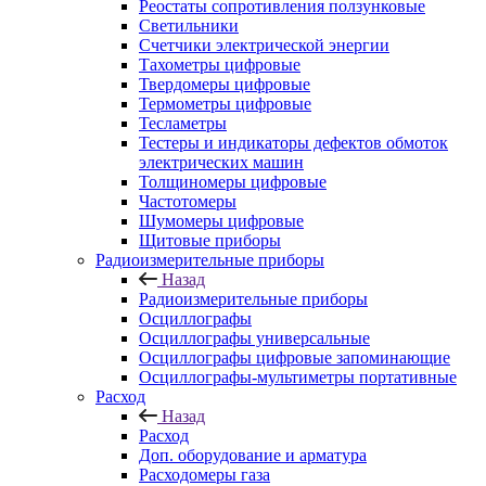
Реостаты сопротивления ползунковые
Светильники
Счетчики электрической энергии
Тахометры цифровые
Твердомеры цифровые
Термометры цифровые
Тесламетры
Тестеры и индикаторы дефектов обмоток
электрических машин
Толщиномеры цифровые
Частотомеры
Шумомеры цифровые
Щитовые приборы
Радиоизмерительные приборы
Назад
Радиоизмерительные приборы
Осциллографы
Осциллографы универсальные
Осциллографы цифровые запоминающие
Осциллографы-мультиметры портативные
Расход
Назад
Расход
Доп. оборудование и арматура
Расходомеры газа