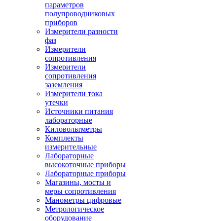
параметров
полупроводниковых
приборов
Измерители разности
фаз
Измерители
сопротивления
Измерители
сопротивления
заземления
Измерители тока
утечки
Источники питания
лабораторные
Киловольтметры
Комплекты
измерительные
Лабораторные
высокоточные приборы
Лабораторные приборы
Магазины, мосты и
меры сопротивления
Манометры цифровые
Метрологическое
оборудование