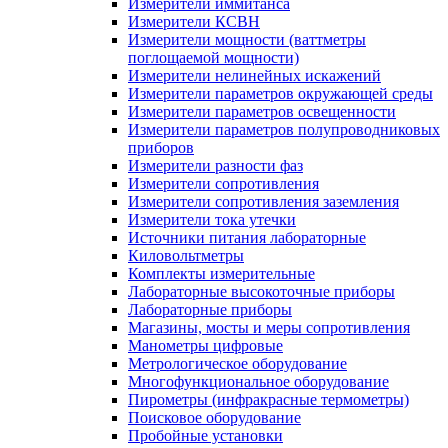
Измерители иммитанса
Измерители КСВН
Измерители мощности (ваттметры
поглощаемой мощности)
Измерители нелинейных искажений
Измерители параметров окружающей среды
Измерители параметров освещенности
Измерители параметров полупроводниковых
приборов
Измерители разности фаз
Измерители сопротивления
Измерители сопротивления заземления
Измерители тока утечки
Источники питания лабораторные
Киловольтметры
Комплекты измерительные
Лабораторные высокоточные приборы
Лабораторные приборы
Магазины, мосты и меры сопротивления
Манометры цифровые
Метрологическое оборудование
Многофункциональное оборудование
Пирометры (инфракрасные термометры)
Поисковое оборудование
Пробойные установки