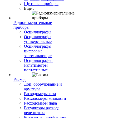
Щитовые приборы
Ещё
Радиоизмерительные
приборы
Осциллографы
Осциллографы
универсальные
Осциллографы
цифровые
запоминающие
Осциллографы-
мультиметры
портативные
Расход
Доп. оборудование и
арматура
Расходомеры газа
Расходомеры жидкости
Расходомеры пара
Регуляторы расхода,
реле потока
Ротаметры, диафрагмы