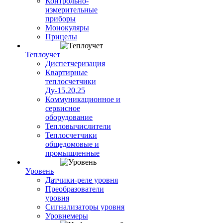
Контрольно-
измерительные
приборы
Монокуляры
Прицелы
Теплоучет
Диспетчеризация
Квартирные
теплосчетчики
Ду-15,20,25
Коммуникационное и
сервисное
оборудование
Тепловычислители
Теплосчетчики
общедомовые и
промышленные
Уровень
Датчики-реле уровня
Преобразователи
уровня
Сигнализаторы уровня
Уровнемеры