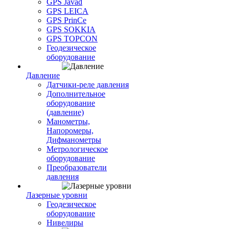
GPS Javad
GPS LEICA
GPS PrinCe
GPS SOKKIA
GPS TOPCON
Геодезическое
оборудование
Давление
Датчики-реле давления
Дополнительное
оборудование
(давление)
Манометры,
Напоромеры,
Дифманометры
Метрологическое
оборудование
Преобразователи
давления
Лазерные уровни
Геодезическое
оборудование
Нивелиры