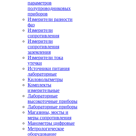
параметров
полупроводниковых
приборов
Измерители разности
фаз
Измерители
сопротивления
Измерители
сопротивления
заземления
Измерители тока
утечки
Источники питания
лабораторные
Киловольтметры
Комплекты
измерительные
Лабораторные
высокоточные приборы
Лабораторные приборы
Магазины, мосты и
меры сопротивления
Манометры цифровые
Метрологическое
оборудование