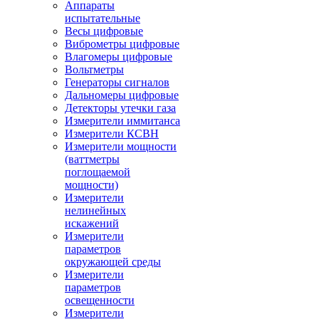
Аппараты
испытательные
Весы цифровые
Виброметры цифровые
Влагомеры цифровые
Вольтметры
Генераторы сигналов
Дальномеры цифровые
Детекторы утечки газа
Измерители иммитанса
Измерители КСВН
Измерители мощности
(ваттметры
поглощаемой
мощности)
Измерители
нелинейных
искажений
Измерители
параметров
окружающей среды
Измерители
параметров
освещенности
Измерители