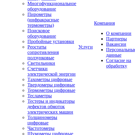
Многофункциональное
оборудование
Пирометры
(инфракрасные
Компания
термометры)
Поисковое
О компании
оборудование
Партнеры
Пробойные установки
Вакансии
Реостаты
Услуги
Персональны
сопротивления
данные
ползунковые
Согласие на
Светильники
обработку
Счетчики
электрической энергии
Тахометры цифровые
Твердомеры цифровые
Термометры цифровые
Тесламетры
Тестеры и индикаторы
дефектов обмоток
электрических машин
Толщиномеры
цифровые
Частотомеры
Шумомеры цифровые