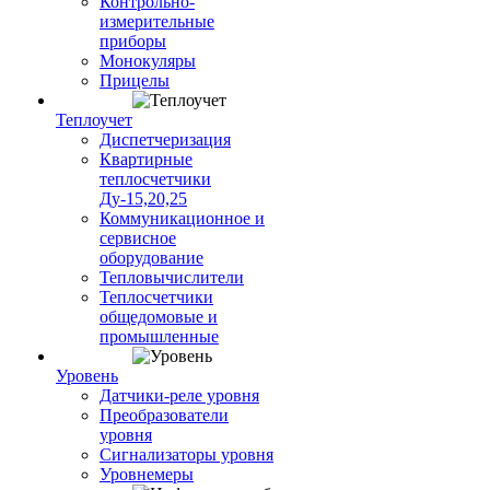
Контрольно-
измерительные
приборы
Монокуляры
Прицелы
Теплоучет
Диспетчеризация
Квартирные
теплосчетчики
Ду-15,20,25
Коммуникационное и
сервисное
оборудование
Тепловычислители
Теплосчетчики
общедомовые и
промышленные
Уровень
Датчики-реле уровня
Преобразователи
уровня
Сигнализаторы уровня
Уровнемеры