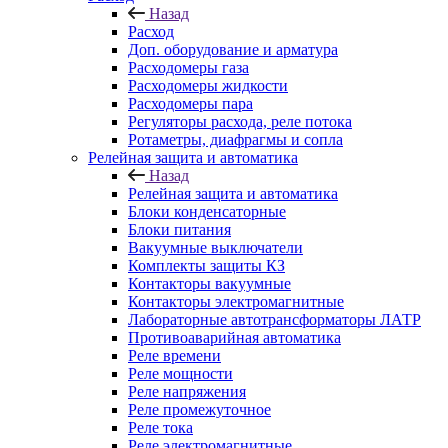
Назад
Расход
Доп. оборудование и арматура
Расходомеры газа
Расходомеры жидкости
Расходомеры пара
Регуляторы расхода, реле потока
Ротаметры, диафрагмы и сопла
Релейная защита и автоматика
Назад
Релейная защита и автоматика
Блоки конденсаторные
Блоки питания
Вакуумные выключатели
Комплекты защиты КЗ
Контакторы вакуумные
Контакторы электромагнитные
Лабораторные автотрансформаторы ЛАТР
Противоаварийная автоматика
Реле времени
Реле мощности
Реле напряжения
Реле промежуточное
Реле тока
Реле электромагнитные