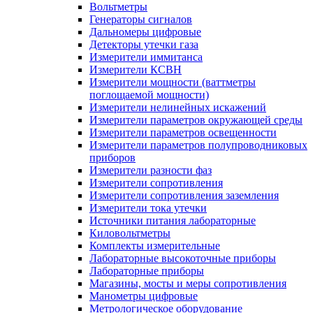
Вольтметры
Генераторы сигналов
Дальномеры цифровые
Детекторы утечки газа
Измерители иммитанса
Измерители КСВН
Измерители мощности (ваттметры
поглощаемой мощности)
Измерители нелинейных искажений
Измерители параметров окружающей среды
Измерители параметров освещенности
Измерители параметров полупроводниковых
приборов
Измерители разности фаз
Измерители сопротивления
Измерители сопротивления заземления
Измерители тока утечки
Источники питания лабораторные
Киловольтметры
Комплекты измерительные
Лабораторные высокоточные приборы
Лабораторные приборы
Магазины, мосты и меры сопротивления
Манометры цифровые
Метрологическое оборудование