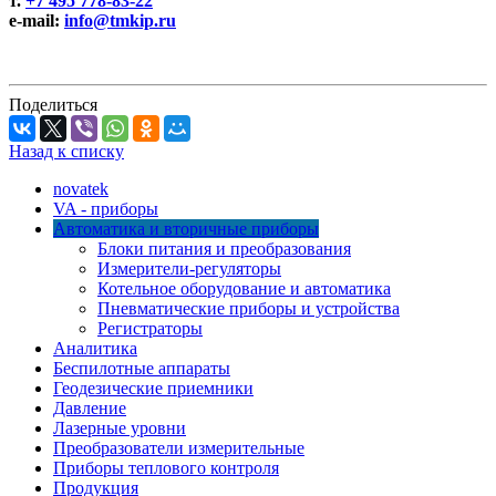
т.
+7 495 778-83-22
e-mail:
info@tmkip.ru
Поделиться
Назад к списку
novatek
VA - приборы
Автоматика и вторичные приборы
Блоки питания и преобразования
Измерители-регуляторы
Котельное оборудование и автоматика
Пневматические приборы и устройства
Регистраторы
Аналитика
Беспилотные аппараты
Геодезические приемники
Давление
Лазерные уровни
Преобразователи измерительные
Приборы теплового контроля
Продукция