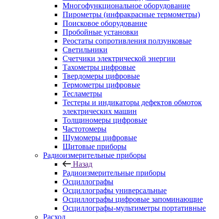
Многофункциональное оборудование
Пирометры (инфракрасные термометры)
Поисковое оборудование
Пробойные установки
Реостаты сопротивления ползунковые
Светильники
Счетчики электрической энергии
Тахометры цифровые
Твердомеры цифровые
Термометры цифровые
Тесламетры
Тестеры и индикаторы дефектов обмоток
электрических машин
Толщиномеры цифровые
Частотомеры
Шумомеры цифровые
Щитовые приборы
Радиоизмерительные приборы
Назад
Радиоизмерительные приборы
Осциллографы
Осциллографы универсальные
Осциллографы цифровые запоминающие
Осциллографы-мультиметры портативные
Расход