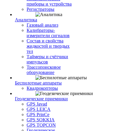
приборы и устройства
Регистраторы
Аналитика
Газовый анализ
Калибраторы-
измерители сигналов
Состав и свойства
жидкостей и твердых
тел
Таймеры и счётчики
импульсов
Трассопоисковое
оборудование
Беспилотные аппараты
Квадрокоптеры
Геодезические приемники
GPS Javad
GPS LEICA
GPS PrinCe
GPS SOKKIA
GPS TOPCON
Геодезическое