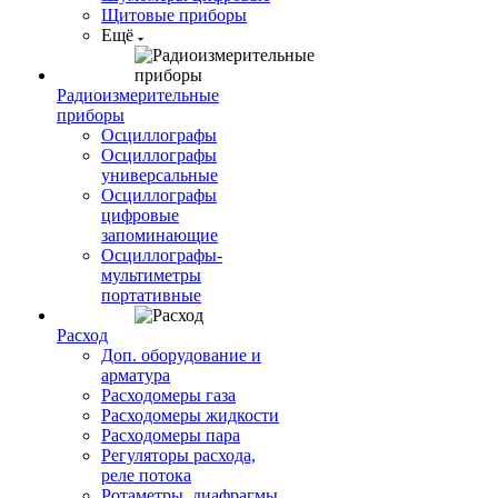
Щитовые приборы
Ещё
Радиоизмерительные
приборы
Осциллографы
Осциллографы
универсальные
Осциллографы
цифровые
запоминающие
Осциллографы-
мультиметры
портативные
Расход
Доп. оборудование и
арматура
Расходомеры газа
Расходомеры жидкости
Расходомеры пара
Регуляторы расхода,
реле потока
Ротаметры, диафрагмы