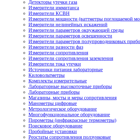
Детекторы утечки газа
Измерители иммитанса
Измерители КСВН
Измерители мощности (ваттметры поглощаемой м
Измерители нелинейных искажений
Измерители параметров окружающей среды
Измерители параметров освещенности
Измерители параметров полупроводниковых приб
Измерители разности фаз
Измерители сопротивления
Измерители сопротивления заземления
Измерители тока утечки
Источники питания лабораторные
Киловольтметры
Комплекты измерительные
Лабораторные высокоточные приборы
Лабораторные приборы
Магазины, мосты и меры сопротивления
Манометры цифровые
Метрологическое оборудование
Многофункциональное оборудование
Пирометры (инфракрасные термометры)
Поисковое оборудование
Пробойные установки
Реостаты сопротивления ползунковые