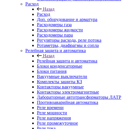
Расход
Назад
Расход
Доп. оборудование и арматура
Расходомеры газа
Расходомеры жидкости
Расходомеры пара
Регуляторы расхода, реле потока
Ротаметры, диафрагмы и сопла
Релейная защита и автоматика
Назад
Релейная защита и автоматика
Блоки конденсаторные
Блоки питания
Вакуумные выключатели
Комплекты защиты КЗ
Контакторы вакуумные
Контакторы электромагнитные
Лабораторные автотрансформаторы ЛАТР
Противоаварийная автоматика
Реле времени
Реле мощности
Реле напряжения
Реле промежуточное
Реле тока