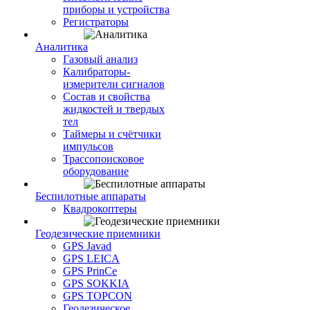
приборы и устройства
Регистраторы
Аналитика
Газовый анализ
Калибраторы-
измерители сигналов
Состав и свойства
жидкостей и твердых
тел
Таймеры и счётчики
импульсов
Трассопоисковое
оборудование
Беспилотные аппараты
Квадрокоптеры
Геодезические приемники
GPS Javad
GPS LEICA
GPS PrinCe
GPS SOKKIA
GPS TOPCON
Геодезическое