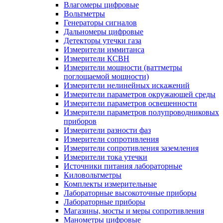
Влагомеры цифровые
Вольтметры
Генераторы сигналов
Дальномеры цифровые
Детекторы утечки газа
Измерители иммитанса
Измерители КСВН
Измерители мощности (ваттметры
поглощаемой мощности)
Измерители нелинейных искажений
Измерители параметров окружающей среды
Измерители параметров освещенности
Измерители параметров полупроводниковых
приборов
Измерители разности фаз
Измерители сопротивления
Измерители сопротивления заземления
Измерители тока утечки
Источники питания лабораторные
Киловольтметры
Комплекты измерительные
Лабораторные высокоточные приборы
Лабораторные приборы
Магазины, мосты и меры сопротивления
Манометры цифровые