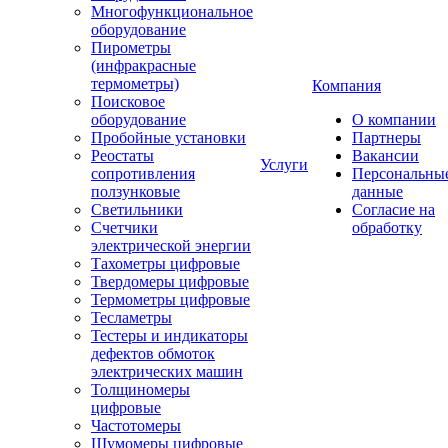
Многофункциональное
оборудование
Пирометры
(инфракрасные
термометры)
Компания
Поисковое
оборудование
О компании
Пробойные установки
Партнеры
Реостаты
Вакансии
Услуги
сопротивления
Персональны
ползунковые
данные
Светильники
Согласие на
Счетчики
обработку
электрической энергии
Тахометры цифровые
Твердомеры цифровые
Термометры цифровые
Тесламетры
Тестеры и индикаторы
дефектов обмоток
электрических машин
Толщиномеры
цифровые
Частотомеры
Шумомеры цифровые