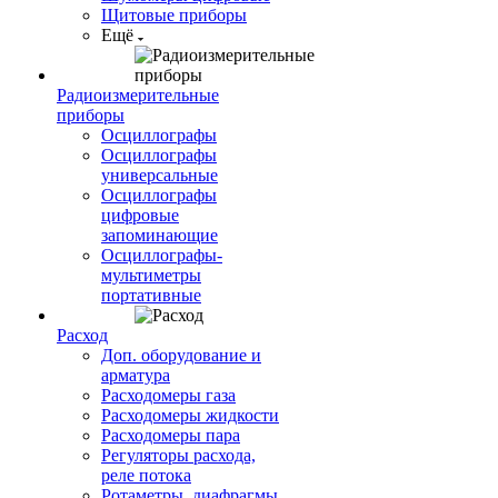
Щитовые приборы
Ещё
Радиоизмерительные
приборы
Осциллографы
Осциллографы
универсальные
Осциллографы
цифровые
запоминающие
Осциллографы-
мультиметры
портативные
Расход
Доп. оборудование и
арматура
Расходомеры газа
Расходомеры жидкости
Расходомеры пара
Регуляторы расхода,
реле потока
Ротаметры, диафрагмы