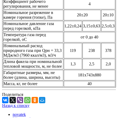
Коэффициент рабочего
4
регулирования, не менее
Номинальное разрежение в
20±20
20±10
камере горения (топке), Па
Номинальное давление газа
1,22±0,24
3,15±0,63
2,5±0,3
перед горелкой, кПа
Температура газа перед
от 0 до 40
горелкой, oС
Номинальный расход
природного газа при Qpн = 33,3
119
238
378
МДж/м3 (7960 ккал/м3), м3/ч
Длина факела при номинальной
1,3
2,5
2,0
тепловой мощности, м, не более
Габаритные размеры, мм, не
181х743х880
более (длина, ширина, высоты)
Масса, кг, не более
40
Поделиться
Назад к списку
novatek