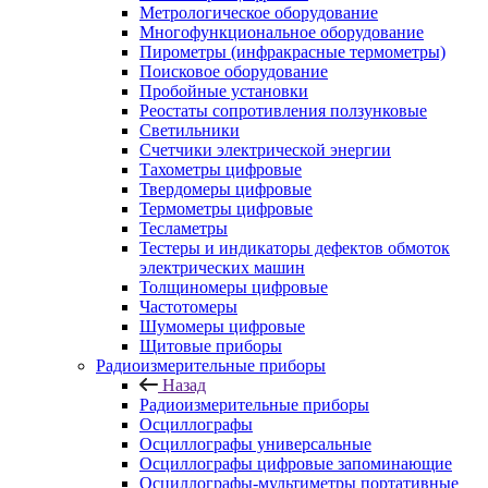
Метрологическое оборудование
Многофункциональное оборудование
Пирометры (инфракрасные термометры)
Поисковое оборудование
Пробойные установки
Реостаты сопротивления ползунковые
Светильники
Счетчики электрической энергии
Тахометры цифровые
Твердомеры цифровые
Термометры цифровые
Тесламетры
Тестеры и индикаторы дефектов обмоток
электрических машин
Толщиномеры цифровые
Частотомеры
Шумомеры цифровые
Щитовые приборы
Радиоизмерительные приборы
Назад
Радиоизмерительные приборы
Осциллографы
Осциллографы универсальные
Осциллографы цифровые запоминающие
Осциллографы-мультиметры портативные