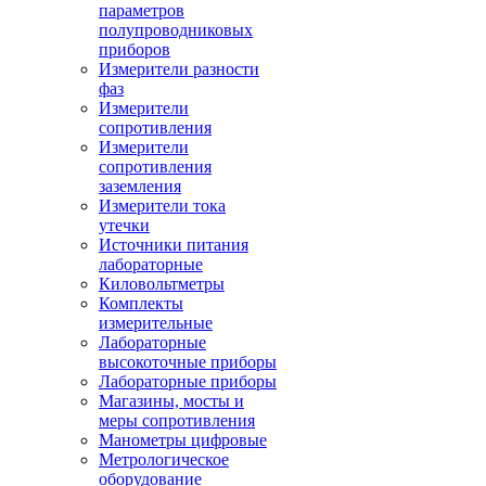
параметров
полупроводниковых
приборов
Измерители разности
фаз
Измерители
сопротивления
Измерители
сопротивления
заземления
Измерители тока
утечки
Источники питания
лабораторные
Киловольтметры
Комплекты
измерительные
Лабораторные
высокоточные приборы
Лабораторные приборы
Магазины, мосты и
меры сопротивления
Манометры цифровые
Метрологическое
оборудование