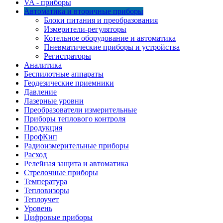
VA - приборы
Автоматика и вторичные приборы
Блоки питания и преобразования
Измерители-регуляторы
Котельное оборудование и автоматика
Пневматические приборы и устройства
Регистраторы
Аналитика
Беспилотные аппараты
Геодезические приемники
Давление
Лазерные уровни
Преобразователи измерительные
Приборы теплового контроля
Продукция
ПрофКип
Радиоизмерительные приборы
Расход
Релейная защита и автоматика
Стрелочные приборы
Температура
Тепловизоры
Теплоучет
Уровень
Цифровые приборы