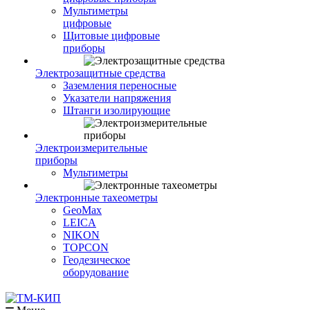
Мультиметры
цифровые
Щитовые цифровые
приборы
Электрозащитные средства
Заземления переносные
Указатели напряжения
Штанги изолирующие
Электроизмерительные
приборы
Мультиметры
Электронные тахеометры
GeoMax
LEICA
NIKON
TOPCON
Геодезическое
оборудование