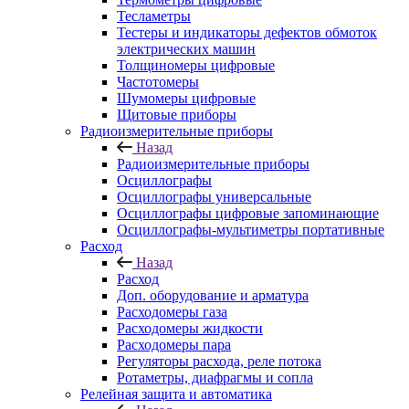
Тесламетры
Тестеры и индикаторы дефектов обмоток
электрических машин
Толщиномеры цифровые
Частотомеры
Шумомеры цифровые
Щитовые приборы
Радиоизмерительные приборы
Назад
Радиоизмерительные приборы
Осциллографы
Осциллографы универсальные
Осциллографы цифровые запоминающие
Осциллографы-мультиметры портативные
Расход
Назад
Расход
Доп. оборудование и арматура
Расходомеры газа
Расходомеры жидкости
Расходомеры пара
Регуляторы расхода, реле потока
Ротаметры, диафрагмы и сопла
Релейная защита и автоматика