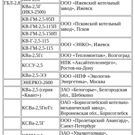
ГБЛ-2,8
ООО «Ижевский котельный
КВа-2,5Г
завод», Ижевск
(ИКЗ-2500)
КВ-ГМ-2,5-95П
ООО «Псковский котельный
КВ-ГМ-2,5-115П
завод», Псков
КВ-ГМ-2,5-150П
КВ-Г-2,5-115
ООО «ЭНКО», Ижевск
КВ-ГМ-2,5-115
КВа-2,5Гс
ООО «Тепломонтаж», Волгоград
НПК «Аксайтеплоэнерго»,
КССУ-2,5
Ростов-на-Дону
КВа-2,5-ЭЭ
ООО «НПФ «Экология-
Энергетика», Москва
ЭНЕРКО-2600
КВа-2,5 (серия
ЗАО «Белогорье», Белгородская
«Квант»)
обл., Шебекино
ОАО «Борисоглебский котельно-
КСВа-2,5Гн/Гс
механический завод»,
Воронежская обл., Борисоглебск
ООО «Пролетарский Авангард»,
КСВа-2,5Г
Санкт-Петербург
ЗАО «Уралкотломаш»,