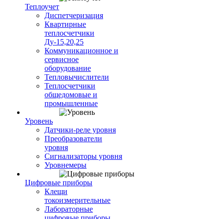
Теплоучет
Диспетчеризация
Квартирные
теплосчетчики
Ду-15,20,25
Коммуникационное и
сервисное
оборудование
Тепловычислители
Теплосчетчики
общедомовые и
промышленные
Уровень
Датчики-реле уровня
Преобразователи
уровня
Сигнализаторы уровня
Уровнемеры
Цифровые приборы
Клещи
токоизмерительные
Лабораторные
цифровые приборы