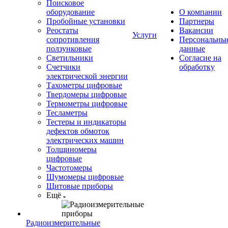
Поисковое
оборудование
О компании
Пробойные установки
Партнеры
Реостаты
Вакансии
Услуги
сопротивления
Персональны
ползунковые
данные
Светильники
Согласие на
Счетчики
обработку
электрической энергии
Тахометры цифровые
Твердомеры цифровые
Термометры цифровые
Тесламетры
Тестеры и индикаторы
дефектов обмоток
электрических машин
Толщиномеры
цифровые
Частотомеры
Шумомеры цифровые
Щитовые приборы
Ещё
Радиоизмерительные