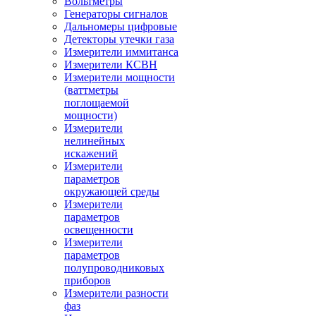
Вольтметры
Генераторы сигналов
Дальномеры цифровые
Детекторы утечки газа
Измерители иммитанса
Измерители КСВН
Измерители мощности
(ваттметры
поглощаемой
мощности)
Измерители
нелинейных
искажений
Измерители
параметров
окружающей среды
Измерители
параметров
освещенности
Измерители
параметров
полупроводниковых
приборов
Измерители разности
фаз