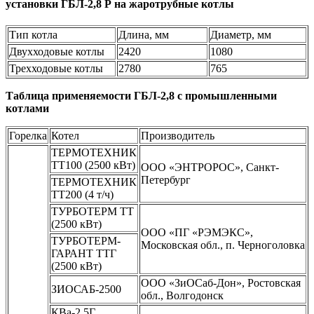
установки ГБЛ-2,8 Р на жаротрубные котлы
Тип котла
Длина, мм
Диаметр, мм
Двухходовые котлы
2420
1080
Трехходовые котлы
2780
765
Таблица применяемости ГБЛ-2,8 с промышленными
котлами
Горелка
Котел
Производитель
ТЕРМОТЕХНИК
ТТ100 (2500 кВт)
ООО «ЭНТРОРОС», Санкт-
Петербург
ТЕРМОТЕХНИК
ТТ200 (4 т/ч)
ТУРБОТЕРМ ТТ
(2500 кВт)
ООО «ПГ «РЭМЭКС»,
ТУРБОТЕРМ-
Московская обл., п. Черноголовка
ГАРАНТ ТТГ
(2500 кВт)
ООО «ЗиОСаб-Дон», Ростовская
ЗИОСАБ-2500
обл., Волгодонск
КВа-2,5Г