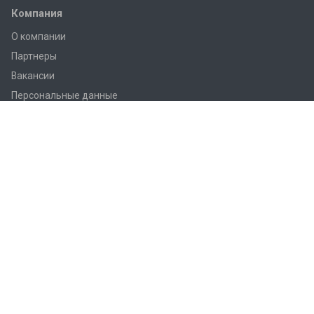
Компания
О компании
Партнеры
Вакансии
Персональные данные
Согласие на обработку
Каталог
novatek
VA - приборы
Автоматика и вторичные приборы
Аналитика
Беспилотные аппараты
Геодезические приемники
Давление
Лазерные уровни