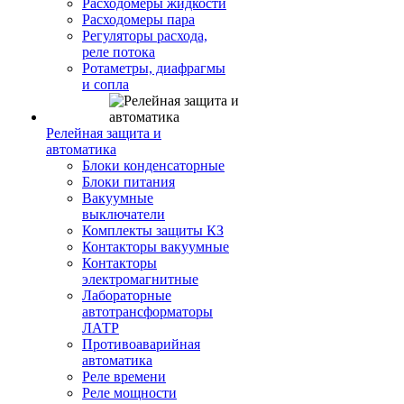
Расходомеры жидкости
Расходомеры пара
Регуляторы расхода,
реле потока
Ротаметры, диафрагмы
и сопла
Релейная защита и
автоматика
Блоки конденсаторные
Блоки питания
Вакуумные
выключатели
Комплекты защиты КЗ
Контакторы вакуумные
Контакторы
электромагнитные
Лабораторные
автотрансформаторы
ЛАТР
Противоаварийная
автоматика
Реле времени
Реле мощности