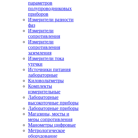
параметров
полупроводниковых
приборов
Измерители разности
фаз
Измерители
сопротивления
Измерители
сопротивления
заземления
Измерители тока
утечки
Источники питания
лабораторные
Киловольтметры
Комплекты
измерительные
Лабораторные
высокоточные приборы
Лабораторные приборы
Магазины, мосты и
меры сопротивления
Манометры цифровые
Метрологическое
оборудование