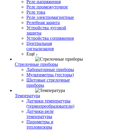
Реле напряжения
Реле промежуточное
Реле тока
Реле электромагнитные
Релейная защита
Устройства дуговой
защиты
Устройства сопряжения
Центральная
сигнализация
Ещё
Стрелочные приборы
Лабораторные приборы
Мультиметры (тесторы)
Щитовые стрелочные
приборы
Температура
Датчики температуры
(термопреобразователи)
Датчики-реле
температуры
Пирометры и
тепловизоры