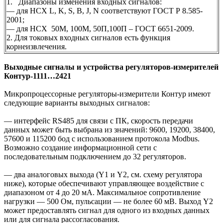
1. Диапазоны изменения входных сигналов:
— для НСХ L, K, S, B, J, N соответствуют ГОСТ Р 8.585-
2001;
— для НСХ 50М, 100М, 50П,100П – ГОСТ 6651-2009.
2. Для токовых входных сигналов есть функция
корнеизвлечения.
Выходные сигналы и устройства регуляторов-измерителей
Контур-1111…2421
Микропроцессорные регуляторы-измерители Контур имеют
следующие варианты выходных сигналов:
— интерфейс RS485 для связи с ПК, скорость передачи
данных может быть выбрана из значений: 9600, 19200, 38400,
57600 и 115200 бод с использованием протокола Modbus.
Возможно создание информационной сети с
последовательным подключением до 32 регуляторов.
— два аналоговых выхода (Y1 и Y2, см. схему регулятора
ниже), которые обеспечивают управляющее воздействие с
диапазоном от 4 до 20 мА. Максимальное сопротивление
нагрузки — 500 Ом, пульсации — не более 60 мВ. Выход Y2
может предоставлять сигнал для одного из входных данных
или для сигнала рассогласования.