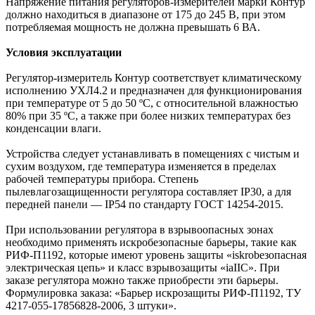
Напряжение питания регуляторов-измерителей марки Контур
должно находиться в диапазоне от 175 до 245 В, при этом
потребляемая мощность не должна превышать 6 ВА.
Условия эксплуатации
Регулятор-измеритель Контур соответствует климатическому
исполнению УХЛ4.2 и предназначен для функционирования
при температуре от 5 до 50 ºС, с относительной влажностью
80% при 35 ºС, а также при более низких температурах без
конденсации влаги.
Устройства следует устанавливать в помещениях с чистым и
сухим воздухом, где температура изменяется в пределах
рабочей температуры прибора. Степень
пылевлагозащищенности регулятора составляет IP30, а для
передней панели — IP54 по стандарту ГОСТ 14254-2015.
При использовании регулятора в взрывоопасных зонах
необходимо применять искробезопасные барьеры, такие как
РИФ-П1192, которые имеют уровень защиты «iskrobезопасная
электрическая цепь» и класс взрывозащиты «iaIIC». При
заказе регулятора можно также приобрести эти барьеры.
Формулировка заказа: «Барьер искрозащиты РИФ-П1192, ТУ
4217-055-17856828-2006, 3 штуки».