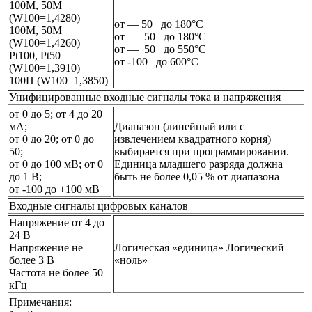
100М, 50М
(W100=1,4280)
от — 50 до 180°С
100М, 50М
от — 50 до 180°С
(W100=1,4260)
от — 50 до 550°С
Pt100, Pt50
от -100 до 600°С
(W100=1,3910)
100П (W100=1,3850)
Унифицированные входные сигналы тока и напряжения
от 0 до 5; от 4 до 20
мА;
Диапазон (линейный или с
от 0 до 20; от 0 до
извлечением квадратного корня)
50;
выбирается при программировании.
от 0 до 100 мВ; от 0
Единица младшего разряда должна
до 1 В;
быть не более 0,05 % от диапазона
от -100 до +100 мВ
Входные сигналы цифровых каналов
Напряжение от 4 до
24 В
Напряжение не
Логическая «единица» Логический
более 3 В
«ноль»
Частота не более 50
кГц
Примечания: