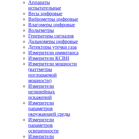
Аппараты
испытательные
Весы цифровые
Виброметры цифровые
Влагомеры цифровые
Вольтметры
Генераторы сигналов
Дальномеры цифровые
Детекторы утечки газа
Измерители иммитанса
Измерители КСВН
Измерители мощности
(ваттметры
поглощаемой
мощности)
Измерители
нелинейных
искажений
Измерители
параметров
окружающей среды
Измерители
параметров
освещенности
Измерители