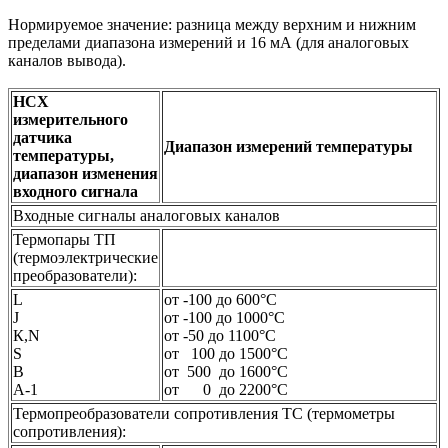
Нормируемое значение: разница между верхним и нижним
пределами диапазона измерений и 16 мА (для аналоговых
каналов вывода).
НСХ
измерительного
датчика
Диапазон измерений температуры
температуры,
диапазон изменения
входного сигнала
Входные сигналы аналоговых каналов
Термопары ТП
(термоэлектрические
преобразователи):
L
от -100 до 600°С
J
от -100 до 1000°С
К,N
от -50 до 1100°С
S
от 100 до 1500°С
B
от 500 до 1600°С
A-1
от 0 до 2200°С
Термопреобразователи сопротивления ТС (термометры
сопротивления):