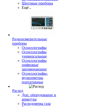
Щитовые приборы
Ещё
Радиоизмерительные
приборы
Осциллографы
Осциллографы
универсальные
Осциллографы
цифровые
запоминающие
Осциллографы-
мультиметры
портативные
Расход
Доп. оборудование и
арматура
Расходомеры газа