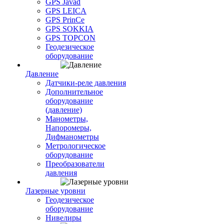
GPS Javad
GPS LEICA
GPS PrinCe
GPS SOKKIA
GPS TOPCON
Геодезическое
оборудование
Давление
Датчики-реле давления
Дополнительное
оборудование
(давление)
Манометры,
Напоромеры,
Дифманометры
Метрологическое
оборудование
Преобразователи
давления
Лазерные уровни
Геодезическое
оборудование
Нивелиры