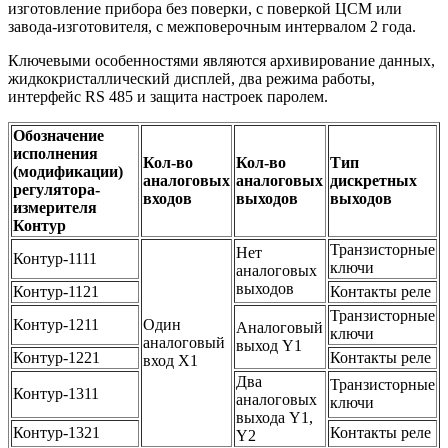
изготовление прибора без поверки, с поверкой ЦСМ или
завода-изготовителя, с межповерочным интервалом 2 года.
Ключевыми особенностями являются архивирование данных,
жидкокристаллический дисплей, два режима работы,
интерфейс RS 485 и защита настроек паролем.
Обозначение
исполнения
Кол-во
Кол-во
Тип
(модификации)
аналоговых
аналоговых
дискретных
регулятора-
входов
выходов
выходов
измерителя
Контур
Транзисторные
Нет
Контур-1111
ключи
аналоговых
выходов
Контур-1121
Контакты реле
Транзисторные
Контур-1211
Один
Аналоговый
ключи
аналоговый
выход Y1
Контур-1221
Контакты реле
вход Х1
Два
Транзисторные
Контур-1311
аналоговых
ключи
выхода Y1,
Контур-1321
Контакты реле
Y2