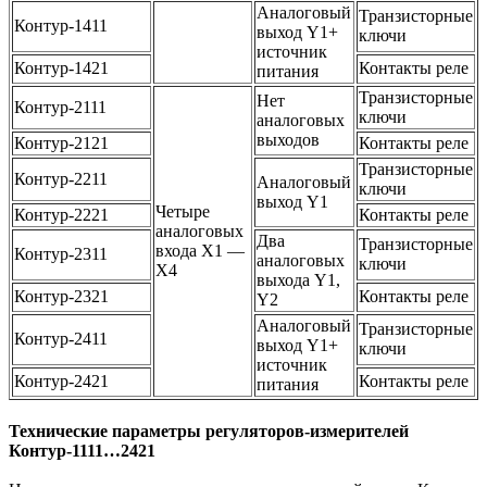
Аналоговый
Транзисторные
Контур-1411
выход Y1+
ключи
источник
Контур-1421
Контакты реле
питания
Транзисторные
Нет
Контур-2111
ключи
аналоговых
выходов
Контур-2121
Контакты реле
Транзисторные
Контур-2211
Аналоговый
ключи
выход Y1
Четыре
Контур-2221
Контакты реле
аналоговых
Два
Транзисторные
входа Х1 —
Контур-2311
аналоговых
ключи
Х4
выхода Y1,
Контур-2321
Контакты реле
Y2
Аналоговый
Транзисторные
Контур-2411
выход Y1+
ключи
источник
Контур-2421
Контакты реле
питания
Технические параметры регуляторов-измерителей
Контур-1111…2421