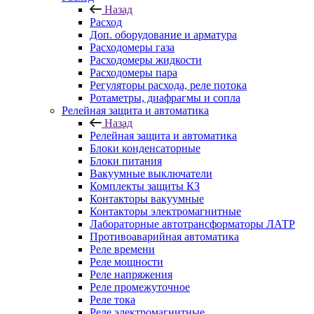
Назад
Расход
Доп. оборудование и арматура
Расходомеры газа
Расходомеры жидкости
Расходомеры пара
Регуляторы расхода, реле потока
Ротаметры, диафрагмы и сопла
Релейная защита и автоматика
Назад
Релейная защита и автоматика
Блоки конденсаторные
Блоки питания
Вакуумные выключатели
Комплекты защиты КЗ
Контакторы вакуумные
Контакторы электромагнитные
Лабораторные автотрансформаторы ЛАТР
Противоаварийная автоматика
Реле времени
Реле мощности
Реле напряжения
Реле промежуточное
Реле тока
Реле электромагнитные