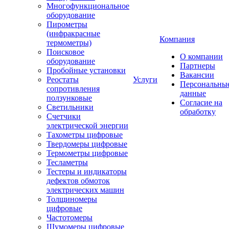
Многофункциональное
оборудование
Пирометры
(инфракрасные
Компания
термометры)
Поисковое
О компании
оборудование
Партнеры
Пробойные установки
Вакансии
Реостаты
Услуги
Персональны
сопротивления
данные
ползунковые
Согласие на
Светильники
обработку
Счетчики
электрической энергии
Тахометры цифровые
Твердомеры цифровые
Термометры цифровые
Тесламетры
Тестеры и индикаторы
дефектов обмоток
электрических машин
Толщиномеры
цифровые
Частотомеры
Шумомеры цифровые