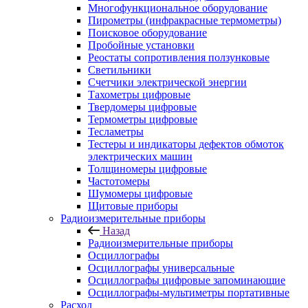
Многофункциональное оборудование
Пирометры (инфракрасные термометры)
Поисковое оборудование
Пробойные установки
Реостаты сопротивления ползунковые
Светильники
Счетчики электрической энергии
Тахометры цифровые
Твердомеры цифровые
Термометры цифровые
Тесламетры
Тестеры и индикаторы дефектов обмоток
электрических машин
Толщиномеры цифровые
Частотомеры
Шумомеры цифровые
Щитовые приборы
Радиоизмерительные приборы
Назад
Радиоизмерительные приборы
Осциллографы
Осциллографы универсальные
Осциллографы цифровые запоминающие
Осциллографы-мультиметры портативные
Расход