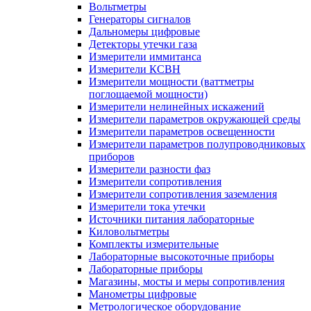
Вольтметры
Генераторы сигналов
Дальномеры цифровые
Детекторы утечки газа
Измерители иммитанса
Измерители КСВН
Измерители мощности (ваттметры
поглощаемой мощности)
Измерители нелинейных искажений
Измерители параметров окружающей среды
Измерители параметров освещенности
Измерители параметров полупроводниковых
приборов
Измерители разности фаз
Измерители сопротивления
Измерители сопротивления заземления
Измерители тока утечки
Источники питания лабораторные
Киловольтметры
Комплекты измерительные
Лабораторные высокоточные приборы
Лабораторные приборы
Магазины, мосты и меры сопротивления
Манометры цифровые
Метрологическое оборудование