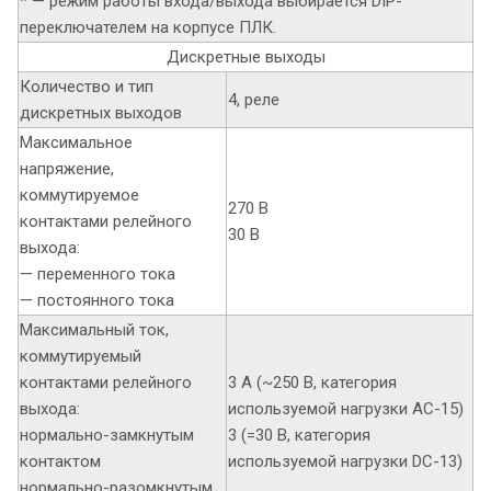
* — режим работы входа/выхода выбирается DIP-
переключателем на корпусе ПЛК.
Дискретные выходы
Количество и тип
4, реле
дискретных выходов
Максимальное
напряжение,
коммутируемое
270 В
контактами релейного
30 В
выхода:
— переменного тока
— постоянного тока
Максимальный ток,
коммутируемый
контактами релейного
3 А (~250 В, категория
выхода:
используемой нагрузки АС-15)
нормально-замкнутым
3 (=30 В, категория
контактом
используемой нагрузки DC-13)
нормально-разомкнутым