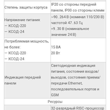
IP20 со стороны передней
Степень защиты корпуса
панели, IP00 со стороны клемм
~90…264 В (номинал 110/230 В)
Напряжение питания:
частотой 47…63 Гц
— КСОД-220
=9…30 В (номинальное
— КСОД-24
значение 24 В)
Потребляемая мощность,
не более:
15 ВА
— КСОД-220
20 Вт
— КСОД-24
Светодиодная индикация
питания, состояния входов/
Индикация передней
выходов, состояния приема/
панели
передачи Ethernet,
последовательных портов и
GSM
Ресурсы
32-разрядный RISC-процессор