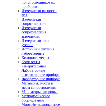
полупроводниковых
приборов
Измерители разности
фаз
Измерители
сопротивления
Измерители
сопротивления
заземления
Измерители тока
утечки
Источники питания
лабораторные
Киловольтметры
Комплекты
измерительные
Лабораторные
высокоточные приборы
Лабораторные приборы
Магазины, мосты и
меры сопротивления
Манометры цифровые
Метрологическое
оборудование
Многофункциональное