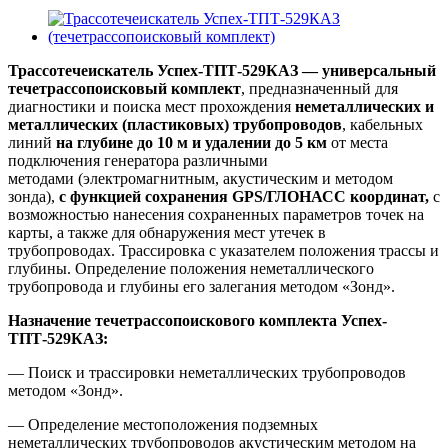
Трассотечеискатель Успех-ТПТ-529КАЗ — универсальный
течетрассопоисковый комплект
, предназначенный для
диагностики и поиска мест прохождения
неметаллических и
металлических (пластиковых) трубопроводов
, кабельных
линий
на глубине до 10 м и удалении до 5 км
от места
подключения генератора различными
методами (электромагнитным, акустическим и методом
зонда),
c
функцией сохранения GPS/ГЛОНАСС координат,
с
возможностью нанесения сохраненных параметров точек на
карты, а также для обнаружения мест утечек в
трубопроводах. Трассировка с указателем положения трассы и
глубины. Определение положения неметаллического
трубопровода и глубины его залегания методом «Зонд».
Назначение течетрассопоискового комплекта Успех-
ТПТ-529КАЗ:
— Поиск и трассировки неметаллических трубопроводов
методом «Зонд».
— Определение местоположения подземных
неметаллических трубопроводов акустическим методом на