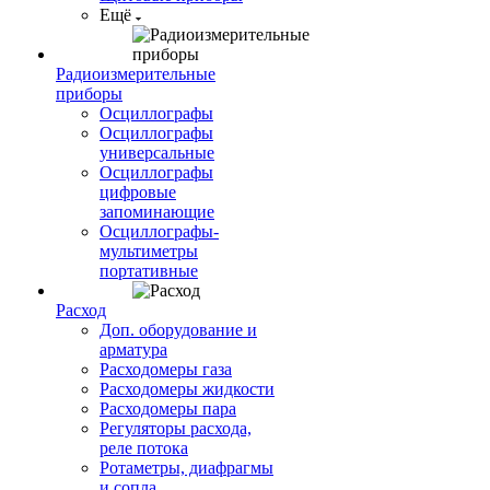
Ещё
Радиоизмерительные
приборы
Осциллографы
Осциллографы
универсальные
Осциллографы
цифровые
запоминающие
Осциллографы-
мультиметры
портативные
Расход
Доп. оборудование и
арматура
Расходомеры газа
Расходомеры жидкости
Расходомеры пара
Регуляторы расхода,
реле потока
Ротаметры, диафрагмы
и сопла