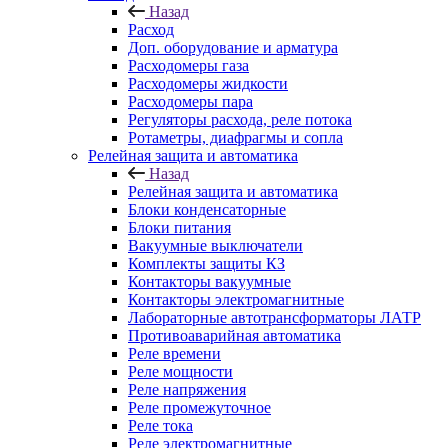
Назад
Расход
Доп. оборудование и арматура
Расходомеры газа
Расходомеры жидкости
Расходомеры пара
Регуляторы расхода, реле потока
Ротаметры, диафрагмы и сопла
Релейная защита и автоматика
Назад
Релейная защита и автоматика
Блоки конденсаторные
Блоки питания
Вакуумные выключатели
Комплекты защиты КЗ
Контакторы вакуумные
Контакторы электромагнитные
Лабораторные автотрансформаторы ЛАТР
Противоаварийная автоматика
Реле времени
Реле мощности
Реле напряжения
Реле промежуточное
Реле тока
Реле электромагнитные