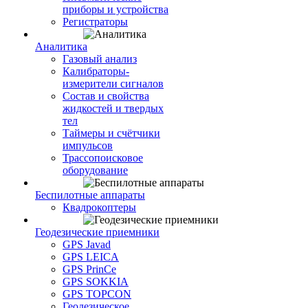
приборы и устройства
Регистраторы
Аналитика
Газовый анализ
Калибраторы-
измерители сигналов
Состав и свойства
жидкостей и твердых
тел
Таймеры и счётчики
импульсов
Трассопоисковое
оборудование
Беспилотные аппараты
Квадрокоптеры
Геодезические приемники
GPS Javad
GPS LEICA
GPS PrinCe
GPS SOKKIA
GPS TOPCON
Геодезическое