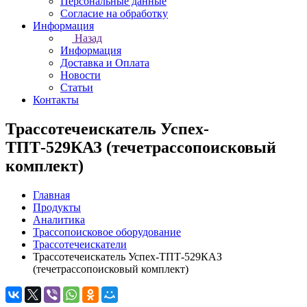
Персональные данные
Согласие на обработку
Информация
Назад
Информация
Доставка и Оплата
Новости
Статьи
Контакты
Трассотечеискатель Успех-
ТПТ-529КАЗ (течетрассопоисковый
комплект)
Главная
Продукты
Аналитика
Трассопоисковое оборудование
Трассотечеискатели
Трассотечеискатель Успех-ТПТ-529КАЗ
(течетрассопоисковый комплект)