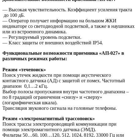
— Высокая чувствительность. Коэффициент усиления тракта
­ до 100 дБ.
— Оператор получает информацию на большом ЖКИ
индикаторе со светодиодной подсветкой, а также в наушниках
или из встроенного динамика.
— Регулируемый уровень подсветки.
— Класс защиты от внешних воздействий IP54.
Функциональные возможности приемника «АП­-027» в
различных режимах работы:
Режим «течепоиск»
Поиск утечек жидкости при помощи акустического
контактного датчика (АД) с защитой от помех. Частотный
диапазон ­ 0,1…2 кГц.
Выбор полосы пропускания внутри частотного диапазона –
по 8 градаций ограничения «снизу» и «сверху»
(логарифмическая шкала).
Трансляция звукового сигнала на головные телефоны.
Режим «электромагнитный трассопоиск»
Поиск трассы электропроводящей коммуникации при
помощи электромагнитного датчика (ЭМД).
Фильтры 50…60, 100…120, 512, 1024, 8192, 33000 Гц или