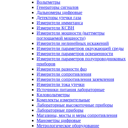
Вольтметры
Генераторы сигналов
Дальномеры цифровые
Детекторы утечки газа
Измерители иммитанса
Измерители КСВН
Измерители мощности (ваттметры
поглощаемой мощности)
Измерители нелинейных искажений
Измерители параметров окружающей среды
Измерители параметров освещенности
Измерители параметров полупроводниковых
приборов
Измерители разности фаз
Измерители сопротивления
Измерители сопротивления заземления
Измерители тока утечки
Источники питания лабораторные
Киловольтметры
Комплекты измерительные
Лабораторные высокоточные приборы
Лабораторные приборы
Магазины, мосты и меры сопротивления
Манометры цифровые
Метрологическое оборудование