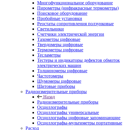
Многофункциональное оборудование
Пирометры (инфракрасные термометры)
Поисковое оборудование
Пробойные установки
Реостаты сопротивления ползунковые
Светильники
Счетчики электрической энергии
Тахометры цифровые
Твердомеры цифровые
Термометры цифровые
Тесламетры
Тестеры и индикаторы дефектов обмоток
электрических машин
Толщиномеры цифровые
Частотомеры
Шумомеры цифровые
Щитовые приборы
Радиоизмерительные приборы
Назад
Радиоизмерительные приборы
Осциллографы
Осциллографы универсальные
Осциллографы цифровые запоминающие
Осциллографы-мультиметры портативные
Расход