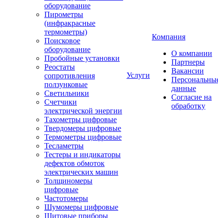
оборудование
Пирометры
(инфракрасные
термометры)
Компания
Поисковое
оборудование
О компании
Пробойные установки
Партнеры
Реостаты
Вакансии
Услуги
сопротивления
Персональны
ползунковые
данные
Светильники
Согласие на
Счетчики
обработку
электрической энергии
Тахометры цифровые
Твердомеры цифровые
Термометры цифровые
Тесламетры
Тестеры и индикаторы
дефектов обмоток
электрических машин
Толщиномеры
цифровые
Частотомеры
Шумомеры цифровые
Щитовые приборы