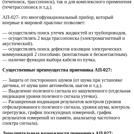
(течепоиск, трассопоиск), так и для комплексного применения
(течетрассопоиск и т.д.).
АП-027-­ это многофункциональный прибор, который
впервые в мировой практике позволяет:
— осуществлять поиск утечек жидкостей из трубопроводов,
— осуществлять 2 вида трассопоиска (электромагнитный и
акустический).
— осуществлять поиск дефектов изоляции электрических
коммуникаций 2 способами. (контактным и бесконтактным).
— наличие функции выбора кабеля из пучка.
Существенные преимущества приемника АП-027:
— Защита от посторонних шумов (от шума при установке
датчика, от шума шин автомобиля, шагов и т.д.).
— Выделение полезного сигнала из зашумленного (отдельная
индикация уровня полезного сигнала утечки).
— Расширенная индикация результатов контроля (уровня
отфильтрованного полезного сигнала, уровня шума, контроль
перегрузки, график посекундных измерений, график
результатов измерений из памяти, анализатор частотного
спектра сигнала).
Дополнительные возможности приемника АП-027: