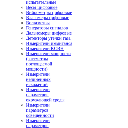
испытательные
Весы цифровые
Виброметры цифровые
Влагомеры цифровые
Вольтметры
Генераторы сигналов
Дальномеры цифровые
Детекторы утечки газа
Измерители иммитанса
Измерители КСВН
Измерители мощности
(ваттметры
поглощаемой
мощности)
Измерители
нелинейных
искажений
Измерители
параметров
окружающей среды
Измерители
параметров
освещенности
Измерители
параметров