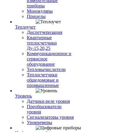
измерительные
приборы
Монокуляры
Прицелы
Теплоучет
Диспетчеризация
Квартирные
теплосчетчики
Ду-15,20,25
Коммуникационное и
сервисное
оборудование
Тепловычислители
Теплосчетчики
общедомовые и
промышленные
Уровень
Датчики-реле уровня
Преобразователи
уровня
Сигнализаторы уровня
Уровнемеры