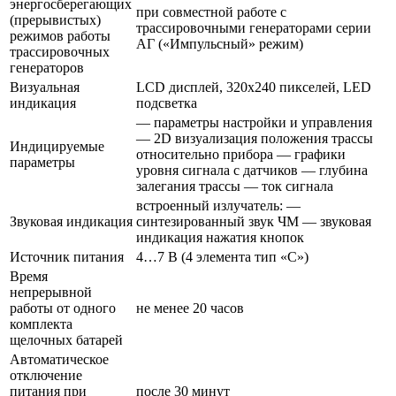
энергосберегающих
при совместной работе с
(прерывистых)
трассировочными генераторами серии
режимов работы
АГ («Импульсный» режим)
трассировочных
генераторов
Визуальная
LCD дисплей, 320х240 пикселей, LED
индикация
подсветка
— параметры настройки и управления
— 2D визуализация положения трассы
Индицируемые
относительно прибора — графики
параметры
уровня сигнала с датчиков — глубина
залегания трассы — ток сигнала
встроенный излучатель: —
Звуковая индикация
синтезированный звук ЧМ — звуковая
индикация нажатия кнопок
Источник питания
4…7 В (4 элемента тип «С»)
Время
непрерывной
работы от одного
не менее 20 часов
комплекта
щелочных батарей
Автоматическое
отключение
питания при
после 30 минут