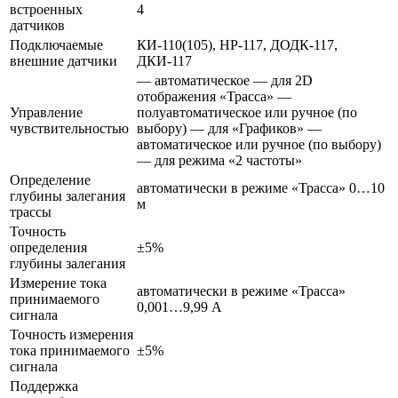
встроенных
4
датчиков
Подключаемые
КИ-110(105), НР-117, ДОДК-117,
внешние датчики
ДКИ-117
— автоматическое — для 2D
отображения «Трасса» —
Управление
полуавтоматическое или ручное (по
чувствительностью
выбору) — для «Графиков» —
автоматическое или ручное (по выбору)
— для режима «2 частоты»
Определение
автоматически в режиме «Трасса» 0…10
глубины залегания
м
трассы
Точность
определения
±5%
глубины залегания
Измерение тока
автоматически в режиме «Трасса»
принимаемого
0,001…9,99 А
сигнала
Точность измерения
тока принимаемого
±5%
сигнала
Поддержка