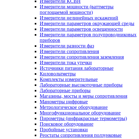
Измерители КСВН
Измерители мощности (ваттметры
поглощаемой мощности)
Измерители нелинейных искажений
Измерители параметров окружающей среды
Измерители параметров освещенности
Измерители параметров полупроводниковых
приборов
Измерители разности фаз
Измерители сопротивления
Измерители сопротивления заземления
Измерители тока утечки
Источники питания лабораторные
Киловольтметры
Комплекты измерительные
Лабораторные высокоточные приборы
Лабораторные приборы
Магазины, мосты и меры сопротивления
Манометры цифровые
Метрологическое оборудование
Многофункциональное оборудование
Пирометры (инфракрасные термометры)
Поисковое оборудование
Пробойные установки
Реостаты сопротивления ползунковые