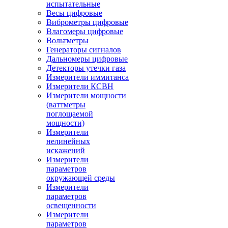
испытательные
Весы цифровые
Виброметры цифровые
Влагомеры цифровые
Вольтметры
Генераторы сигналов
Дальномеры цифровые
Детекторы утечки газа
Измерители иммитанса
Измерители КСВН
Измерители мощности
(ваттметры
поглощаемой
мощности)
Измерители
нелинейных
искажений
Измерители
параметров
окружающей среды
Измерители
параметров
освещенности
Измерители
параметров