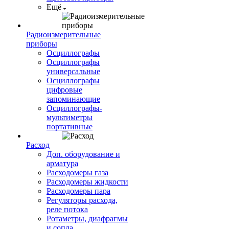
Ещё
Радиоизмерительные
приборы
Осциллографы
Осциллографы
универсальные
Осциллографы
цифровые
запоминающие
Осциллографы-
мультиметры
портативные
Расход
Доп. оборудование и
арматура
Расходомеры газа
Расходомеры жидкости
Расходомеры пара
Регуляторы расхода,
реле потока
Ротаметры, диафрагмы
и сопла