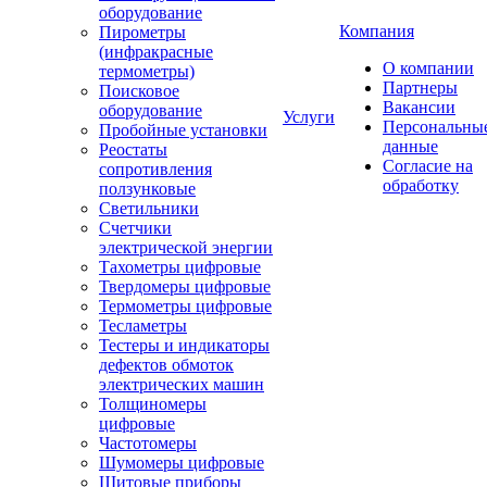
оборудование
Компания
Пирометры
(инфракрасные
О компании
термометры)
Партнеры
Поисковое
Вакансии
оборудование
Услуги
Персональны
Пробойные установки
данные
Реостаты
Согласие на
сопротивления
обработку
ползунковые
Светильники
Счетчики
электрической энергии
Тахометры цифровые
Твердомеры цифровые
Термометры цифровые
Тесламетры
Тестеры и индикаторы
дефектов обмоток
электрических машин
Толщиномеры
цифровые
Частотомеры
Шумомеры цифровые
Щитовые приборы