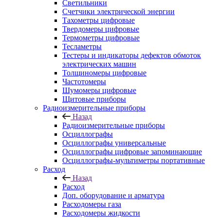
Светильники
Счетчики электрической энергии
Тахометры цифровые
Твердомеры цифровые
Термометры цифровые
Тесламетры
Тестеры и индикаторы дефектов обмоток
электрических машин
Толщиномеры цифровые
Частотомеры
Шумомеры цифровые
Щитовые приборы
Радиоизмерительные приборы
Назад
Радиоизмерительные приборы
Осциллографы
Осциллографы универсальные
Осциллографы цифровые запоминающие
Осциллографы-мультиметры портативные
Расход
Назад
Расход
Доп. оборудование и арматура
Расходомеры газа
Расходомеры жидкости