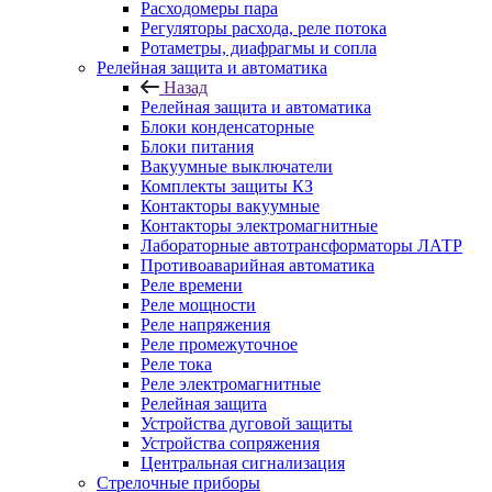
Расходомеры пара
Регуляторы расхода, реле потока
Ротаметры, диафрагмы и сопла
Релейная защита и автоматика
Назад
Релейная защита и автоматика
Блоки конденсаторные
Блоки питания
Вакуумные выключатели
Комплекты защиты КЗ
Контакторы вакуумные
Контакторы электромагнитные
Лабораторные автотрансформаторы ЛАТР
Противоаварийная автоматика
Реле времени
Реле мощности
Реле напряжения
Реле промежуточное
Реле тока
Реле электромагнитные
Релейная защита
Устройства дуговой защиты
Устройства сопряжения
Центральная сигнализация
Стрелочные приборы