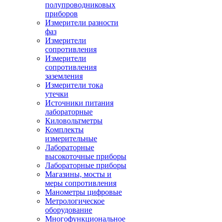
полупроводниковых
приборов
Измерители разности
фаз
Измерители
сопротивления
Измерители
сопротивления
заземления
Измерители тока
утечки
Источники питания
лабораторные
Киловольтметры
Комплекты
измерительные
Лабораторные
высокоточные приборы
Лабораторные приборы
Магазины, мосты и
меры сопротивления
Манометры цифровые
Метрологическое
оборудование
Многофункциональное