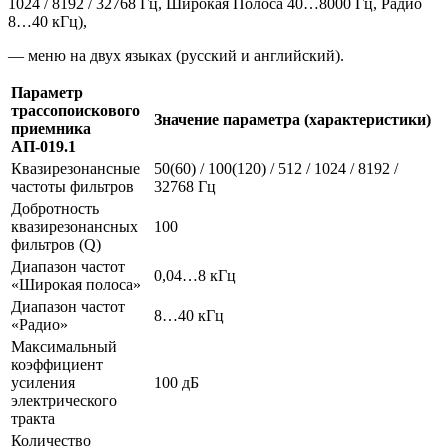
1024 / 8192 / 32768 Гц, Широкая Полоса 40…8000 Гц, Радио
8…40 кГц),
— меню на двух языках (русский и английский).
Параметр
трассопоискового
Значение параметра (характеристики)
приемника
АП-019.1
Квазирезонансные
50(60) / 100(120) / 512 / 1024 / 8192 /
частоты фильтров
32768 Гц
Добротность
квазирезонансных
100
фильтров (Q)
Диапазон частот
0,04…8 кГц
«Широкая полоса»
Диапазон частот
8…40 кГц
«Радио»
Максимальный
коэффициент
усиления
100 дБ
электрического
тракта
Количество