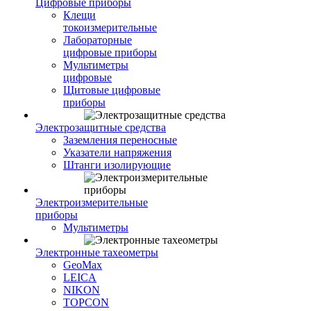
Цифровые приборы
Клещи
токоизмерительные
Лабораторные
цифровые приборы
Мультиметры
цифровые
Щитовые цифровые
приборы
Электрозащитные средства
Заземления переносные
Указатели напряжения
Штанги изолирующие
Электроизмерительные
приборы
Мультиметры
Электронные тахеометры
GeoMax
LEICA
NIKON
TOPCON