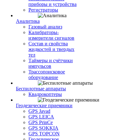
приборы и устройства
Регистраторы
Аналитика
Газовый анализ
Калибраторы-
измерители сигналов
Состав и свойства
жидкостей и твердых
тел
Таймеры и счётчики
импульсов
Трассопоисковое
оборудование
Беспилотные аппараты
Квадрокоптеры
Геодезические приемники
GPS Javad
GPS LEICA
GPS PrinCe
GPS SOKKIA
GPS TOPCON
Геодезическое