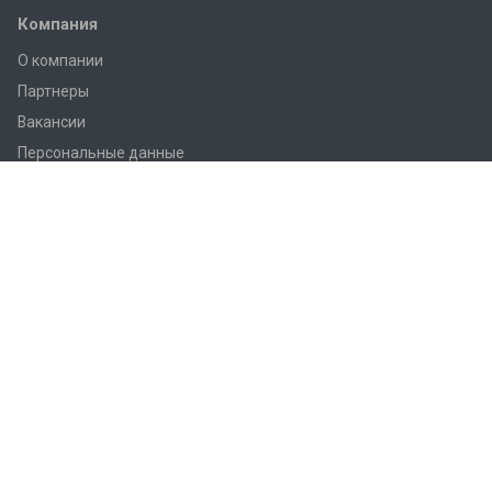
Компания
О компании
Партнеры
Вакансии
Персональные данные
Согласие на обработку
Каталог
novatek
VA - приборы
Автоматика и вторичные приборы
Аналитика
Беспилотные аппараты
Геодезические приемники
Давление
Лазерные уровни