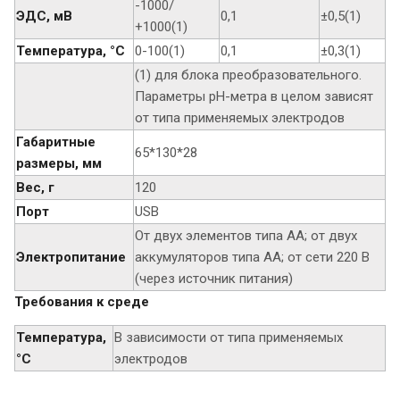
-1000/
ЭДС, мВ
0,1
±0,5(1)
+1000(1)
Температура, °C
0-100(1)
0,1
±0,3(1)
(1) для блока преобразовательного.
Параметры рН-метра в целом зависят
от типа применяемых электродов
Габаритные
65*130*28
размеры, мм
Вес, г
120
Порт
USB
От двух элементов типа АА; от двух
Электропитание
аккумуляторов типа АА; от сети 220 В
(через источник питания)
Требования к среде
Температура,
В зависимости от типа применяемых
°C
электродов