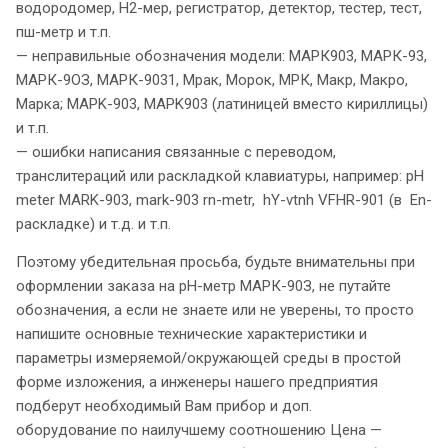
водородомер, Н2-мер, регистратор, детектор, тестер, тест,
пш-метр и т.п.
— неправильные обозначения модели: МАРК903, МАРК-93,
МАРК-9ОЗ, МАРК-9031, Мрак, Морок, МРК, Макр, Макро,
Марка; MAPK-903, MAPK903 (латиницей вместо кириллицы)
и т.п.
— ошибки написания связанные с переводом,
транслитераций или раскладкой клавиатуры, например: pH
meter MARK-903, mark-903 rn-metr, hY-vtnh VFHR-901 (в En-
раскладке) и т.д. и т.п.
Поэтому убедительная просьба, будьте внимательны при
оформлении заказа на pH-метр МАРК-90З, не путайте
обозначения, а если не знаете или не уверены, то просто
напишите основные технические характеристики и
параметры измеряемой/окружающей среды в простой
форме изложения, а инженеры нашего предприятия
подберут необходимый Вам прибор и доп.
оборудование по наилучшему соотношению Цена —