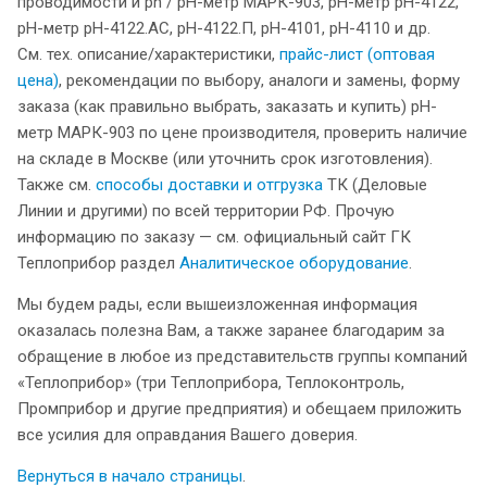
проводимости и ph / рН-метр МАРК-903, pH-метр pH-4122,
pH-метр pH-4122.АС, рН-4122.П, рН-4101, рН-4110 и др.
См. тех. описание/характеристики,
прайс-лист (оптовая
цена)
, рекомендации по выбору, аналоги и замены, форму
заказа (как правильно выбрать, заказать и купить) pH-
метр МАРК-903 по цене производителя, проверить наличие
на складе в Москве (или уточнить срок изготовления).
Также см.
способы доставки и отгрузка
ТК (Деловые
Линии и другими) по всей территории РФ. Прочую
информацию по заказу — см. официальный сайт ГК
Теплоприбор раздел
Аналитическое оборудование
.
Мы будем рады, если вышеизложенная информация
оказалась полезна Вам, а также заранее благодарим за
обращение в любое из представительств группы компаний
«Теплоприбор» (три Теплоприбора, Теплоконтроль,
Промприбор и другие предприятия) и обещаем приложить
все усилия для оправдания Вашего доверия.
Вернуться в начало страницы
.