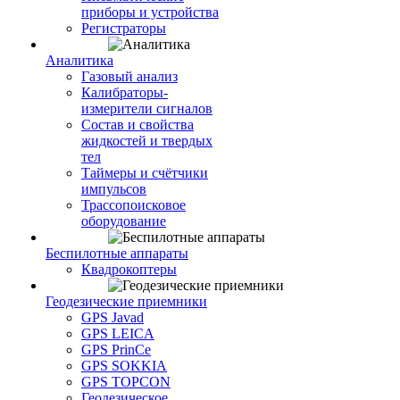
приборы и устройства
Регистраторы
Аналитика
Газовый анализ
Калибраторы-
измерители сигналов
Состав и свойства
жидкостей и твердых
тел
Таймеры и счётчики
импульсов
Трассопоисковое
оборудование
Беспилотные аппараты
Квадрокоптеры
Геодезические приемники
GPS Javad
GPS LEICA
GPS PrinCe
GPS SOKKIA
GPS TOPCON
Геодезическое