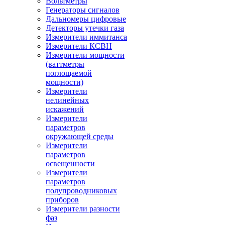
Вольтметры
Генераторы сигналов
Дальномеры цифровые
Детекторы утечки газа
Измерители иммитанса
Измерители КСВН
Измерители мощности
(ваттметры
поглощаемой
мощности)
Измерители
нелинейных
искажений
Измерители
параметров
окружающей среды
Измерители
параметров
освещенности
Измерители
параметров
полупроводниковых
приборов
Измерители разности
фаз