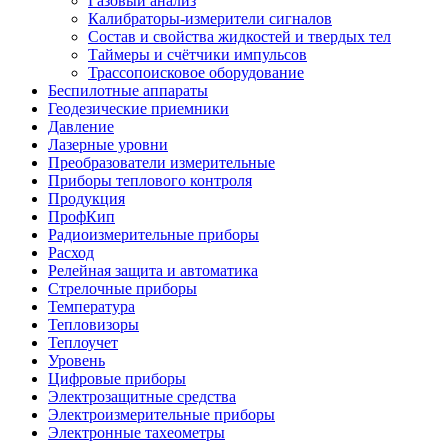
Газовый анализ
Калибраторы-измерители сигналов
Состав и свойства жидкостей и твердых тел
Таймеры и счётчики импульсов
Трассопоисковое оборудование
Беспилотные аппараты
Геодезические приемники
Давление
Лазерные уровни
Преобразователи измерительные
Приборы теплового контроля
Продукция
ПрофКип
Радиоизмерительные приборы
Расход
Релейная защита и автоматика
Стрелочные приборы
Температура
Тепловизоры
Теплоучет
Уровень
Цифровые приборы
Электрозащитные средства
Электроизмерительные приборы
Электронные тахеометры