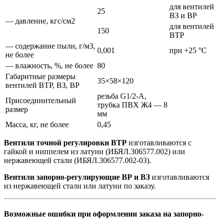
для вентилей
25
ВЗ и ВР
— давление, кгс/см2
для вентилей
150
ВТР
— содержание пыли, г/м3,
0,001
при +25 °С
не более
— влажность, %, не более
80
Габаритные размеры
35×58×120
вентилей ВТР, ВЗ, ВР
резьба G1/2-А,
Присоединительный
трубка ПВХ Ж4 — 8
размер
мм
Масса, кг, не более
0,45
Вентили точной регулировки ВТР
изготавливаются с
гайкой и ниппелем из латуни (ИБЯЛ.306577.002) или
нержавеющей стали (ИБЯЛ.306577.002-03).
Вентили запорно-регулирующие ВР и ВЗ
изготавливаются
из нержавеющей стали или латуни по заказу.
Возможные ошибки при оформлении заказа на запорно-