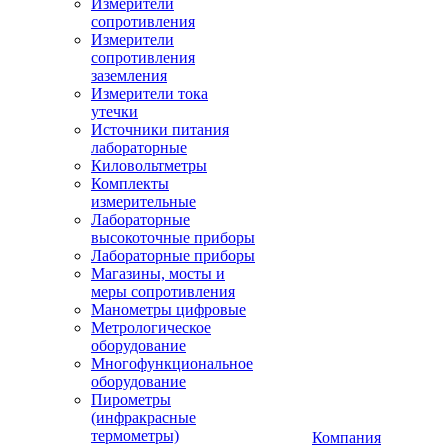
Измерители
сопротивления
Измерители
сопротивления
заземления
Измерители тока
утечки
Источники питания
лабораторные
Киловольтметры
Комплекты
измерительные
Лабораторные
высокоточные приборы
Лабораторные приборы
Магазины, мосты и
меры сопротивления
Манометры цифровые
Метрологическое
оборудование
Многофункциональное
оборудование
Пирометры
(инфракрасные
термометры)
Компания