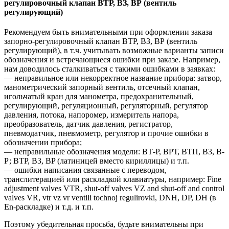
регулировочный клапан ВТР, ВЗ, ВР (вентиль
регулирующий)
Рекомендуем быть внимательными при оформлении заказа
запорно-регулировочный клапан ВТР, ВЗ, ВР (вентиль
регулирующий), в т.ч. учитывать возможные варианты записи
обозначения и встречающиеся ошибки при заказе. Например,
нам доводилось сталкиваться с такими ошибками в заявках:
— неправильное или некорректное название прибора: затвор,
манометрический запорный вентиль, отсечный клапан,
игольчатый кран для манометра, предохранительный,
регулирующий, регуляционный, регуляторный, регулятор
давления, потока, напоромер, измеритель напора,
преобразователь, датчик давления, регистратор,
пневмодатчик, пневмометр, регулятор и прочие ошибки в
обозначении прибора;
— неправильные обозначения модели: ВТ-Р, ВРТ, ВТП, В3, В-
Р; BTP, B3, BP (латиницей вместо кириллицы) и т.п.
— ошибки написания связанные с переводом,
транслитерацией или раскладкой клавиатуры, например: Fine
adjustment valves VTR, shut-off valves VZ and shut-off and control
valves VR, vtr vz vr ventili tochnoj regulirovki, DNH, DP, DH (в
En-раскладке) и т.д. и т.п.
Поэтому убедительная просьба, будьте внимательны при