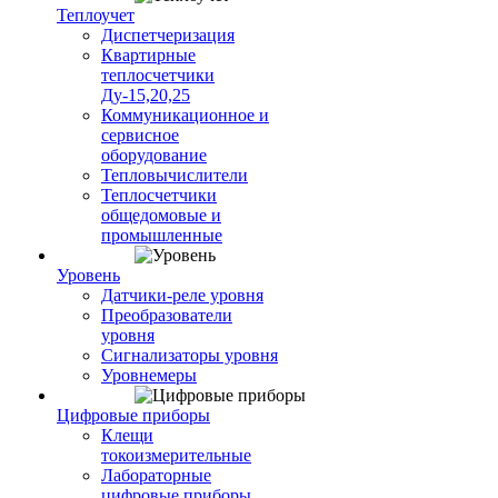
Теплоучет
Диспетчеризация
Квартирные
теплосчетчики
Ду-15,20,25
Коммуникационное и
сервисное
оборудование
Тепловычислители
Теплосчетчики
общедомовые и
промышленные
Уровень
Датчики-реле уровня
Преобразователи
уровня
Сигнализаторы уровня
Уровнемеры
Цифровые приборы
Клещи
токоизмерительные
Лабораторные
цифровые приборы