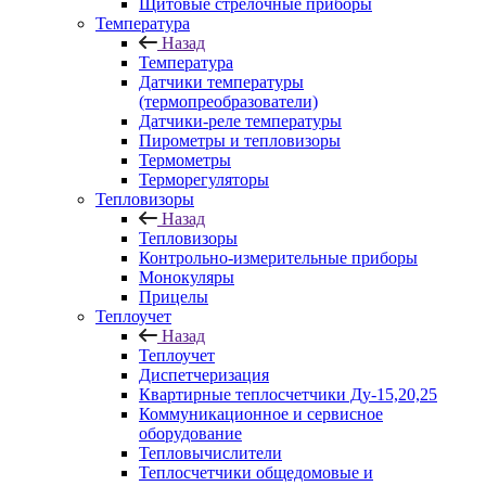
Щитовые стрелочные приборы
Температура
Назад
Температура
Датчики температуры
(термопреобразователи)
Датчики-реле температуры
Пирометры и тепловизоры
Термометры
Терморегуляторы
Тепловизоры
Назад
Тепловизоры
Контрольно-измерительные приборы
Монокуляры
Прицелы
Теплоучет
Назад
Теплоучет
Диспетчеризация
Квартирные теплосчетчики Ду-15,20,25
Коммуникационное и сервисное
оборудование
Тепловычислители
Теплосчетчики общедомовые и