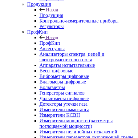
Продукция
Назад
Продукция
Контрольно-измерительные приборы
Регуляторы
ПрофКип
Назад
ПрофКип
Аксессуары
Анализаторы спектра, цепей и
электромагнитного поля
Аппараты испытательные
Весы цифровые
Виброметры цифровые
Влагомеры цифровые
Вольтметры
Генераторы сигналов
Дальномеры цифровые
Детекторы утечки газа
Измерители иммитанса
Измерители КСВН
Измерители мощности (ваттметры
поглощаемой мощности)
Измерители нелинейных искажений
Измерители параметров окружающей среды