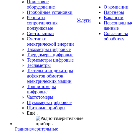
Поисковое
оборудование
О компании
Пробойные установки
Партнеры
Реостаты
Вакансии
Услуги
сопротивления
Персональны
ползунковые
данные
Светильники
Согласие на
Счетчики
обработку
электрической энергии
Тахометры цифровые
Твердомеры цифровые
Термометры цифровые
Тесламетры
Тестеры и индикаторы
дефектов обмоток
электрических машин
Толщиномеры
цифровые
Частотомеры
Шумомеры цифровые
Щитовые приборы
Ещё
Радиоизмерительные