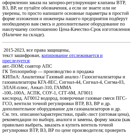
оформлении заказа на запорно-регулирующие клапаны ВТР,
В3, ВР, не путайте обозначения, а если не знаете или не
уверены, то просто напишите основные параметры в простой
форме изложения и инженеры нашего предприятия подберут
необходимую вам смесь и дополнительное оборудование по
наилучшему соотношению Цена-Качество-Срок изготовления
(Наличие на складе).
2015-2023, все права защищены,
текст зашифрован,
копирование отслеживается и
преследуется
;
авт.-ПОМ; соавтор АПС
ГК Теплоприбор — производство и продажа
КИПиА: Аналитика/ Газовый анализ / Газосигнализаторы и
газоанализаторы КГА-8ЕС, Сигнал-44, Сигнал-4, Сигма-03,
ЭЛАН-плюс, Анкат-310, ГАММА
-100,-100А, АСПК, СОУ-1, СГГ-6М, АГ0011
кислород, АГ0012 водород, поверочные газовые смеси ПГС-
ГСО, вентили точной регулировки ВТР, ВЗ, ВР и др.
дополнительное оборудование для газоанализаторов и др.
См. тех. описание/характеристики, прайс-лист (оптовая цена),
рекомендации по выбору, аналоги и замены, форму заказа (как
правильно выбрать, заказать и купить вентиль точной
регулировки ВТР, ВЗ, ВР по цене производителя; проверить