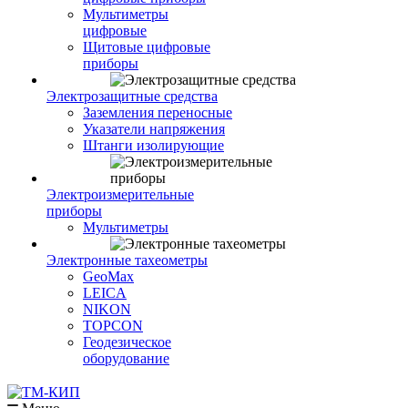
Мультиметры
цифровые
Щитовые цифровые
приборы
Электрозащитные средства
Заземления переносные
Указатели напряжения
Штанги изолирующие
Электроизмерительные
приборы
Мультиметры
Электронные тахеометры
GeoMax
LEICA
NIKON
TOPCON
Геодезическое
оборудование