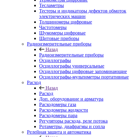
Тесламетры
Тестеры и индикаторы дефектов обмоток
электрических машин
Толщиномеры цифровые
Частотомеры
Шумомеры цифровые
Щитовые приборы
Радиоизмерительные приборы
Назад
Радиоизмерительные приборы
Осциллографы
Осциллографы универсальные
Осциллографы цифровые запоминающие
Осциллографы-мультиметры портативные
Расход
Назад
Расход
Доп. оборудование и арматура
Расходомеры газа
Расходомеры жидкости
Расходомеры пара
Регуляторы расхода, реле потока
Ротаметры, диафрагмы и сопла
Релейная защита и автоматика