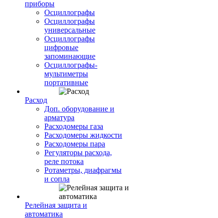
приборы
Осциллографы
Осциллографы
универсальные
Осциллографы
цифровые
запоминающие
Осциллографы-
мультиметры
портативные
Расход
Доп. оборудование и
арматура
Расходомеры газа
Расходомеры жидкости
Расходомеры пара
Регуляторы расхода,
реле потока
Ротаметры, диафрагмы
и сопла
Релейная защита и
автоматика