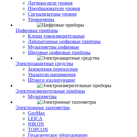
Датчики-реле уровня
Преобразователи уровня
Сигнализаторы уровня
Уровнемеры
Цифровые приборы
Клещи токоизмерительные
Лабораторные цифровые приборы
Мультиметры цифровые
Щитовые цифровые приборы
Электрозащитные средства
Заземления переносные
Указатели напряжения
Штанги изолирующие
Электроизмерительные приборы
Мультиметры
Электронные тахеометры
GeoMax
LEICA
NIKON
TOPCON
Геодезическое оборудование