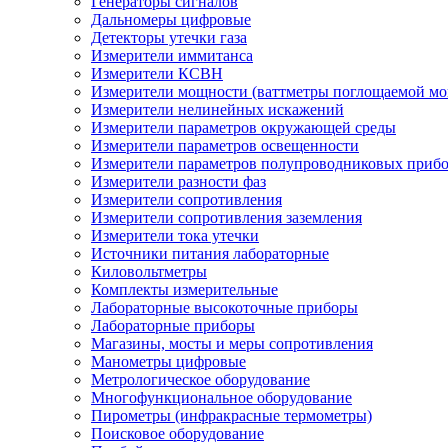
Генераторы сигналов
Дальномеры цифровые
Детекторы утечки газа
Измерители иммитанса
Измерители КСВН
Измерители мощности (ваттметры поглощаемой м
Измерители нелинейных искажений
Измерители параметров окружающей среды
Измерители параметров освещенности
Измерители параметров полупроводниковых приб
Измерители разности фаз
Измерители сопротивления
Измерители сопротивления заземления
Измерители тока утечки
Источники питания лабораторные
Киловольтметры
Комплекты измерительные
Лабораторные высокоточные приборы
Лабораторные приборы
Магазины, мосты и меры сопротивления
Манометры цифровые
Метрологическое оборудование
Многофункциональное оборудование
Пирометры (инфракрасные термометры)
Поисковое оборудование