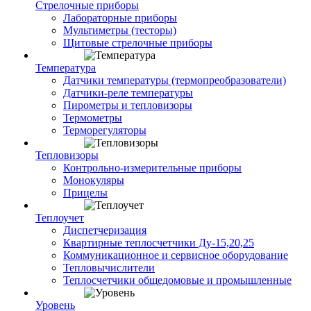
Стрелочные приборы
Лабораторные приборы
Мультиметры (тесторы)
Щитовые стрелочные приборы
Температура
Датчики температуры (термопреобразователи)
Датчики-реле температуры
Пирометры и тепловизоры
Термометры
Терморегуляторы
Тепловизоры
Контрольно-измерительные приборы
Монокуляры
Прицелы
Теплоучет
Диспетчеризация
Квартирные теплосчетчики Ду-15,20,25
Коммуникационное и сервисное оборудование
Тепловычислители
Теплосчетчики общедомовые и промышленные
Уровень