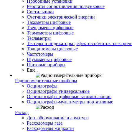
Пробойные установки
Реостаты сопротивления ползунковые
Светильники
Счетчики электрической энергии
Тахометры цифровые
Твердомеры цифровые
Термометры цифровые
Тесламетры
Тестеры и индикаторы дефектов обмоток электрич
Толщиномеры цифровые
Частотомеры
Шумомеры цифровые
Щитовые приборы
Ещё
Радиоизмерительные приборы
Осциллографы
Осциллографы универсальные
Осциллографы цифровые запоминающие
Осциллографы-мультиметры портативные
Расход
Доп. оборудование и арматура
Расходомеры газа
Расходомеры жидкости